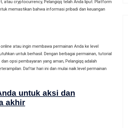
t, atau cryptocurrency, Pelangiqq telah Anda liput. Platform
 untuk memastikan bahwa informasi pribadi dan keuangan
n online atau ingin membawa permainan Anda ke level
tuhkan untuk berhasil. Dengan berbagai permainan, tutorial
 dan opsi pembayaran yang aman, Pelangiqq adalah
erampilan. Daftar hari ini dan mulai naik level permainan
Anda untuk aksi dan
a akhir