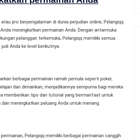
tau pro berpengalaman di dunia perjudian online, Pelangiqq
 Anda meningkatkan permainan Anda. Dengan antarmuka
ukungan pelanggan terkemuka, Pelangiqq memiliki semua
di Anda ke level berikutnya.
arkan berbagai permainan ramah pemula seperti poker,
pelajari dan dimainkan, menjadikannya sempurna bagi mereka
juga memberikan tips dan tutorial yang bermanfaat untuk
 dan meningkatkan peluang Anda untuk menang.
permainan, Pelangiqq memiliki berbagai permainan canggih