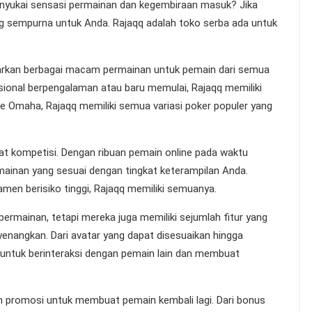
yukai sensasi permainan dan kegembiraan masuk? Jika
ng sempurna untuk Anda. Rajaqq adalah toko serba ada untuk
arkan berbagai macam permainan untuk pemain dari semua
sional berpengalaman atau baru memulai, Rajaqq memiliki
e Omaha, Rajaqq memiliki semua variasi poker populer yang
kat kompetisi. Dengan ribuan pemain online pada waktu
ainan yang sesuai dengan tingkat keterampilan Anda.
men berisiko tinggi, Rajaqq memiliki semuanya.
rmainan, tetapi mereka juga memiliki sejumlah fitur yang
nangkan. Dari avatar yang dapat disesuaikan hingga
ntuk berinteraksi dengan pemain lain dan membuat
n promosi untuk membuat pemain kembali lagi. Dari bonus