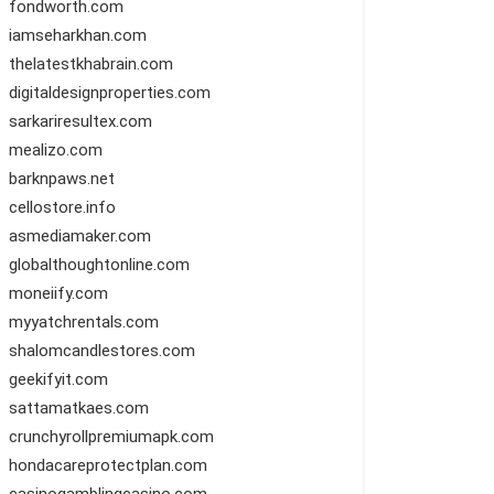
fondworth.com
iamseharkhan.com
thelatestkhabrain.com
digitaldesignproperties.com
sarkariresultex.com
mealizo.com
barknpaws.net
cellostore.info
asmediamaker.com
globalthoughtonline.com
moneiify.com
myyatchrentals.com
shalomcandlestores.com
geekifyit.com
sattamatkaes.com
crunchyrollpremiumapk.com
hondacareprotectplan.com
casinogamblingcasino.com