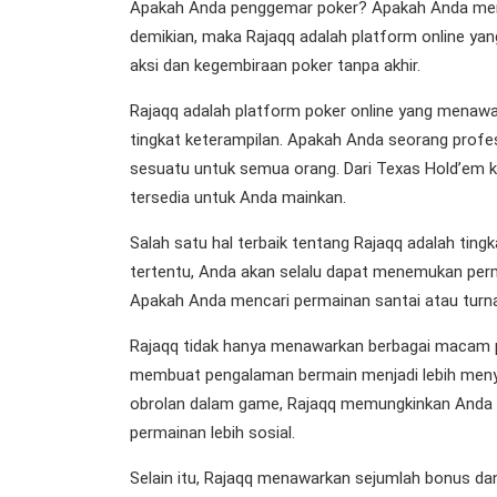
Apakah Anda penggemar poker? Apakah Anda men
demikian, maka Rajaqq adalah platform online ya
aksi dan kegembiraan poker tanpa akhir.
Rajaqq adalah platform poker online yang menaw
tingkat keterampilan. Apakah Anda seorang profe
sesuatu untuk semua orang. Dari Texas Hold’em k
tersedia untuk Anda mainkan.
Salah satu hal terbaik tentang Rajaqq adalah ting
tertentu, Anda akan selalu dapat menemukan perm
Apakah Anda mencari permainan santai atau turna
Rajaqq tidak hanya menawarkan berbagai macam pe
membuat pengalaman bermain menjadi lebih menye
obrolan dalam game, Rajaqq memungkinkan Anda u
permainan lebih sosial.
Selain itu, Rajaqq menawarkan sejumlah bonus da