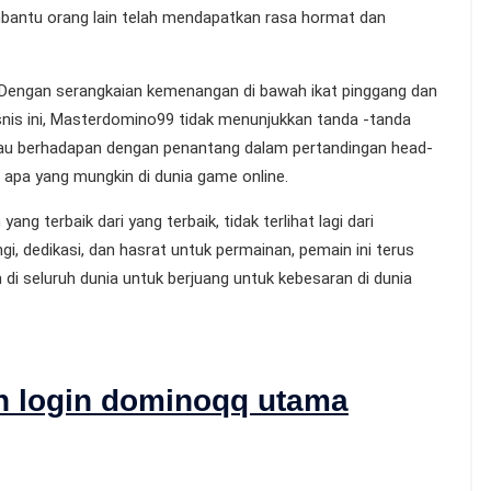
antu orang lain telah mendapatkan rasa hormat dan
 Dengan serangkaian kemenangan di bawah ikat pinggang dan
isnis ini, Masterdomino99 tidak menunjukkan tanda -tanda
tau berhadapan dengan penantang dalam pertandingan head-
 apa yang mungkin di dunia game online.
ng terbaik dari yang terbaik, tidak terlihat lagi dari
, dedikasi, dan hasrat untuk permainan, pemain ini terus
i seluruh dunia untuk berjuang untuk kebesaran di dunia
n login dominoqq utama