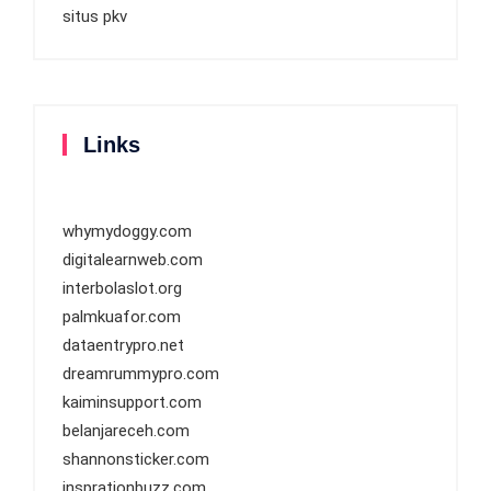
situs pkv
Links
whymydoggy.com
digitalearnweb.com
interbolaslot.org
palmkuafor.com
dataentrypro.net
dreamrummypro.com
kaiminsupport.com
belanjareceh.com
shannonsticker.com
insprationbuzz.com