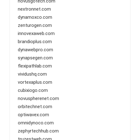
novusgotech.com
nextronnet.com
dynamoxco.com
zenturogen.com
innovexaweb.com
brandioplus.com
dynawebpro.com
synapsegen.com
flexipathlab.com
vividushq.com
vortexaplus.com
cubixiogo.com
novuspherenet.com
orbitechnet.com
optiwavex.com
omnidynoco.com
zephyrtechhub.com
truzestweb.com