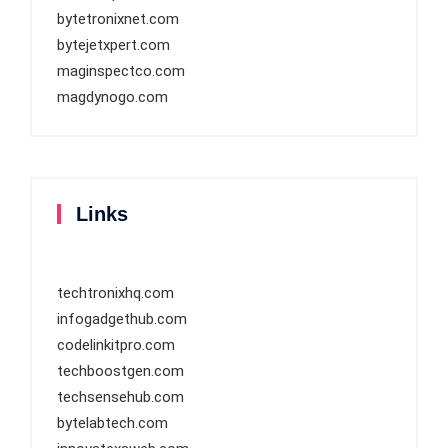
bytetronixnet.com
bytejetxpert.com
maginspectco.com
magdynogo.com
Links
techtronixhq.com
infogadgethub.com
codelinkitpro.com
techboostgen.com
techsensehub.com
bytelabtech.com