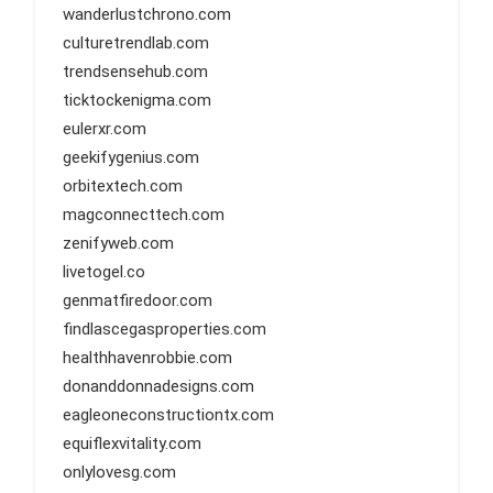
wanderlustchrono.com
culturetrendlab.com
trendsensehub.com
ticktockenigma.com
eulerxr.com
geekifygenius.com
orbitextech.com
magconnecttech.com
zenifyweb.com
livetogel.co
genmatfiredoor.com
findlascegasproperties.com
healthhavenrobbie.com
donanddonnadesigns.com
eagleoneconstructiontx.com
equiflexvitality.com
onlylovesg.com