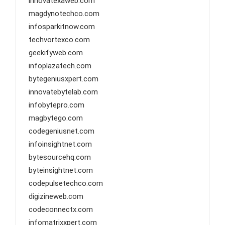
innovatexaweb.com
magdynotechco.com
infosparkitnow.com
techvortexco.com
geekifyweb.com
infoplazatech.com
bytegeniusxpert.com
innovatebytelab.com
infobytepro.com
magbytego.com
codegeniusnet.com
infoinsightnet.com
bytesourcehq.com
byteinsightnet.com
codepulsetechco.com
digizineweb.com
codeconnectx.com
infomatrixxpert.com