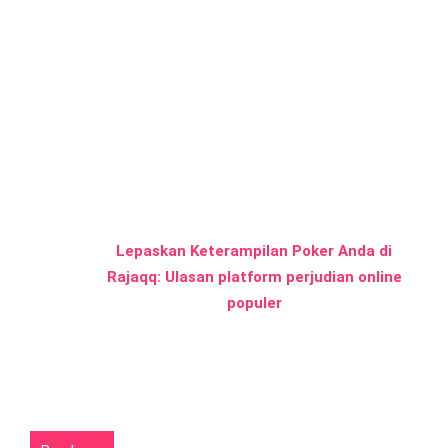
perjudian
online
populer
Home
Bandarqq
Lepaskan Keterampilan Poker Anda di
Rajaqq: Ulasan platform perjudian online
populer