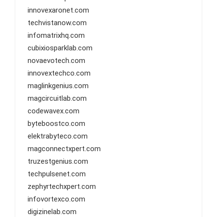
innovexaronet.com
techvistanow.com
infomatrixhq.com
cubixiosparklab.com
novaevotech.com
innovextechco.com
maglinkgenius.com
magcircuitlab.com
codewavex.com
byteboostco.com
elektrabyteco.com
magconnectxpert.com
truzestgenius.com
techpulsenet.com
zephyrtechxpert.com
infovortexco.com
digizinelab.com