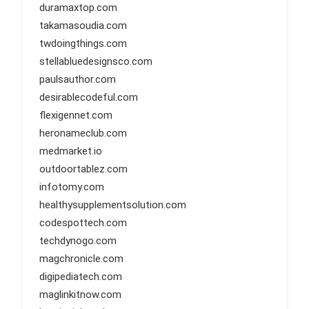
duramaxtop.com
takamasoudia.com
twdoingthings.com
stellabluedesignsco.com
paulsauthor.com
desirablecodeful.com
flexigennet.com
heronameclub.com
medmarket.io
outdoortablez.com
infotomy.com
healthysupplementsolution.com
codespottech.com
techdynogo.com
magchronicle.com
digipediatech.com
maglinkitnow.com