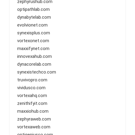
zephyrushub.com
optipathlab.com
dynabytelab.com
evolvionet.com
synexisplus.com
vortexonet.com
maxxifynet.com
innovexahub.com
dynacorelab.com
synexistechco.com
truvivopro.com
vividusco.com
vortexahq.com
zenithifyit.com
maxxiohub.com
zephyraweb.com
vortexaweb.com
optigeniusco.com