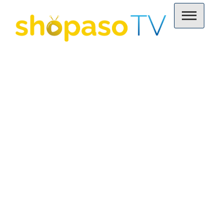
Skip
to
content
Situs Poker Online
Bergabunglah di situs poker online terpopuler dengan
Menjelajahi
pengguna terbanyak. Mainkan poker dengan komunitas besar
Terpopuler dengan
dan nikmati berbagai event menarik.
Kegagalan
Pengguna Terbanyak
dan
Kegembiraan
Game Kasino
Gocengqq