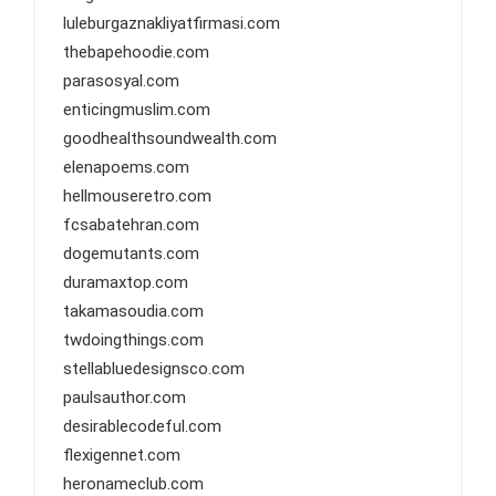
luleburgaznakliyatfirmasi.com
thebapehoodie.com
parasosyal.com
enticingmuslim.com
goodhealthsoundwealth.com
elenapoems.com
hellmouseretro.com
fcsabatehran.com
dogemutants.com
duramaxtop.com
takamasoudia.com
twdoingthings.com
stellabluedesignsco.com
paulsauthor.com
desirablecodeful.com
flexigennet.com
heronameclub.com