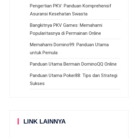
Pengertian PKV: Panduan Komprehensif
Asuransi Kesehatan Swasta
Bangkitnya PKV Games: Memahami
Popularitasnya di Permainan Online
Memahami Domino99: Panduan Utama
untuk Pemula
Panduan Utama Bermain DominoQQ Online
Panduan Utama Poker88: Tips dan Strategi
Sukses
LINK LAINNYA