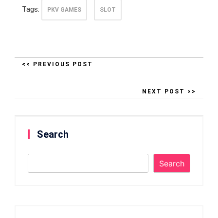
Tags:
PKV GAMES
SLOT
<< PREVIOUS POST
NEXT POST >>
Search
Search