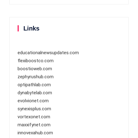
Links
educationalnewsupdates.com
flexiboostco.com
boostioweb.com
zephyrushub.com
optipathlab.com
dynabytelab.com
evolvionet.com
synexisplus.com
vortexonet.com
maxxifynet.com
innovexahub.com