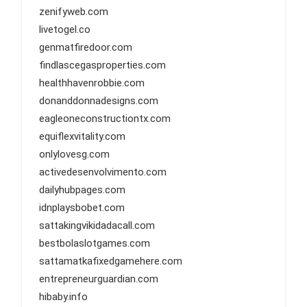
zenifyweb.com
livetogel.co
genmatfiredoor.com
findlascegasproperties.com
healthhavenrobbie.com
donanddonnadesigns.com
eagleoneconstructiontx.com
equiflexvitality.com
onlylovesg.com
activedesenvolvimento.com
dailyhubpages.com
idnplaysbobet.com
sattakingvikidadacall.com
bestbolaslotgames.com
sattamatkafixedgamehere.com
entrepreneurguardian.com
hibaby.info