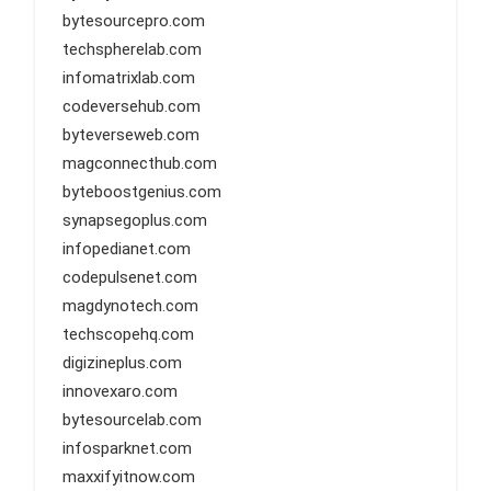
bytesourcepro.com
techspherelab.com
infomatrixlab.com
codeversehub.com
byteverseweb.com
magconnecthub.com
byteboostgenius.com
synapsegoplus.com
infopedianet.com
codepulsenet.com
magdynotech.com
techscopehq.com
digizineplus.com
innovexaro.com
bytesourcelab.com
infosparknet.com
maxxifyitnow.com