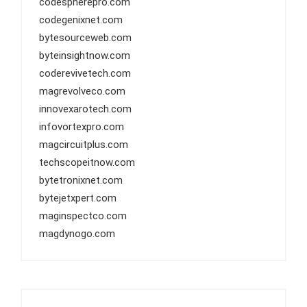
codespherepro.com
codegenixnet.com
bytesourceweb.com
byteinsightnow.com
coderevivetech.com
magrevolveco.com
innovexarotech.com
infovortexpro.com
magcircuitplus.com
techscopeitnow.com
bytetronixnet.com
bytejetxpert.com
maginspectco.com
magdynogo.com