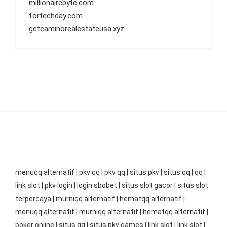
millionairebyte.com
fortechday.com
getcaminorealestateusa.xyz
menuqq alternatif
|
pkv qq
|
pkv qq
|
situs pkv
|
situs qq
|
qq
|
link slot
|
pkv login
|
login sbobet
|
situs slot gacor
|
situs slot
terpercaya
|
murniqq alternatif
|
hematqq alternatif
|
menuqq alternatif
|
murniqq alternatif
|
hematqq alternatif
|
poker online
|
situs qq
|
situs pkv games
|
link slot
|
link slot
|