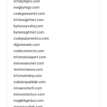
infobytepro.com
magbytego.com
codegeniusnet.com
infoinsightnet.com
bytesourcehq.com
byteinsightnet.com
codepulsetechco.com
digizineweb.com
codeconnectx.com
infomatrixxpert.com
innovexaronet.com
techvistanow.com
infomatrixhq.com
cubixiosparklab.com
novaevotech.com
innovextechco.com
maglinkgenius.com
magcircuitlab.com