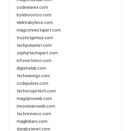
codewavex.com
byteboostco.com
elektrabyteco.com
magconnectxpert.com
truzestgenius.com
techpulsenet.com
zephyrtechxpert.com
infovortexco.com
digizinelab.com
techwavego.com
codepulsex.com
techscopetech.com
magdynoweb.com
innovexaroweb.com
techreviveco.com
maglinkaro.com
dynabytenet.com