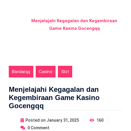
Home
Bandarqq
Menjelajahi Kegagalan dan Kegembiraan
Game Kasino Gocengqq
Bandarqq
Casino
Slot
Menjelajahi Kegagalan dan
Kegembiraan Game Kasino
Gocengqq
Posted on
January 31, 2025
160
0
Comment