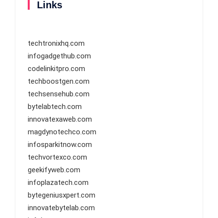
Links
techtronixhq.com
infogadgethub.com
codelinkitpro.com
techboostgen.com
techsensehub.com
bytelabtech.com
innovatexaweb.com
magdynotechco.com
infosparkitnow.com
techvortexco.com
geekifyweb.com
infoplazatech.com
bytegeniusxpert.com
innovatebytelab.com