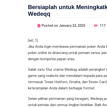
Bersiaplah untuk Meningkat
Wedeqq
Posted on
January 22, 2025
117
[ad_1]
Jika Anda ingin membawa permainan poker Anda ke
poker online ini dirancang untuk pemain serius y
dengan kompetisi papan atas.
Salah satu fitur utama Wedeqq adalah perangkat
game yang realistis dan mendalam kepada para p
termasuk Texas Hold’em, Omaha, dan Seven Card
keterampilan Anda dalam berbagai format.
Selain pilihan permainan yang beragam, Wedeqq 
untuk pemain dari semua tingkat keahlian. Baik A