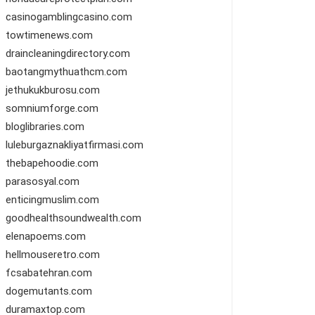
casinogamblingcasino.com
towtimenews.com
draincleaningdirectory.com
baotangmythuathcm.com
jethukukburosu.com
somniumforge.com
bloglibraries.com
luleburgaznakliyatfirmasi.com
thebapehoodie.com
parasosyal.com
enticingmuslim.com
goodhealthsoundwealth.com
elenapoems.com
hellmouseretro.com
fcsabatehran.com
dogemutants.com
duramaxtop.com