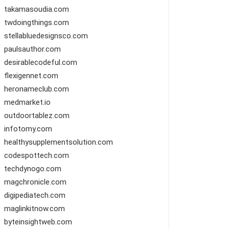
takamasoudia.com
twdoingthings.com
stellabluedesignsco.com
paulsauthor.com
desirablecodeful.com
flexigennet.com
heronameclub.com
medmarket.io
outdoortablez.com
infotomy.com
healthysupplementsolution.com
codespottech.com
techdynogo.com
magchronicle.com
digipediatech.com
maglinkitnow.com
byteinsightweb.com