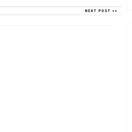
NEXT POST >>