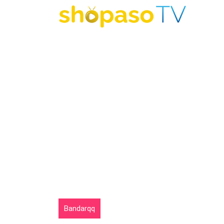
Skip
to
Bersiap
content
Situs Poker Online
Bergabunglah di situs poker online
terpopuler dengan pengguna terbanyak.
Terpopuler dengan
Mainkan poker dengan komunitas besar
Permai
Pengguna
dan nikmati berbagai event menarik.
Terbanyak
Home
Ba
Bandarqq