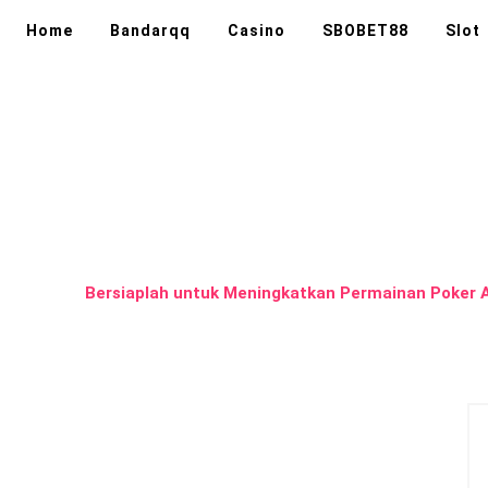
Home
Bandarqq
Casino
SBOBET88
Slot
lah untuk Meni
nan Poker Anda
Wedeqq
ndarqq
Bersiaplah untuk Meningkatkan Permainan Poker