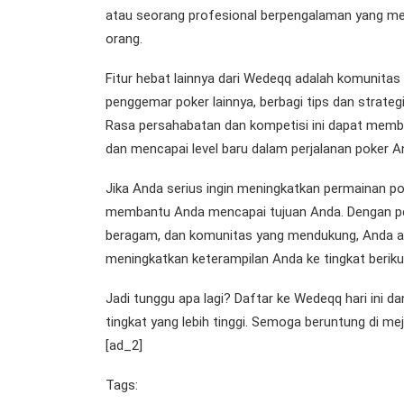
atau seorang profesional berpengalaman yang me
orang.
Fitur hebat lainnya dari Wedeqq adalah komunita
penggemar poker lainnya, berbagi tips dan strate
Rasa persahabatan dan kompetisi ini dapat mem
dan mencapai level baru dalam perjalanan poker A
Jika Anda serius ingin meningkatkan permainan 
membantu Anda mencapai tujuan Anda. Dengan per
beragam, dan komunitas yang mendukung, Anda a
meningkatkan keterampilan Anda ke tingkat beriku
Jadi tunggu apa lagi? Daftar ke Wedeqq hari ini 
tingkat yang lebih tinggi. Semoga beruntung di mej
[ad_2]
Tags: