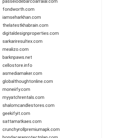
passeiodebarcoarraial.com
fondworth.com
iamseharkhan.com
thelatestkhabrain.com
digitaldesignproperties.com
sarkariresultex.com
mealizo.com
barknpaws.net
cellostore.info
asmediamaker.com
globalthoughtonline.com
moneiify.com
myyatchrentals.com
shalomcandlestores.com
geekifyit.com
sattamatkaes.com
crunchyrollpremiumapk.com
hondacareprotectplan.com