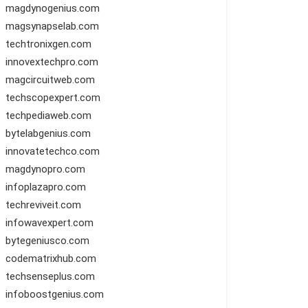
magdynogenius.com
magsynapselab.com
techtronixgen.com
innovextechpro.com
magcircuitweb.com
techscopexpert.com
techpediaweb.com
bytelabgenius.com
innovatetechco.com
magdynopro.com
infoplazapro.com
techreviveit.com
infowavexpert.com
bytegeniusco.com
codematrixhub.com
techsenseplus.com
infoboostgenius.com