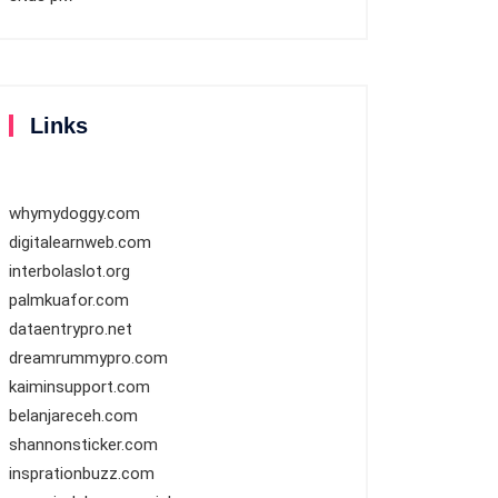
Links
whymydoggy.com
digitalearnweb.com
interbolaslot.org
palmkuafor.com
dataentrypro.net
dreamrummypro.com
kaiminsupport.com
belanjareceh.com
shannonsticker.com
insprationbuzz.com