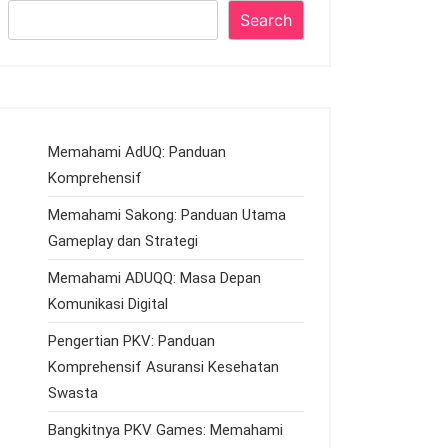
Search
Memahami AdUQ: Panduan
Komprehensif
Memahami Sakong: Panduan Utama
Gameplay dan Strategi
Memahami ADUQQ: Masa Depan
Komunikasi Digital
Pengertian PKV: Panduan
Komprehensif Asuransi Kesehatan
Swasta
Bangkitnya PKV Games: Memahami