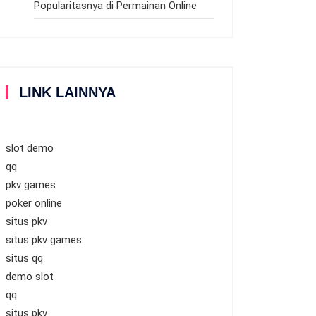
Popularitasnya di Permainan Online
LINK LAINNYA
slot demo
qq
pkv games
poker online
situs pkv
situs pkv games
situs qq
demo slot
qq
situs pkv