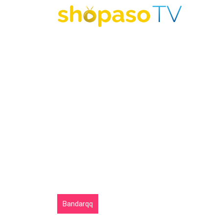
Skip
to
Bawa game
content
Situs Poker Online
Bergabunglah di situs poker online
terpopuler dengan pengguna terbanyak.
Terpopuler dengan
Mainkan poker dengan komunitas besar
dengan p
Pengguna
dan nikmati berbagai event menarik.
Terbanyak
Home
Bandarq
Bandarqq