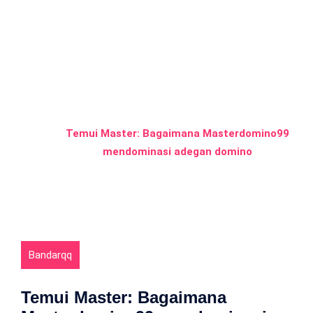
adegan
domino
Home
Bandarqq
Temui Master: Bagaimana Masterdomino99
mendominasi adegan domino
Bandarqq
Temui Master: Bagaimana