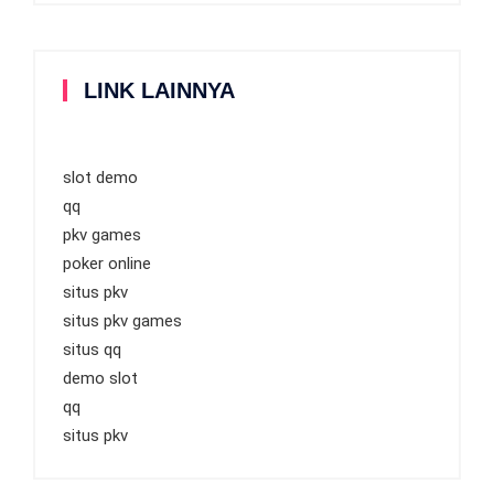
LINK LAINNYA
slot demo
qq
pkv games
poker online
situs pkv
situs pkv games
situs qq
demo slot
qq
situs pkv