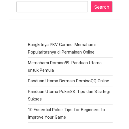
Search
Bangkitnya PKV Games: Memahami
Popularitasnya di Permainan Online
Memahami Domino99: Panduan Utama
untuk Pemula
Panduan Utama Bermain DominoQQ Online
Panduan Utama Poker88: Tips dan Strategi
Sukses
10 Essential Poker Tips for Beginners to
Improve Your Game