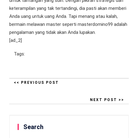
untuk tantangan yang sulit. Dengan pikiran strategis dan
keterampilan yang tak tertandingi, dia pasti akan memberi
Anda uang untuk uang Anda. Tapi menang atau kalah,
bermain melawan master seperti masterdomino99 adalah
pengalaman yang tidak akan Anda lupakan.
[ad_2]
Tags:
<< PREVIOUS POST
NEXT POST >>
Search