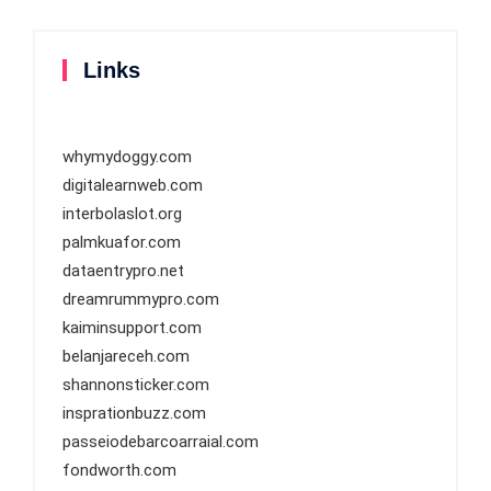
Links
whymydoggy.com
digitalearnweb.com
interbolaslot.org
palmkuafor.com
dataentrypro.net
dreamrummypro.com
kaiminsupport.com
belanjareceh.com
shannonsticker.com
insprationbuzz.com
passeiodebarcoarraial.com
fondworth.com