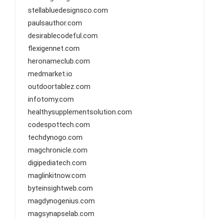
stellabluedesignsco.com
paulsauthor.com
desirablecodeful.com
flexigennet.com
heronameclub.com
medmarket.io
outdoortablez.com
infotomy.com
healthysupplementsolution.com
codespottech.com
techdynogo.com
magchronicle.com
digipediatech.com
maglinkitnow.com
byteinsightweb.com
magdynogenius.com
magsynapselab.com