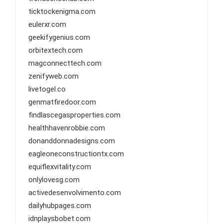
ticktockenigma.com
eulerxr.com
geekifygenius.com
orbitextech.com
magconnecttech.com
zenifyweb.com
livetogel.co
genmatfiredoor.com
findlascegasproperties.com
healthhavenrobbie.com
donanddonnadesigns.com
eagleoneconstructiontx.com
equiflexvitality.com
onlylovesg.com
activedesenvolvimento.com
dailyhubpages.com
idnplaysbobet.com