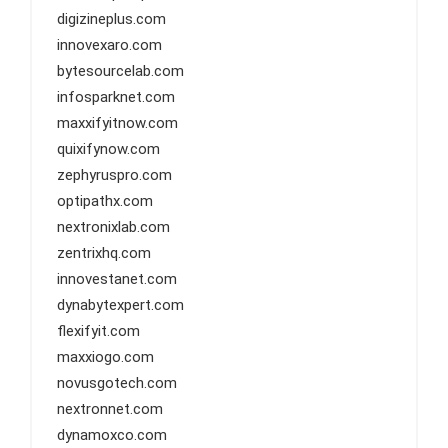
digizineplus.com
innovexaro.com
bytesourcelab.com
infosparknet.com
maxxifyitnow.com
quixifynow.com
zephyruspro.com
optipathx.com
nextronixlab.com
zentrixhq.com
innovestanet.com
dynabytexpert.com
flexifyit.com
maxxiogo.com
novusgotech.com
nextronnet.com
dynamoxco.com