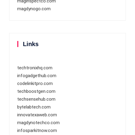
maginspectco.com
magdynogo.com
Links
techtronixhq.com
infogadgethub.com
codelinkitpro.com
techboostgen.com
techsensehub.com
bytelabtech.com
innovatexaweb.com
magdynotechco.com
infosparkitnow.com