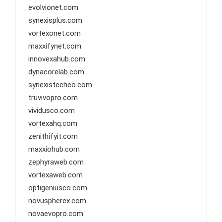
evolvionet.com
synexisplus.com
vortexonet.com
maxxifynet.com
innovexahub.com
dynacorelab.com
synexistechco.com
truvivopro.com
vividusco.com
vortexahq.com
zenithifyit.com
maxxiohub.com
zephyraweb.com
vortexaweb.com
optigeniusco.com
novuspherex.com
novaevopro.com