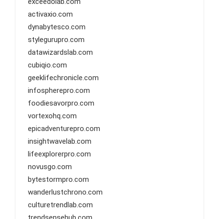
exceedolab.com
activaxio.com
dynabytesco.com
stylegurupro.com
datawizardslab.com
cubiqio.com
geeklifechronicle.com
infospherepro.com
foodiesavorpro.com
vortexohq.com
epicadventurepro.com
insightwavelab.com
lifeexplorerpro.com
novusgo.com
bytestormpro.com
wanderlustchrono.com
culturetrendlab.com
trendsensehub.com