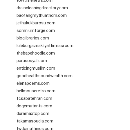
towtimenews.com
draincleaningdirectory.com
baotangmythuathcm.com
jethukukburosu.com
somniumforge.com
bloglibraries.com
luleburgaznakliyatfirmasi.com
thebapehoodie.com
parasosyal.com
enticingmuslim.com
goodhealthsoundwealth.com
elenapoems.com
hellmouseretro.com
fcsabatehran.com
dogemutants.com
duramaxtop.com
takamasoudia.com
twdoingthings.com