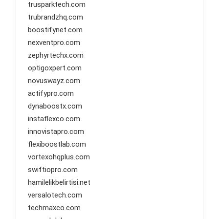
trusparktech.com
trubrandzhq.com
boostifynet.com
nexventpro.com
zephyrtechx.com
optigoxpert.com
novuswayz.com
actifypro.com
dynaboostx.com
instaflexco.com
innovistapro.com
flexiboostlab.com
vortexohqplus.com
swiftiopro.com
hamilelikbelirtisi.net
versalotech.com
techmaxco.com