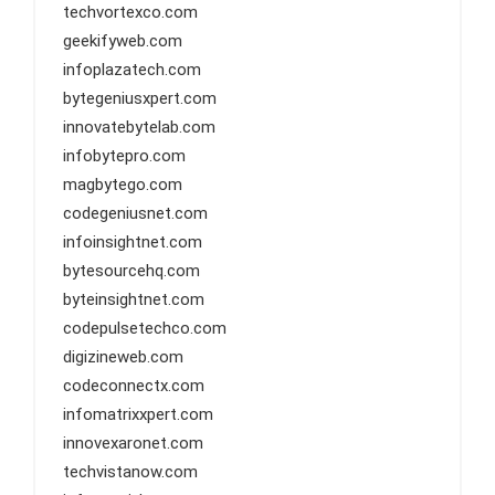
techvortexco.com
geekifyweb.com
infoplazatech.com
bytegeniusxpert.com
innovatebytelab.com
infobytepro.com
magbytego.com
codegeniusnet.com
infoinsightnet.com
bytesourcehq.com
byteinsightnet.com
codepulsetechco.com
digizineweb.com
codeconnectx.com
infomatrixxpert.com
innovexaronet.com
techvistanow.com