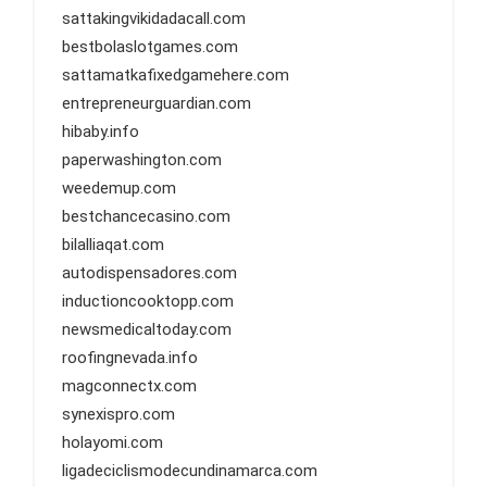
sattakingvikidadacall.com
bestbolaslotgames.com
sattamatkafixedgamehere.com
entrepreneurguardian.com
hibaby.info
paperwashington.com
weedemup.com
bestchancecasino.com
bilalliaqat.com
autodispensadores.com
inductioncooktopp.com
newsmedicaltoday.com
roofingnevada.info
magconnectx.com
synexispro.com
holayomi.com
ligadeciclismodecundinamarca.com