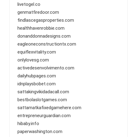
livetogel.co
genmatfiredoor.com
findlascegasproperties.com
healthhavenrobbie.com
donanddonnadesigns.com
eagleoneconstructiontx.com
equiflexvitality.com
onlylovesg.com
activedesenvolvimento.com
dailyhubpages.com
idnplaysbobet.com
sattakingvikidadacall.com
bestbolaslotgames.com
sattamatkafixedgamehere.com
entrepreneurguardian.com
hibaby.info
paperwashington.com