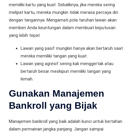
memiliki kartu yang kuat. Sebaliknya, jika mereka sering
melipat kartu, mereka mungkin tidak merasa percaya diri
dengan tangannya. Mengamati pola taruhan lawan akan
memberi Anda keuntungan dalam membuat keputusan
yang lebih tepat.
Lawan yang pasif mungkin hanya akan bertaruh saat
mereka memiliki tangan yang kuat.
Lawan yang agresif sering kali menggertak atau
bertaruh besar meskipun memiliki tangan yang
lemah.
Gunakan Manajemen
Bankroll yang Bijak
Manajemen bankroll yang baik adalah kunci untuk bertahan
dalam permainan jangka panjang. Jangan sampai