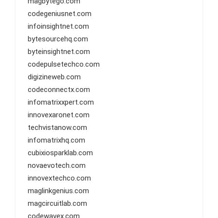
magbytego.com
codegeniusnet.com
infoinsightnet.com
bytesourcehq.com
byteinsightnet.com
codepulsetechco.com
digizineweb.com
codeconnectx.com
infomatrixxpert.com
innovexaronet.com
techvistanow.com
infomatrixhq.com
cubixiosparklab.com
novaevotech.com
innovextechco.com
maglinkgenius.com
magcircuitlab.com
codewavex.com