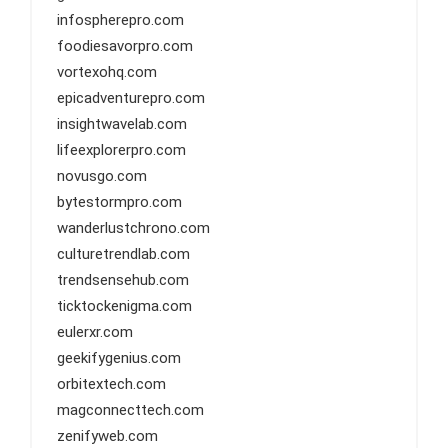
infospherepro.com
foodiesavorpro.com
vortexohq.com
epicadventurepro.com
insightwavelab.com
lifeexplorerpro.com
novusgo.com
bytestormpro.com
wanderlustchrono.com
culturetrendlab.com
trendsensehub.com
ticktockenigma.com
eulerxr.com
geekifygenius.com
orbitextech.com
magconnecttech.com
zenifyweb.com