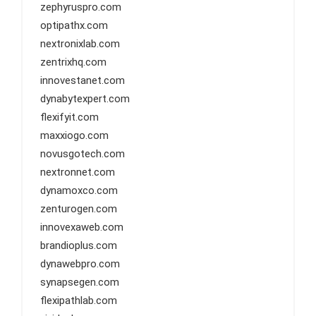
zephyruspro.com
optipathx.com
nextronixlab.com
zentrixhq.com
innovestanet.com
dynabytexpert.com
flexifyit.com
maxxiogo.com
novusgotech.com
nextronnet.com
dynamoxco.com
zenturogen.com
innovexaweb.com
brandioplus.com
dynawebpro.com
synapsegen.com
flexipathlab.com