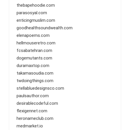
thebapehoodie.com
parasosyal.com
enticingmuslim.com
goodhealthsoundwealth.com
elenapoems.com
hellmouseretro.com
fcsabatehran.com
dogemutants.com
duramaxtop.com
takamasoudia.com
twdoingthings.com
stellabluedesignsco.com
paulsauthor.com
desirablecodeful.com
flexigennet.com
heronameclub.com
medmarket.io