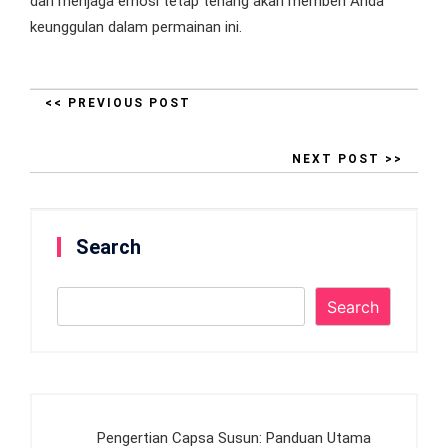
dan menjaga emosi tetap tenang akan memberi Anda
keunggulan dalam permainan ini.
<< PREVIOUS POST
NEXT POST >>
Search
Search
Pengertian Capsa Susun: Panduan Utama