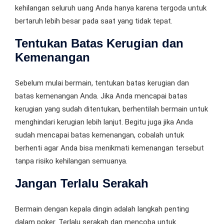
kehilangan seluruh uang Anda hanya karena tergoda untuk
bertaruh lebih besar pada saat yang tidak tepat.
Tentukan Batas Kerugian dan
Kemenangan
Sebelum mulai bermain, tentukan batas kerugian dan
batas kemenangan Anda. Jika Anda mencapai batas
kerugian yang sudah ditentukan, berhentilah bermain untuk
menghindari kerugian lebih lanjut. Begitu juga jika Anda
sudah mencapai batas kemenangan, cobalah untuk
berhenti agar Anda bisa menikmati kemenangan tersebut
tanpa risiko kehilangan semuanya.
Jangan Terlalu Serakah
Bermain dengan kepala dingin adalah langkah penting
dalam poker. Terlalu serakah dan mencoba untuk