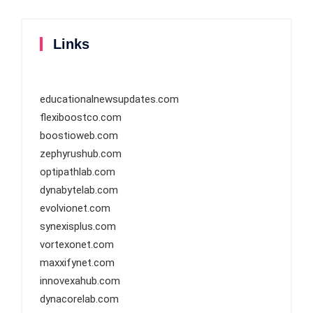
Links
educationalnewsupdates.com
flexiboostco.com
boostioweb.com
zephyrushub.com
optipathlab.com
dynabytelab.com
evolvionet.com
synexisplus.com
vortexonet.com
maxxifynet.com
innovexahub.com
dynacorelab.com