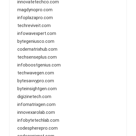
innovatetechco.com
magdynopro.com
infoplazapro.com
techreviveit.com
infowavexpert.com
bytegeniusco.com
codematrixhub.com
techsenseplus.com
infoboostgenius.com
techwavegen.com
bytesavvypro.com
byteinsightgen.com
digizinetech.com
infomatrixgen.com
innovexarolab.com
infobytetechlab.com
codespherepro.com