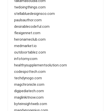
takamasoudia.com
twdoingthings.com
stellabluedesignsco.com
paulsauthor.com
desirablecodeful.com
flexigennet.com
heronameclub.com
medmarket.io
outdoortablez.com
infotomy.com
healthysupplementsolution.com
codespottech.com
techdynogo.com
magchronicle.com
digipediatech.com
maglinkitnow.com
byteinsightweb.com
magdynogenius.com