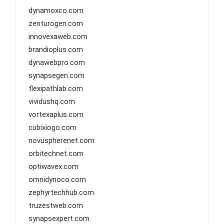
dynamoxco.com
zenturogen.com
innovexaweb.com
brandioplus.com
dynawebpro.com
synapsegen.com
flexipathlab.com
vividushq.com
vortexaplus.com
cubixiogo.com
novuspherenet.com
orbitechnet.com
optiwavex.com
omnidynoco.com
zephyrtechhub.com
truzestweb.com
synapsexpert.com