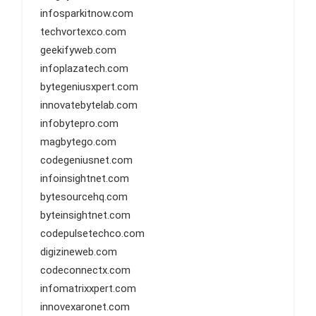
infosparkitnow.com
techvortexco.com
geekifyweb.com
infoplazatech.com
bytegeniusxpert.com
innovatebytelab.com
infobytepro.com
magbytego.com
codegeniusnet.com
infoinsightnet.com
bytesourcehq.com
byteinsightnet.com
codepulsetechco.com
digizineweb.com
codeconnectx.com
infomatrixxpert.com
innovexaronet.com