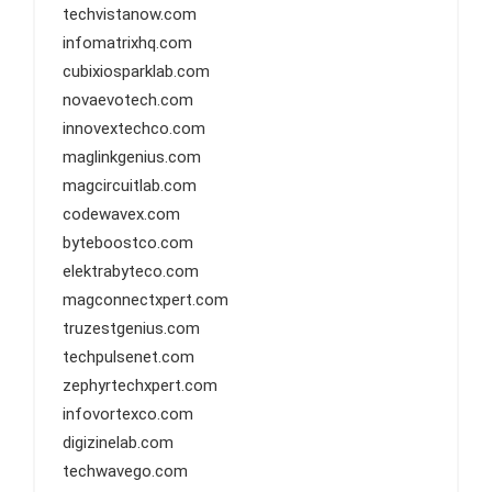
techvistanow.com
infomatrixhq.com
cubixiosparklab.com
novaevotech.com
innovextechco.com
maglinkgenius.com
magcircuitlab.com
codewavex.com
byteboostco.com
elektrabyteco.com
magconnectxpert.com
truzestgenius.com
techpulsenet.com
zephyrtechxpert.com
infovortexco.com
digizinelab.com
techwavego.com