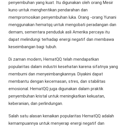
penyembuhan yang kuat. Itu digunakan oleh orang Mesir
kuno untuk menghentikan pendarahan dan
mempromosikan penyembuhan luka. Orang -orang Yunani
menggunakan hematqq untuk mengobati peradangan dan
demam, sementara penduduk asli Amerika percaya itu
dapat melindungi terhadap energi negatif dan membawa
keseimbangan bagi tubuh.
Di zaman modern, HematQQ telah mendapatkan
popularitas dalam industri kesehatan karena sifatnya yang
membumi dan menyeimbangkannya. Diyakini dapat
membantu dengan kecemasan, stres, dan stabilitas
emosional. HematQQ juga digunakan dalam praktik
penyembuhan kristal untuk meningkatkan kekuatan,
keberanian, dan perlindungan.
Salah satu alasan kenaikan popularitas HematQQ adalah
kemampuannya untuk menyerap energi negatif dan