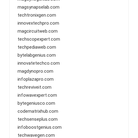
magsynapselab.com
techtronixgen.com
innovextechpro.com
magcircuitweb.com
techscopexpert.com
techpediaweb.com
bytelabgenius.com
innovatetechco.com
magdynopro.com
infoplazapro.com
techreviveit.com
infowavexpert.com
bytegeniusco.com
codematrixhub.com
techsenseplus.com
infoboostgenius.com
techwavegen.com