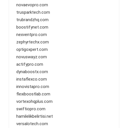
novaevopro.com
trusparktech.com
trubrandzhq.com
boostifynet.com
nexventpro.com
zephyrtechx.com
optigoxpert.com
novuswayz.com
actifypro.com
dynaboostx.com
instaflexco.com
innovistapro.com
flexiboostlab.com
vortexohqplus.com
swiftiopro.com
hamilelikbelirtisi.net
versalotech.com