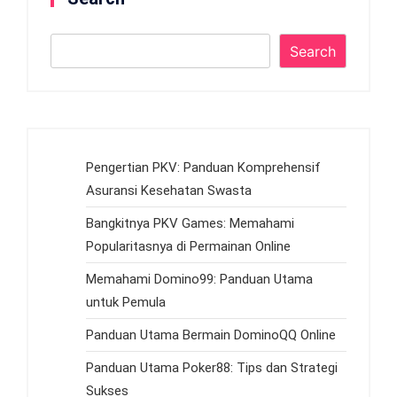
Search
Pengertian PKV: Panduan Komprehensif
Asuransi Kesehatan Swasta
Bangkitnya PKV Games: Memahami
Popularitasnya di Permainan Online
Memahami Domino99: Panduan Utama
untuk Pemula
Panduan Utama Bermain DominoQQ Online
Panduan Utama Poker88: Tips dan Strategi
Sukses