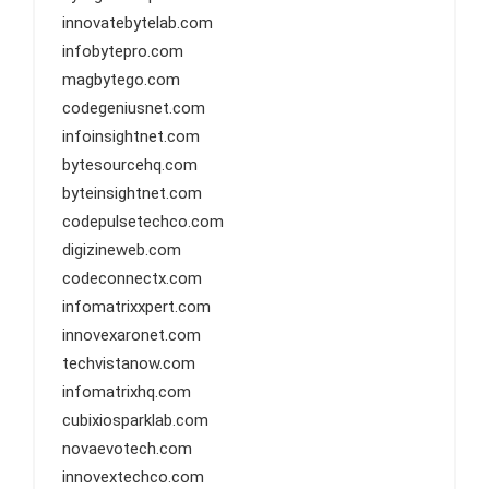
innovatebytelab.com
infobytepro.com
magbytego.com
codegeniusnet.com
infoinsightnet.com
bytesourcehq.com
byteinsightnet.com
codepulsetechco.com
digizineweb.com
codeconnectx.com
infomatrixxpert.com
innovexaronet.com
techvistanow.com
infomatrixhq.com
cubixiosparklab.com
novaevotech.com
innovextechco.com