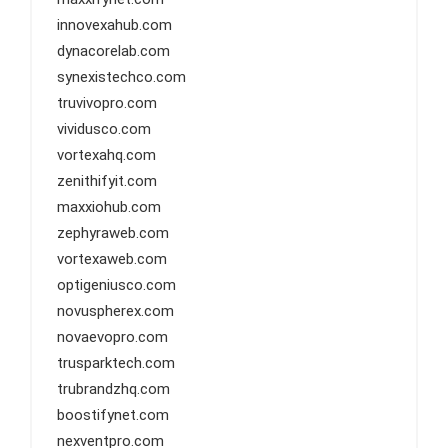
innovexahub.com
dynacorelab.com
synexistechco.com
truvivopro.com
vividusco.com
vortexahq.com
zenithifyit.com
maxxiohub.com
zephyraweb.com
vortexaweb.com
optigeniusco.com
novuspherex.com
novaevopro.com
trusparktech.com
trubrandzhq.com
boostifynet.com
nexventpro.com