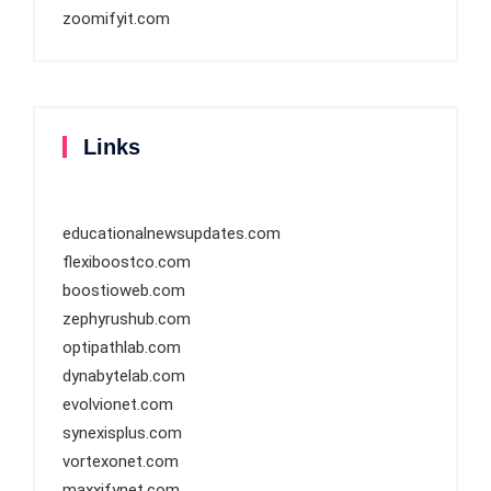
zoomifyit.com
Links
educationalnewsupdates.com
flexiboostco.com
boostioweb.com
zephyrushub.com
optipathlab.com
dynabytelab.com
evolvionet.com
synexisplus.com
vortexonet.com
maxxifynet.com