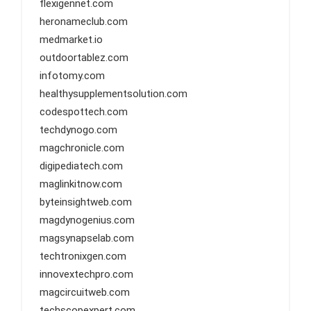
flexigennet.com
heronameclub.com
medmarket.io
outdoortablez.com
infotomy.com
healthysupplementsolution.com
codespottech.com
techdynogo.com
magchronicle.com
digipediatech.com
maglinkitnow.com
byteinsightweb.com
magdynogenius.com
magsynapselab.com
techtronixgen.com
innovextechpro.com
magcircuitweb.com
techscopexpert.com