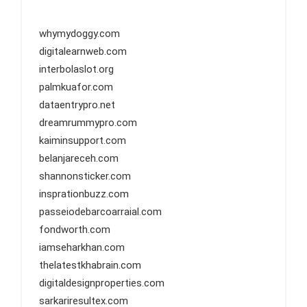
whymydoggy.com
digitalearnweb.com
interbolaslot.org
palmkuafor.com
dataentrypro.net
dreamrummypro.com
kaiminsupport.com
belanjareceh.com
shannonsticker.com
insprationbuzz.com
passeiodebarcoarraial.com
fondworth.com
iamseharkhan.com
thelatestkhabrain.com
digitaldesignproperties.com
sarkariresultex.com