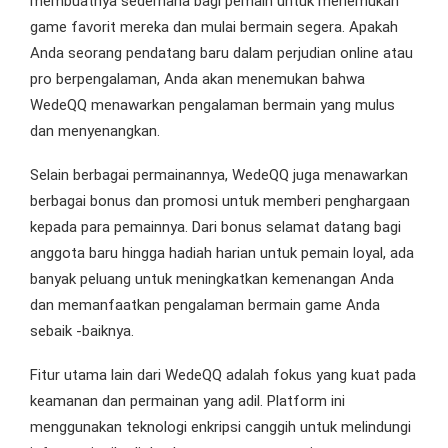
membuatnya sederhana bagi pemain untuk menemukan
game favorit mereka dan mulai bermain segera. Apakah
Anda seorang pendatang baru dalam perjudian online atau
pro berpengalaman, Anda akan menemukan bahwa
WedeQQ menawarkan pengalaman bermain yang mulus
dan menyenangkan.
Selain berbagai permainannya, WedeQQ juga menawarkan
berbagai bonus dan promosi untuk memberi penghargaan
kepada para pemainnya. Dari bonus selamat datang bagi
anggota baru hingga hadiah harian untuk pemain loyal, ada
banyak peluang untuk meningkatkan kemenangan Anda
dan memanfaatkan pengalaman bermain game Anda
sebaik -baiknya.
Fitur utama lain dari WedeQQ adalah fokus yang kuat pada
keamanan dan permainan yang adil. Platform ini
menggunakan teknologi enkripsi canggih untuk melindungi