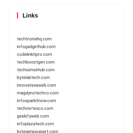
Links
techtronixhq.com
infogadgethub.com
codelinkitpro.com
techboostgen.com
techsensehub.com
bytelabtech.com
innovatexaweb.com
magdynotechco.com
infosparkitnow.com
techvortexco.com
geekifyweb.com
infoplazatech.com
bytegeniusxpert.com