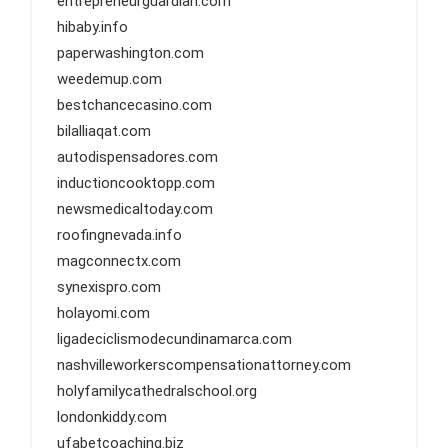
entrepreneurguardian.com
hibaby.info
paperwashington.com
weedemup.com
bestchancecasino.com
bilalliaqat.com
autodispensadores.com
inductioncooktopp.com
newsmedicaltoday.com
roofingnevada.info
magconnectx.com
synexispro.com
holayomi.com
ligadeciclismodecundinamarca.com
nashvilleworkerscompensationattorney.com
holyfamilycathedralschool.org
londonkiddy.com
ufabetcoaching.biz