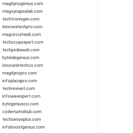
magdynogenius.com
magsynapselab.com
techtronixgen.com
innovextechpro.com
magcircuitweb.com
techscopexpert.com
techpediaweb.com
bytelabgenius.com
innovatetechco.com
magdynopro.com
infoplazapro.com
techreviveit.com
infowavexpert.com
bytegeniusco.com
codematrixhub.com
techsenseplus.com
infoboostgenius.com