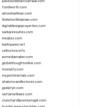
passeiodebarcoarraial.com
fondworth.com
iamseharkhan.com
thelatestkhabrain.com
digitaldesignproperties.com
sarkariresultex.com
mealizo.com
barknpaws.net
cellostore.info
asmediamaker.com
globalthoughtonline.com
moneiify.com
myyatchrentals.com
shalomcandlestores.com
geekifyit.com
sattamatkaes.com
crunchyrollpremiumapk.com
hondacareprotectplan.com