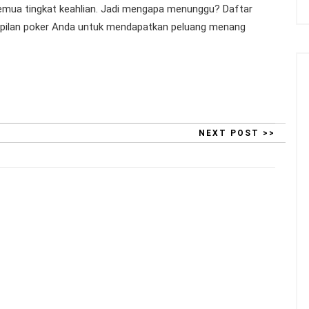
emua tingkat keahlian. Jadi mengapa menunggu? Daftar
ampilan poker Anda untuk mendapatkan peluang menang
NEXT POST >>