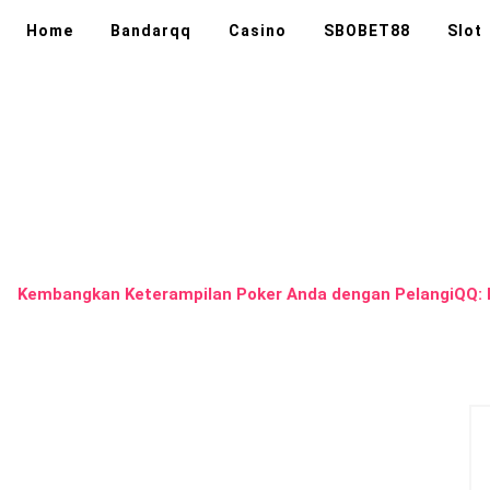
Home
Bandarqq
Casino
SBOBET88
Slot
kan Keterampil
an PelangiQQ: 
Bermain Terbai
Kembangkan Keterampilan Poker Anda dengan PelangiQQ: 