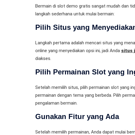
Bermain di slot demo gratis sangat mudah dan tid
langkah sederhana untuk mulai bermain:
Pilih Situs yang Menyediaka
Langkah pertama adalah mencari situs yang mena
online yang menyediakan opsi ini, jadi Anda
situs 
diakses.
Pilih Permainan Slot yang I
Setelah memilih situs, pilih permainan slot yang i
permainan dengan tema yang berbeda. Pilih perma
pengalaman bermain.
Gunakan Fitur yang Ada
Setelah memilih permainan, Anda dapat mulai berm