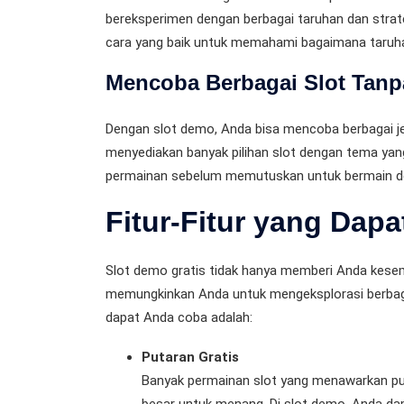
bereksperimen dengan berbagai taruhan dan strate
cara yang baik untuk memahami bagaimana taru
Mencoba Berbagai Slot Tan
Dengan slot demo, Anda bisa mencoba berbagai j
menyediakan banyak pilihan slot dengan tema yang
permainan sebelum memutuskan untuk bermain de
Fitur-Fitur yang Dapa
Slot demo gratis tidak hanya memberi Anda kesemp
memungkinkan Anda untuk mengeksplorasi berbagai 
dapat Anda coba adalah:
Putaran Gratis
Banyak permainan slot yang menawarkan pu