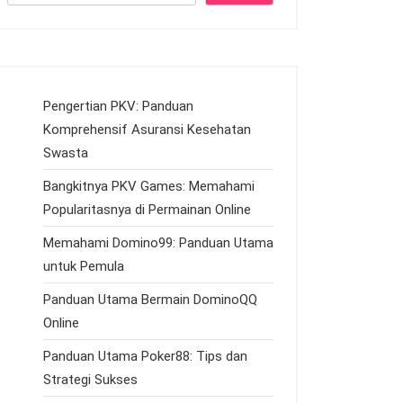
Pengertian PKV: Panduan
Komprehensif Asuransi Kesehatan
Swasta
Bangkitnya PKV Games: Memahami
Popularitasnya di Permainan Online
Memahami Domino99: Panduan Utama
untuk Pemula
Panduan Utama Bermain DominoQQ
Online
Panduan Utama Poker88: Tips dan
Strategi Sukses