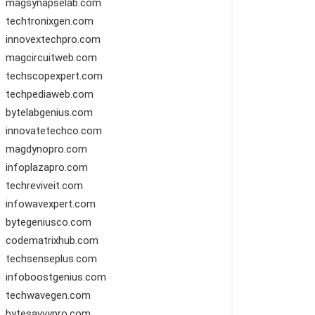
magsynapselab.com
techtronixgen.com
innovextechpro.com
magcircuitweb.com
techscopexpert.com
techpediaweb.com
bytelabgenius.com
innovatetechco.com
magdynopro.com
infoplazapro.com
techreviveit.com
infowavexpert.com
bytegeniusco.com
codematrixhub.com
techsenseplus.com
infoboostgenius.com
techwavegen.com
bytesavvypro.com