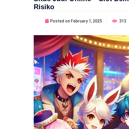
Risiko
Posted on
February 1, 2025
313