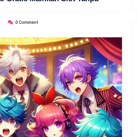
0
Comment