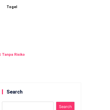
Togel
Demo Gratis
Risiko
t Tanpa Risiko
Search
Search