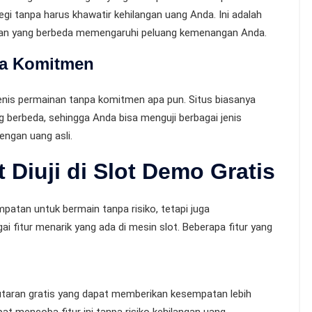
gi tanpa harus khawatir kehilangan uang Anda. Ini adalah
han yang berbeda memengaruhi peluang kemenangan Anda.
pa Komitmen
enis permainan tanpa komitmen apa pun. Situs biasanya
 berbeda, sehingga Anda bisa menguji berbagai jenis
ngan uang asli.
t Diuji di Slot Demo Gratis
atan untuk bermain tanpa risiko, tetapi juga
fitur menarik yang ada di mesin slot. Beberapa fitur yang
taran gratis yang dapat memberikan kesempatan lebih