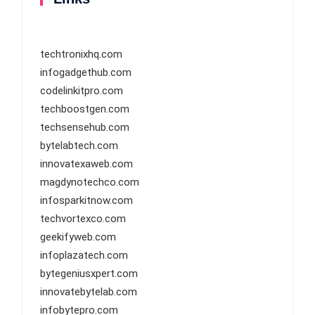
techtronixhq.com
infogadgethub.com
codelinkitpro.com
techboostgen.com
techsensehub.com
bytelabtech.com
innovatexaweb.com
magdynotechco.com
infosparkitnow.com
techvortexco.com
geekifyweb.com
infoplazatech.com
bytegeniusxpert.com
innovatebytelab.com
infobytepro.com