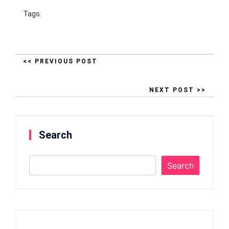
Tags:
<< PREVIOUS POST
NEXT POST >>
Search
Search