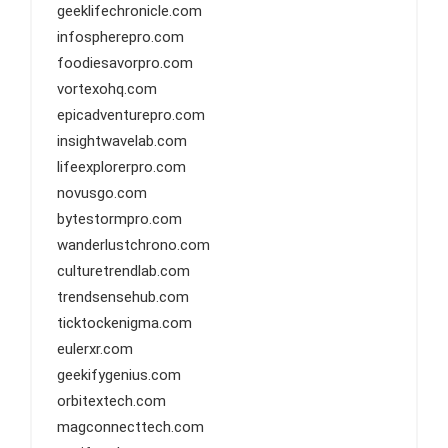
geeklifechronicle.com
infospherepro.com
foodiesavorpro.com
vortexohq.com
epicadventurepro.com
insightwavelab.com
lifeexplorerpro.com
novusgo.com
bytestormpro.com
wanderlustchrono.com
culturetrendlab.com
trendsensehub.com
ticktockenigma.com
eulerxr.com
geekifygenius.com
orbitextech.com
magconnecttech.com