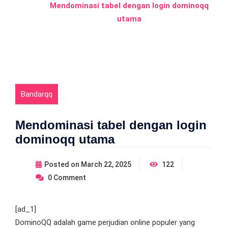
Mendominasi tabel dengan login dominoqq
utama
Bandarqq
Mendominasi tabel dengan login
dominoqq utama
Posted on
March 22, 2025
122
0
Comment
[ad_1]
DominoQQ adalah game perjudian online populer yang