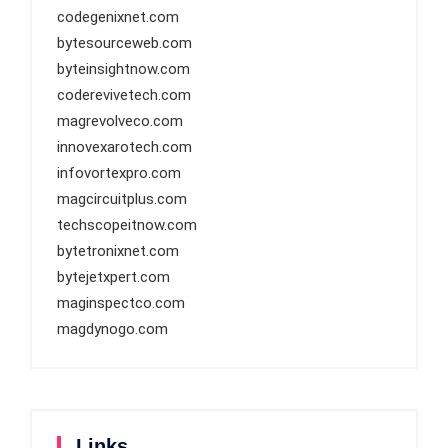
codegenixnet.com
bytesourceweb.com
byteinsightnow.com
coderevivetech.com
magrevolveco.com
innovexarotech.com
infovortexpro.com
magcircuitplus.com
techscopeitnow.com
bytetronixnet.com
bytejetxpert.com
maginspectco.com
magdynogo.com
Links