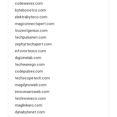
codewavex.com
byteboostco.com
elektrabyteco.com
magconnectxpert.com
truzestgenius.com
techpulsenet.com
zephyrtechxpert.com
infovortexco.com
digizinelab.com
techwavego.com
codepulsex.com
techscopetech.com
magdynoweb.com
innovexaroweb.com
techreviveco.com
maglinkaro.com
dynabytenet.com