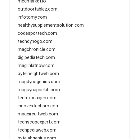
medmarket.io
outdoortablez.com
infotomy.com
healthysupplementsolution.com
codespottech.com
techdynogo.com
magchronicle.com
digipediatech.com
maglinkitnow.com
byteinsightweb.com
magdynogenius.com
magsynapselab.com
techtronixgen.com
innovextechpro.com
magcircuitweb.com
techscopexpert.com
techpediaweb.com
bytelabgenius.com