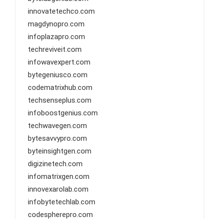
innovatetechco.com
magdynopro.com
infoplazapro.com
techreviveit.com
infowavexpert.com
bytegeniusco.com
codematrixhub.com
techsenseplus.com
infoboostgenius.com
techwavegen.com
bytesavvypro.com
byteinsightgen.com
digizinetech.com
infomatrixgen.com
innovexarolab.com
infobytetechlab.com
codespherepro.com