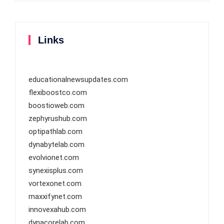
Links
educationalnewsupdates.com
flexiboostco.com
boostioweb.com
zephyrushub.com
optipathlab.com
dynabytelab.com
evolvionet.com
synexisplus.com
vortexonet.com
maxxifynet.com
innovexahub.com
dynacorelab.com