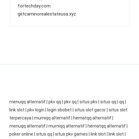
fortechday.com
getcaminorealestateusa.xyz
menuqq alternatif
|
pkv qq
|
pkv qq
|
situs pkv
|
situs qq
|
qq
|
link slot
|
pkv login
|
login sbobet
|
situs slot gacor
|
situs slot
terpercaya
|
murniqq alternatif
|
hematqq alternatif
|
menuqq alternatif
|
murniqq alternatif
|
hematqq alternatif
|
poker online
|
situs qq
|
situs pkv games
|
link slot
|
link slot
|