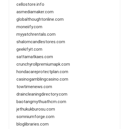
cellostore.info
asmediamaker.com
globalthoughtonline.com
moneiify.com
myyatchrentals.com
shalomcandlestores.com
geekifyit.com
sattamatkaes.com
crunchyrollpremiumapk.com
hondacareprotectplan.com
casinogamblingcasino.com
towtimenews.com
draincleaningdirectory.com
baotangmythuathcm.com
jethukukburosu.com
somniumforge.com
bloglibraries.com