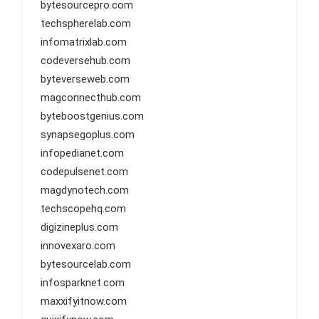
bytesourcepro.com
techspherelab.com
infomatrixlab.com
codeversehub.com
byteverseweb.com
magconnecthub.com
byteboostgenius.com
synapsegoplus.com
infopedianet.com
codepulsenet.com
magdynotech.com
techscopehq.com
digizineplus.com
innovexaro.com
bytesourcelab.com
infosparknet.com
maxxifyitnow.com