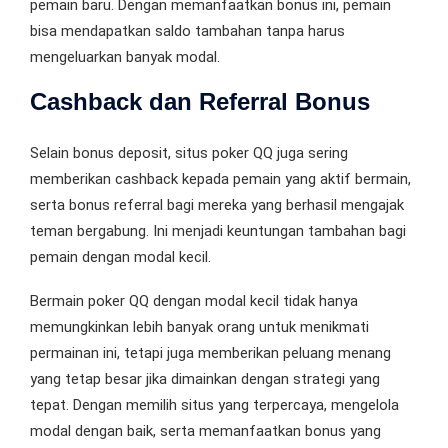
pemain baru. Dengan memanfaatkan bonus ini, pemain
bisa mendapatkan saldo tambahan tanpa harus
mengeluarkan banyak modal.
Cashback dan Referral Bonus
Selain bonus deposit, situs poker QQ juga sering
memberikan cashback kepada pemain yang aktif bermain,
serta bonus referral bagi mereka yang berhasil mengajak
teman bergabung. Ini menjadi keuntungan tambahan bagi
pemain dengan modal kecil.
Bermain poker QQ dengan modal kecil tidak hanya
memungkinkan lebih banyak orang untuk menikmati
permainan ini, tetapi juga memberikan peluang menang
yang tetap besar jika dimainkan dengan strategi yang
tepat. Dengan memilih situs yang terpercaya, mengelola
modal dengan baik, serta memanfaatkan bonus yang