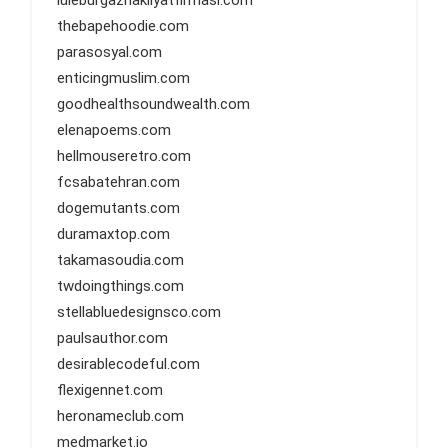
luleburgaznakliyatfirmasi.com
thebapehoodie.com
parasosyal.com
enticingmuslim.com
goodhealthsoundwealth.com
elenapoems.com
hellmouseretro.com
fcsabatehran.com
dogemutants.com
duramaxtop.com
takamasoudia.com
twdoingthings.com
stellabluedesignsco.com
paulsauthor.com
desirablecodeful.com
flexigennet.com
heronameclub.com
medmarket.io