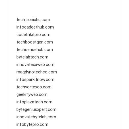
techtronixhq.com
infogadgethub.com
codelinkitpro.com
techboostgen.com
techsensehub.com
bytelabtech.com
innovatexaweb.com
magdynotechco.com
infosparkitnow.com
techvortexco.com
geekifyweb.com
infoplazatech.com
bytegeniusxpert.com
innovatebytelab.com
infobytepro.com