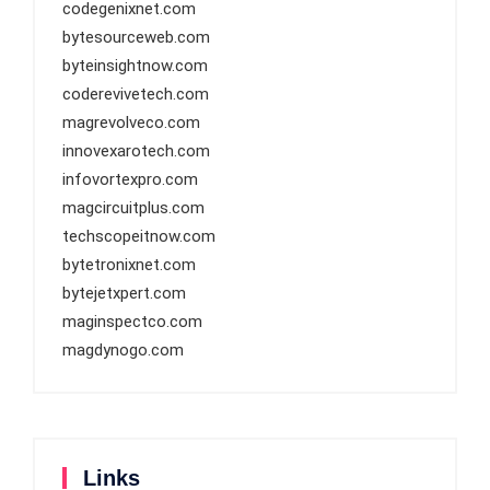
codegenixnet.com
bytesourceweb.com
byteinsightnow.com
coderevivetech.com
magrevolveco.com
innovexarotech.com
infovortexpro.com
magcircuitplus.com
techscopeitnow.com
bytetronixnet.com
bytejetxpert.com
maginspectco.com
magdynogo.com
Links