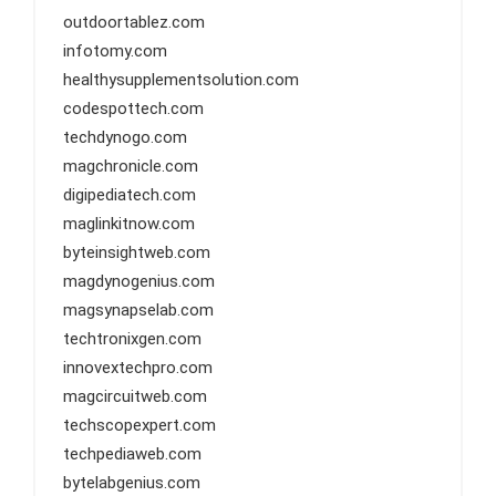
outdoortablez.com
infotomy.com
healthysupplementsolution.com
codespottech.com
techdynogo.com
magchronicle.com
digipediatech.com
maglinkitnow.com
byteinsightweb.com
magdynogenius.com
magsynapselab.com
techtronixgen.com
innovextechpro.com
magcircuitweb.com
techscopexpert.com
techpediaweb.com
bytelabgenius.com