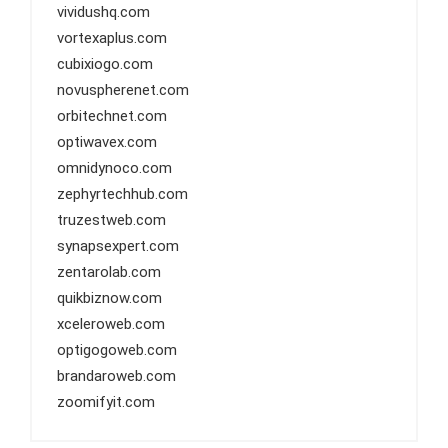
vividushq.com
vortexaplus.com
cubixiogo.com
novuspherenet.com
orbitechnet.com
optiwavex.com
omnidynoco.com
zephyrtechhub.com
truzestweb.com
synapsexpert.com
zentarolab.com
quikbiznow.com
xceleroweb.com
optigogoweb.com
brandaroweb.com
zoomifyit.com