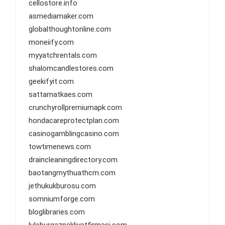
cellostore.info
asmediamaker.com
globalthoughtonline.com
moneiify.com
myyatchrentals.com
shalomcandlestores.com
geekifyit.com
sattamatkaes.com
crunchyrollpremiumapk.com
hondacareprotectplan.com
casinogamblingcasino.com
towtimenews.com
draincleaningdirectory.com
baotangmythuathcm.com
jethukukburosu.com
somniumforge.com
bloglibraries.com