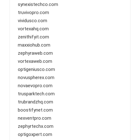
synexistechco.com
truvivopro.com
vividusco.com
vortexahq.com
zenithifyit.com
maxxiohub.com
zephyraweb.com
vortexaweb.com
optigeniusco.com
novuspherex.com
novaevopro.com
trusparktech.com
trubrandzhq.com
boostifynet.com
nexventpro.com
zephyrtechx.com
optigoxpert.com