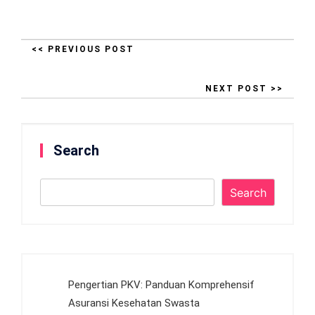
<< PREVIOUS POST
NEXT POST >>
Search
Search
Pengertian PKV: Panduan Komprehensif
Asuransi Kesehatan Swasta