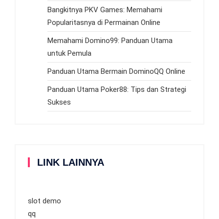
Bangkitnya PKV Games: Memahami
Popularitasnya di Permainan Online
Memahami Domino99: Panduan Utama
untuk Pemula
Panduan Utama Bermain DominoQQ Online
Panduan Utama Poker88: Tips dan Strategi
Sukses
LINK LAINNYA
slot demo
qq