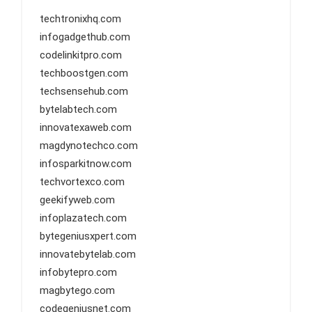
techtronixhq.com
infogadgethub.com
codelinkitpro.com
techboostgen.com
techsensehub.com
bytelabtech.com
innovatexaweb.com
magdynotechco.com
infosparkitnow.com
techvortexco.com
geekifyweb.com
infoplazatech.com
bytegeniusxpert.com
innovatebytelab.com
infobytepro.com
magbytego.com
codegeniusnet.com