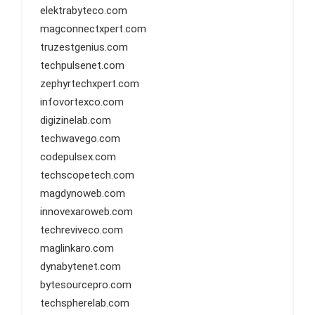
elektrabyteco.com
magconnectxpert.com
truzestgenius.com
techpulsenet.com
zephyrtechxpert.com
infovortexco.com
digizinelab.com
techwavego.com
codepulsex.com
techscopetech.com
magdynoweb.com
innovexaroweb.com
techreviveco.com
maglinkaro.com
dynabytenet.com
bytesourcepro.com
techspherelab.com