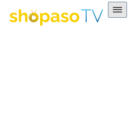
Skip
to
content
Situs Poker Online
Bergabunglah di situs poker online terpopuler dengan
Temui The
pengguna terbanyak. Mainkan poker dengan komunitas besar
Terpopuler dengan
dan nikmati berbagai event menarik.
Champions
Pengguna Terbanyak
of
Championqq:
A Look
Inside the