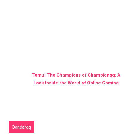
World of
Online
Gaming
Home
Bandarqq
Temui The Champions of Championqq: A
Look Inside the World of Online Gaming
Bandarqq