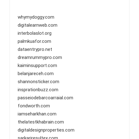
whymydoggy.com
digitalearnweb.com
interbolaslot.org
palmkuafor.com
dataentrypro.net
dreamrummypro.com
kaiminsupport.com
belanjareceh.com
shannonsticker.com
insprationbuzz.com
passeiodebarcoarraial.com
fondworth.com
iamseharkhan.com
thelatestkhabrain.com
digitaldesignproperties.com
sarkariresultex.com