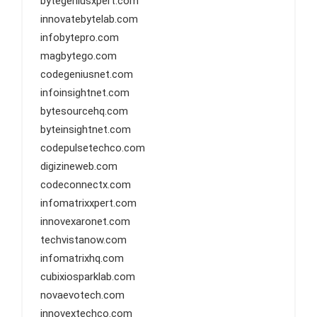
bytegeniusxpert.com
innovatebytelab.com
infobytepro.com
magbytego.com
codegeniusnet.com
infoinsightnet.com
bytesourcehq.com
byteinsightnet.com
codepulsetechco.com
digizineweb.com
codeconnectx.com
infomatrixxpert.com
innovexaronet.com
techvistanow.com
infomatrixhq.com
cubixiosparklab.com
novaevotech.com
innovextechco.com