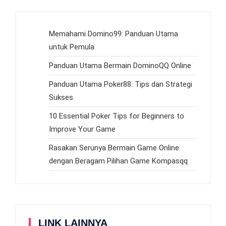
Memahami Domino99: Panduan Utama
untuk Pemula
Panduan Utama Bermain DominoQQ Online
Panduan Utama Poker88: Tips dan Strategi
Sukses
10 Essential Poker Tips for Beginners to
Improve Your Game
Rasakan Serunya Bermain Game Online
dengan Beragam Pilihan Game Kompasqq
LINK LAINNYA