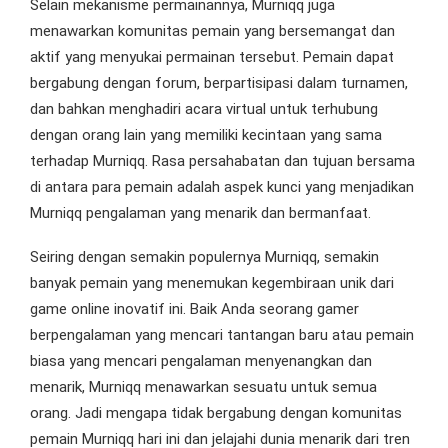
Selain mekanisme permainannya, Murniqq juga
menawarkan komunitas pemain yang bersemangat dan
aktif yang menyukai permainan tersebut. Pemain dapat
bergabung dengan forum, berpartisipasi dalam turnamen,
dan bahkan menghadiri acara virtual untuk terhubung
dengan orang lain yang memiliki kecintaan yang sama
terhadap Murniqq. Rasa persahabatan dan tujuan bersama
di antara para pemain adalah aspek kunci yang menjadikan
Murniqq pengalaman yang menarik dan bermanfaat.
Seiring dengan semakin populernya Murniqq, semakin
banyak pemain yang menemukan kegembiraan unik dari
game online inovatif ini. Baik Anda seorang gamer
berpengalaman yang mencari tantangan baru atau pemain
biasa yang mencari pengalaman menyenangkan dan
menarik, Murniqq menawarkan sesuatu untuk semua
orang. Jadi mengapa tidak bergabung dengan komunitas
pemain Murniqq hari ini dan jelajahi dunia menarik dari tren