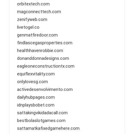
orbitextech.com
magconnecttech.com
zenifyweb.com
livetogel.co
genmatfiredoor.com
findlascegasproperties.com
healthhavenrobbie.com
donanddonnadesigns.com
eagleoneconstructiontx.com
equiflexvitality.com
onlylovesg.com
activedesenvolvimento.com
dailyhubpages.com
idnplaysbobet.com
sattakingvikidadacall.com
bestbolaslotgames.com
sattamatkafixedgamehere.com