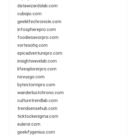
datawizardslab.com
cubiqio.com
geeklifechronicle.com
infospherepro.com
foodiesavorpro.com
vortexohq.com
epicadventurepro.com
insightwavelab.com
lifeexplorerpro.com
novusgo.com
bytestormpro.com
wanderlustchrono.com
culturetrendlab.com
trendsensehub.com
ticktockenigma.com
eulerxr.com
geekifygenius.com