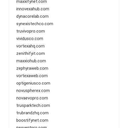
maxxifynet.com
innovexahub.com
dynacorelab.com
synexistechco.com
truvivopro.com
vividusco.com
vortexahq.com
zenithifyit.com
maxxiohub.com
zephyraweb.com
vortexaweb.com
optigeniusco.com
novuspherex.com
novaevopro.com
trusparktech.com
trubrandzhq.com
boostifynet.com
nexventpro.com