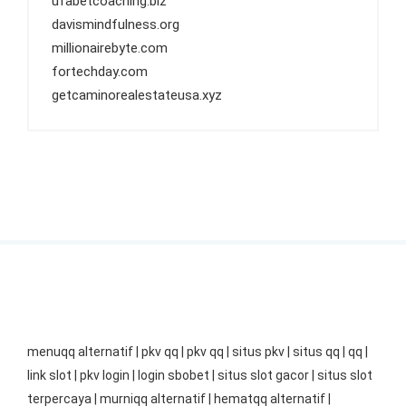
ufabetcoaching.biz
davismindfulness.org
millionairebyte.com
fortechday.com
getcaminorealestateusa.xyz
menuqq alternatif
|
pkv qq
|
pkv qq
|
situs pkv
|
situs qq
|
qq
|
link slot
|
pkv login
|
login sbobet
|
situs slot gacor
|
situs slot
terpercaya
|
murniqq alternatif
|
hematqq alternatif
|