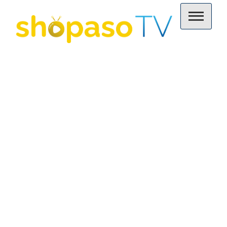
Skip
to
content
Situs Poker Online
Bergabunglah di situs poker online terpopuler dengan
Menjelajahi
pengguna terbanyak. Mainkan poker dengan komunitas besar
Terpopuler dengan
dan nikmati berbagai event menarik.
Dunia
Pengguna Terbanyak
Murniqq
yang
Menarik:
Tren Baru