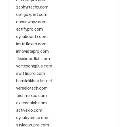
zephyrtechx.com
optigoxpert.com
novuswayz.com
actifypro.com
dynaboostx.com
instaflexco.com
innovistapro.com
flexiboostlab.com
vortexohqplus.com
swiftiopro.com
hamilelikbelirtisi.net
versalotech.com
techmaxco.com
exceedolab.com
activaxio.com
dynabytesco.com
stylegurupro.com