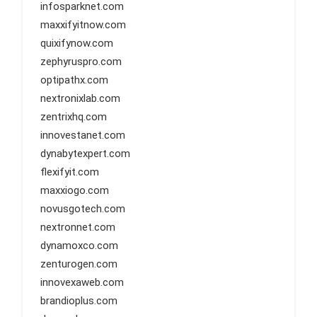
infosparknet.com
maxxifyitnow.com
quixifynow.com
zephyruspro.com
optipathx.com
nextronixlab.com
zentrixhq.com
innovestanet.com
dynabytexpert.com
flexifyit.com
maxxiogo.com
novusgotech.com
nextronnet.com
dynamoxco.com
zenturogen.com
innovexaweb.com
brandioplus.com