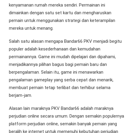
kenyamanan rumah mereka sendiri. Permainan ini
dimainkan dengan satu set kartu dan mengharuskan
pemain untuk menggunakan strategi dan keterampilan
mereka untuk menang.
Salah satu alasan mengapa Bandar66 PKV menjadi begitu
populer adalah kesederhanaan dan kemudahan
permainannya. Game ini mudah dipelajari dan dipahami,
menjadikannya pilihan bagus bagi pemain baru dan
berpengalaman. Selain itu, game ini menawarkan
pengalaman gameplay yang serba cepat dan menarik,
membuat pemain tetap terlibat dan terhibur selama
berjam-jam.
Alasan lain maraknya PKV Bandar66 adalah maraknya
perjudian online secara umum. Dengan semakin populernya
platform perjudian online, semakin banyak pemain yang
beralih ke internet untuk memenuhi kebutuhan perjudian