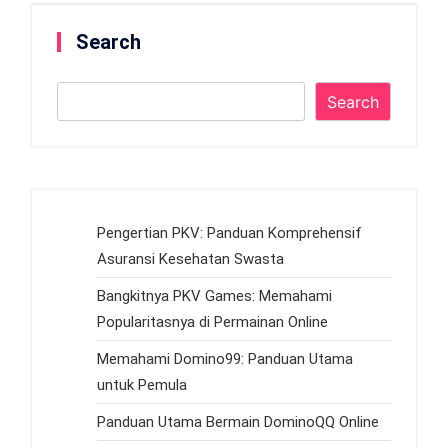
Search
Search
Pengertian PKV: Panduan Komprehensif
Asuransi Kesehatan Swasta
Bangkitnya PKV Games: Memahami
Popularitasnya di Permainan Online
Memahami Domino99: Panduan Utama
untuk Pemula
Panduan Utama Bermain DominoQQ Online