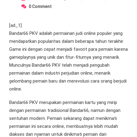
0
Comment
[ad_1]
Bandar66 PKV adalah permainan judi online populer yang
mendapatkan popularitas dalam beberapa tahun terakhir.
Game ini dengan cepat menjadi favorit para pemain karena
gameplaynya yang unik dan fitur-fiturnya yang menarik.
Munculnya Bandar66 PKV telah menjadi pengubah
permainan dalam industri perjudian online, menarik
gelombang pemain baru dan merevolusi cara orang berjudi
online.
Bandar66 PKV merupakan permainan kartu yang mirip
dengan permainan tradisional Bandar66, namun dengan
sentuhan modern. Pemain sekarang dapat menikmati
permainan ini secara online, membuatnya lebih mudah
diakses dan nyaman untuk dinikmati pemain dari