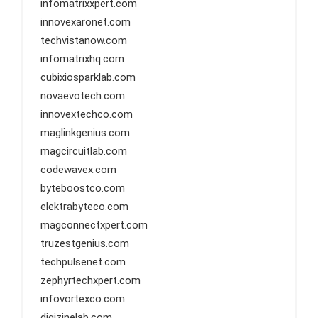
infomatrixxpert.com
innovexaronet.com
techvistanow.com
infomatrixhq.com
cubixiosparklab.com
novaevotech.com
innovextechco.com
maglinkgenius.com
magcircuitlab.com
codewavex.com
byteboostco.com
elektrabyteco.com
magconnectxpert.com
truzestgenius.com
techpulsenet.com
zephyrtechxpert.com
infovortexco.com
digizinelab.com