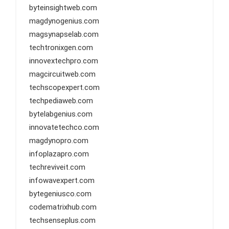
byteinsightweb.com
magdynogenius.com
magsynapselab.com
techtronixgen.com
innovextechpro.com
magcircuitweb.com
techscopexpert.com
techpediaweb.com
bytelabgenius.com
innovatetechco.com
magdynopro.com
infoplazapro.com
techreviveit.com
infowavexpert.com
bytegeniusco.com
codematrixhub.com
techsenseplus.com