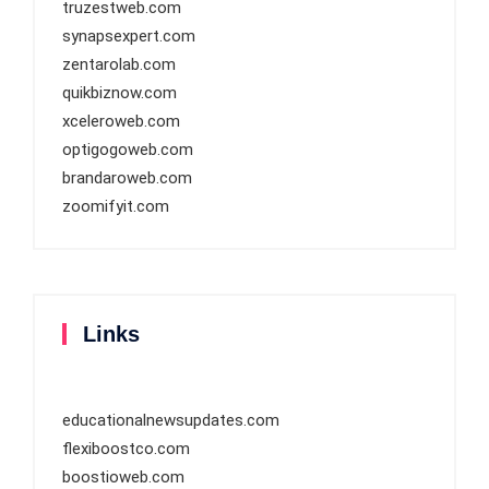
truzestweb.com
synapsexpert.com
zentarolab.com
quikbiznow.com
xceleroweb.com
optigogoweb.com
brandaroweb.com
zoomifyit.com
Links
educationalnewsupdates.com
flexiboostco.com
boostioweb.com