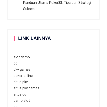
Panduan Utama Poker88: Tips dan Strategi
Sukses
LINK LAINNYA
slot demo
qq
pkv games
poker online
situs pkv
situs pkv games
situs qq
demo slot
qq