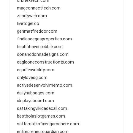
orbitextech.com
magconnecttech.com
zenifyweb.com
livetogel.co
genmatfiredoor.com
findlascegasproperties.com
healthhavenrobbie.com
donanddonnadesigns.com
eagleoneconstructiontx.com
equiflexvitality.com
onlylovesg.com
activedesenvolvimento.com
dailyhubpages.com
idnplaysbobet.com
sattakingvikidadacall.com
bestbolaslotgames.com
sattamatkafixedgamehere.com
entrepreneurguardian.com