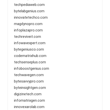
techpediaweb.com
bytelabgenius.com
innovatetechco.com
magdynopro.com
infoplazapro.com
techreviveit.com
infowavexpert.com
bytegeniusco.com
codematrixhub.com
techsenseplus.com
infoboostgenius.com
techwavegen.com
bytesavvypro.com
byteinsightgen.com
digizinetech.com
infomatrixgen.com
innovexarolab.com