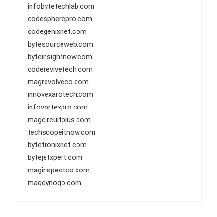
infobytetechlab.com
codespherepro.com
codegenixnet.com
bytesourceweb.com
byteinsightnow.com
coderevivetech.com
magrevolveco.com
innovexarotech.com
infovortexpro.com
magcircuitplus.com
techscopeitnow.com
bytetronixnet.com
bytejetxpert.com
maginspectco.com
magdynogo.com