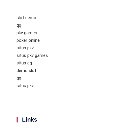
slot demo
qq
pkv games
poker online
situs pkv
situs pkv games
situs qq
demo slot
qq
situs pkv
Links