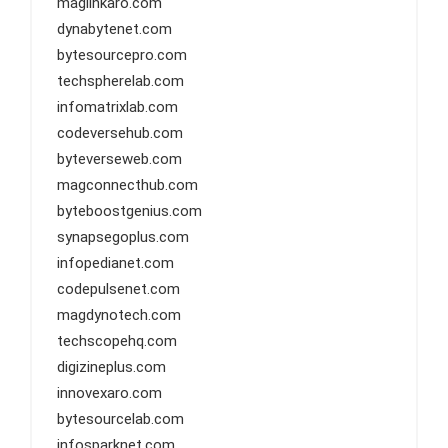
maglinkaro.com
dynabytenet.com
bytesourcepro.com
techspherelab.com
infomatrixlab.com
codeversehub.com
byteverseweb.com
magconnecthub.com
byteboostgenius.com
synapsegoplus.com
infopedianet.com
codepulsenet.com
magdynotech.com
techscopehq.com
digizineplus.com
innovexaro.com
bytesourcelab.com
infosparknet.com