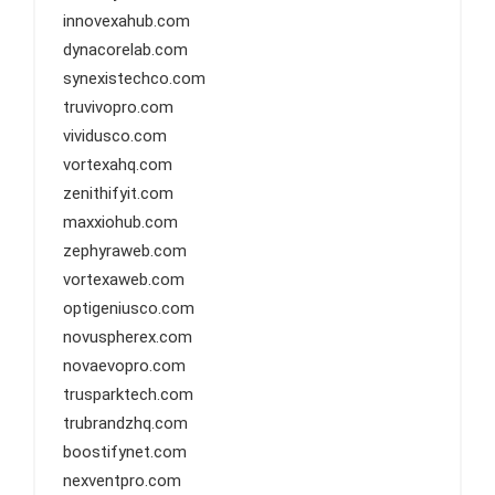
innovexahub.com
dynacorelab.com
synexistechco.com
truvivopro.com
vividusco.com
vortexahq.com
zenithifyit.com
maxxiohub.com
zephyraweb.com
vortexaweb.com
optigeniusco.com
novuspherex.com
novaevopro.com
trusparktech.com
trubrandzhq.com
boostifynet.com
nexventpro.com