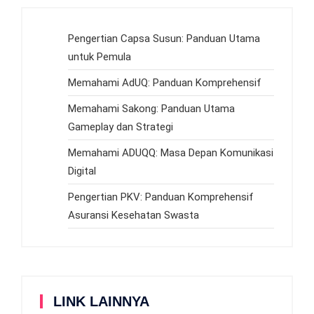
Pengertian Capsa Susun: Panduan Utama
untuk Pemula
Memahami AdUQ: Panduan Komprehensif
Memahami Sakong: Panduan Utama
Gameplay dan Strategi
Memahami ADUQQ: Masa Depan Komunikasi
Digital
Pengertian PKV: Panduan Komprehensif
Asuransi Kesehatan Swasta
LINK LAINNYA