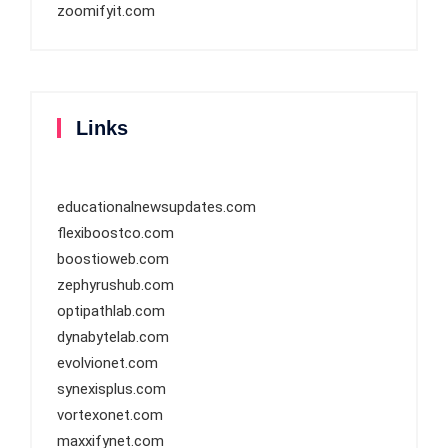
zoomifyit.com
Links
educationalnewsupdates.com
flexiboostco.com
boostioweb.com
zephyrushub.com
optipathlab.com
dynabytelab.com
evolvionet.com
synexisplus.com
vortexonet.com
maxxifynet.com