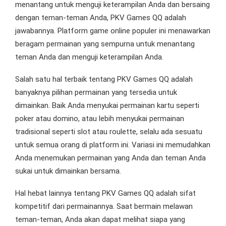
menantang untuk menguji keterampilan Anda dan bersaing
dengan teman-teman Anda, PKV Games QQ adalah
jawabannya. Platform game online populer ini menawarkan
beragam permainan yang sempurna untuk menantang
teman Anda dan menguji keterampilan Anda.
Salah satu hal terbaik tentang PKV Games QQ adalah
banyaknya pilihan permainan yang tersedia untuk
dimainkan. Baik Anda menyukai permainan kartu seperti
poker atau domino, atau lebih menyukai permainan
tradisional seperti slot atau roulette, selalu ada sesuatu
untuk semua orang di platform ini. Variasi ini memudahkan
Anda menemukan permainan yang Anda dan teman Anda
sukai untuk dimainkan bersama.
Hal hebat lainnya tentang PKV Games QQ adalah sifat
kompetitif dari permainannya. Saat bermain melawan
teman-teman, Anda akan dapat melihat siapa yang