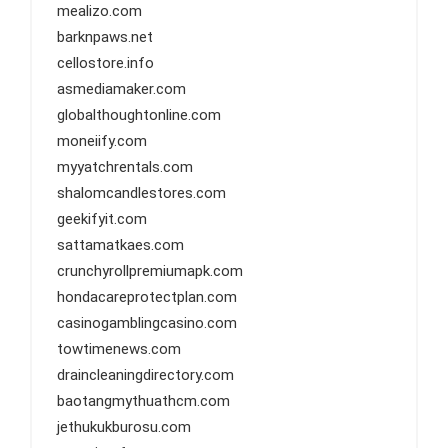
mealizo.com
barknpaws.net
cellostore.info
asmediamaker.com
globalthoughtonline.com
moneiify.com
myyatchrentals.com
shalomcandlestores.com
geekifyit.com
sattamatkaes.com
crunchyrollpremiumapk.com
hondacareprotectplan.com
casinogamblingcasino.com
towtimenews.com
draincleaningdirectory.com
baotangmythuathcm.com
jethukukburosu.com