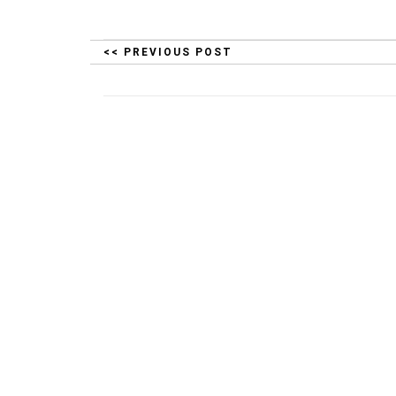
<< PREVIOUS POST