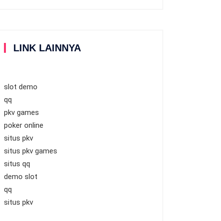
LINK LAINNYA
slot demo
qq
pkv games
poker online
situs pkv
situs pkv games
situs qq
demo slot
qq
situs pkv