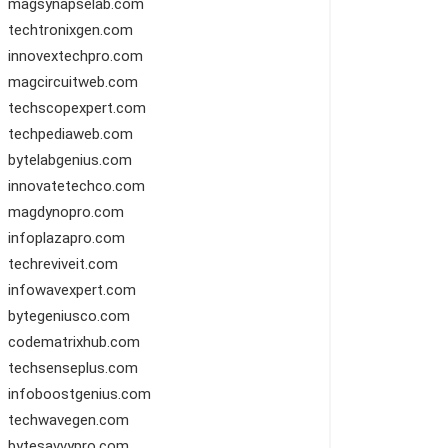
magsynapselab.com
techtronixgen.com
innovextechpro.com
magcircuitweb.com
techscopexpert.com
techpediaweb.com
bytelabgenius.com
innovatetechco.com
magdynopro.com
infoplazapro.com
techreviveit.com
infowavexpert.com
bytegeniusco.com
codematrixhub.com
techsenseplus.com
infoboostgenius.com
techwavegen.com
bytesavvypro.com