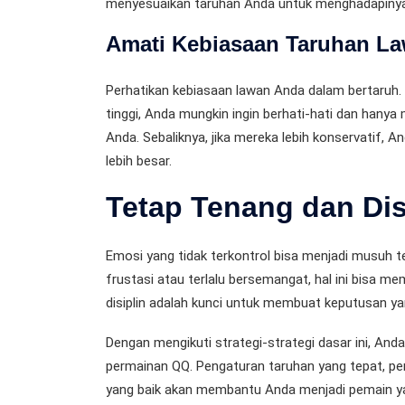
menyesuaikan taruhan Anda untuk menghadapinya
Amati Kebiasaan Taruhan L
Perhatikan kebiasaan lawan Anda dalam bertaruh. 
tinggi, Anda mungkin ingin berhati-hati dan hany
Anda. Sebaliknya, jika mereka lebih konservatif, 
lebih besar.
Tetap Tenang dan Dis
Emosi yang tidak terkontrol bisa menjadi musuh 
frustasi atau terlalu bersemangat, hal ini bisa 
disiplin adalah kunci untuk membuat keputusan yan
Dengan mengikuti strategi-strategi dasar ini, A
permainan QQ. Pengaturan taruhan yang tepat, p
yang baik akan membantu Anda menjadi pemain ya