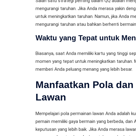
Salah satu strategi penting dalam QQ adalah men
mengurangi taruhan. Jika Anda merasa yakin dengan
untuk meningkatkan taruhan. Namun, jika Anda me
mengurangi taruhan atau bahkan berhenti bermai
Waktu yang Tepat untuk Men
Biasanya, saat Anda memiliki kartu yang tinggi sep
momen yang tepat untuk meningkatkan taruhan. Me
memberi Anda peluang menang yang lebih besar.
Manfaatkan Pola dan
Lawan
Mempelajari pola permainan lawan Anda adalah ku
pemain memiliki gaya bermain yang berbeda, dan
keputusan yang lebih baik. Jika Anda merasa lawan