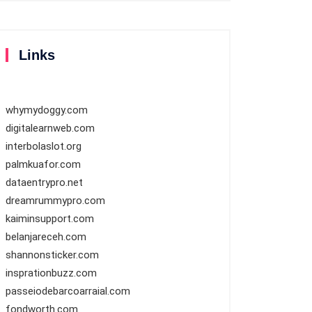
Links
whymydoggy.com
digitalearnweb.com
interbolaslot.org
palmkuafor.com
dataentrypro.net
dreamrummypro.com
kaiminsupport.com
belanjareceh.com
shannonsticker.com
insprationbuzz.com
passeiodebarcoarraial.com
fondworth.com