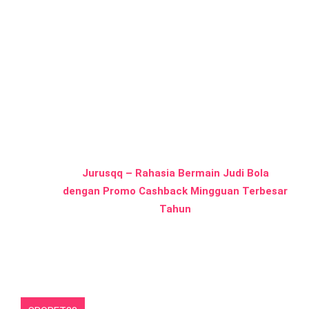
Mingguan
Terbesar
Tahun
Home
SBOBET88
Jurusqq – Rahasia Bermain Judi Bola
dengan Promo Cashback Mingguan Terbesar
Tahun