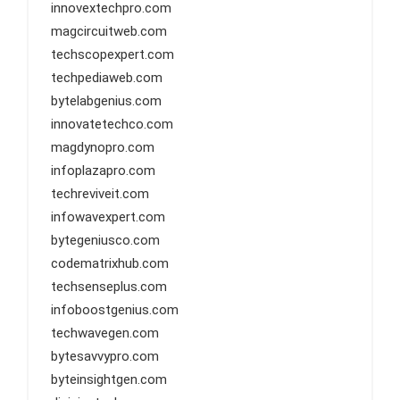
innovextechpro.com
magcircuitweb.com
techscopexpert.com
techpediaweb.com
bytelabgenius.com
innovatetechco.com
magdynopro.com
infoplazapro.com
techreviveit.com
infowavexpert.com
bytegeniusco.com
codematrixhub.com
techsenseplus.com
infoboostgenius.com
techwavegen.com
bytesavvypro.com
byteinsightgen.com