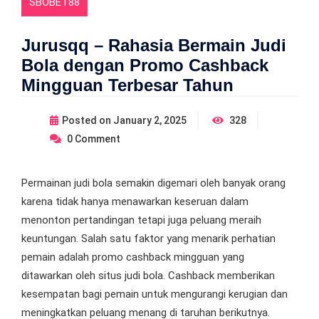
SBOBET88
Jurusqq – Rahasia Bermain Judi
Bola dengan Promo Cashback
Mingguan Terbesar Tahun
Posted on
January 2, 2025
328
0
Comment
Permainan judi bola semakin digemari oleh banyak orang
karena tidak hanya menawarkan keseruan dalam
menonton pertandingan tetapi juga peluang meraih
keuntungan. Salah satu faktor yang menarik perhatian
pemain adalah promo cashback mingguan yang
ditawarkan oleh situs judi bola. Cashback memberikan
kesempatan bagi pemain untuk mengurangi kerugian dan
meningkatkan peluang menang di taruhan berikutnya.