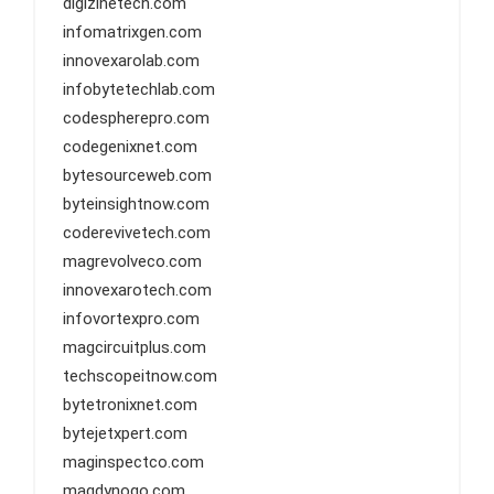
digizinetech.com
infomatrixgen.com
innovexarolab.com
infobytetechlab.com
codespherepro.com
codegenixnet.com
bytesourceweb.com
byteinsightnow.com
coderevivetech.com
magrevolveco.com
innovexarotech.com
infovortexpro.com
magcircuitplus.com
techscopeitnow.com
bytetronixnet.com
bytejetxpert.com
maginspectco.com
magdynogo.com