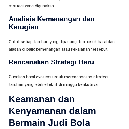
strategi yang digunakan.
Analisis Kemenangan dan
Kerugian
Catat setiap taruhan yang dipasang, termasuk hasil dan
alasan di balik kemenangan atau kekalahan tersebut.
Rencanakan Strategi Baru
Gunakan hasil evaluasi untuk merencanakan strategi
taruhan yang lebih efektif di minggu berikutnya.
Keamanan dan
Kenyamanan dalam
Bermain Judi Bola