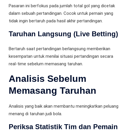
Pasaran ini berfokus pada jumlah total gol yang dicetak
dalam sebuah pertandingan. Cocok untuk pemain yang
tidak ingin bertaruh pada hasil akhir pertandingan.
Taruhan Langsung (Live Betting)
Bertaruh saat pertandingan berlangsung memberikan
kesempatan untuk menilai situasi pertandingan secara
real-time sebelum memasang taruhan.
Analisis Sebelum
Memasang Taruhan
Analisis yang baik akan membantu meningkatkan peluang
menang di taruhan judi bola.
Periksa Statistik Tim dan Pemain