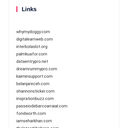
Links
whymydoggy.com
digitalearnweb.com
interbolaslot.org
palmkuafor.com
dataentrypro.net
dreamrummypro.com
kaiminsupport.com
belanjareceh.com
shannonsticker.com
insprationbuzz.com
passeiodebarcoarraial.com
fondworth.com
iamseharkhan.com