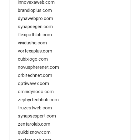
innovexaweb.com
brandioplus.com
dynawebpro.com
synapsegen.com
flexipathlab.com
vividushq.com
vortexaplus.com
cubixiogo.com
novuspherenet.com
orbitechnet.com
optiwavex.com
omnidynoco.com
zephyrtechhub.com
truzestweb.com
synapsexpert.com
zentarolab.com
quikbiznow.com