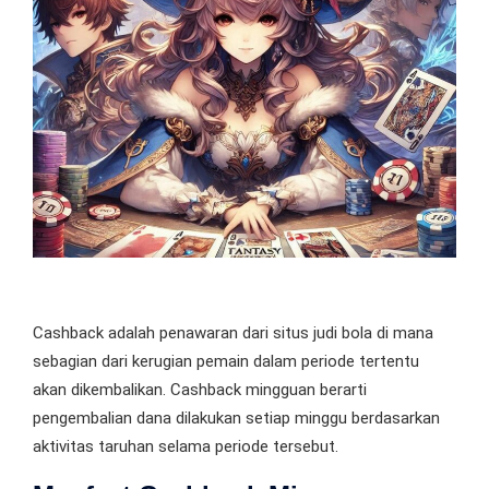
Cashback adalah penawaran dari situs judi bola di mana
sebagian dari kerugian pemain dalam periode tertentu
akan dikembalikan. Cashback mingguan berarti
pengembalian dana dilakukan setiap minggu berdasarkan
aktivitas taruhan selama periode tersebut.