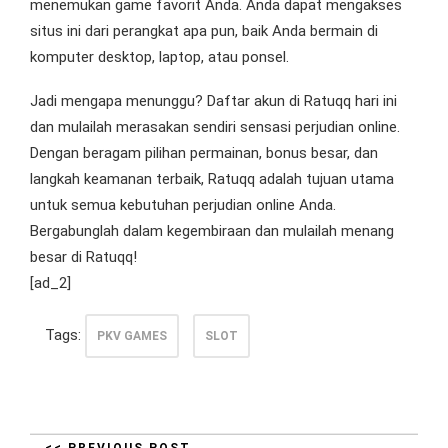
menemukan game favorit Anda. Anda dapat mengakses
situs ini dari perangkat apa pun, baik Anda bermain di
komputer desktop, laptop, atau ponsel.
Jadi mengapa menunggu? Daftar akun di Ratuqq hari ini
dan mulailah merasakan sendiri sensasi perjudian online.
Dengan beragam pilihan permainan, bonus besar, dan
langkah keamanan terbaik, Ratuqq adalah tujuan utama
untuk semua kebutuhan perjudian online Anda.
Bergabunglah dalam kegembiraan dan mulailah menang
besar di Ratuqq!
[ad_2]
Tags:
PKV GAMES
SLOT
<< PREVIOUS POST