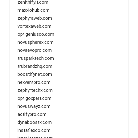
zenithifyit.com
maxxiohub.com
zephyraweb.com
vortexaweb.com
optigeniusco.com
novuspherex.com
novaevopro.com
trusparktech.com
trubrandzhq.com
boostifynet.com
nexventpro.com
zephyrtechx.com
optigoxpert.com
novuswayz.com
actifypro.com
dynaboostx.com
instaflexco.com