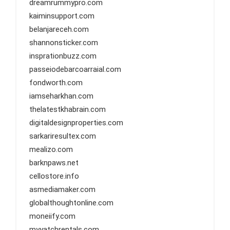
dreamrummypro.com
kaiminsupport.com
belanjareceh.com
shannonsticker.com
insprationbuzz.com
passeiodebarcoarraial.com
fondworth.com
iamseharkhan.com
thelatestkhabrain.com
digitaldesignproperties.com
sarkariresultex.com
mealizo.com
barknpaws.net
cellostore.info
asmediamaker.com
globalthoughtonline.com
moneiify.com
myyatchrentals.com