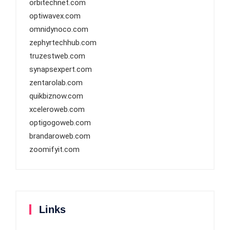
orbitechnet.com
optiwavex.com
omnidynoco.com
zephyrtechhub.com
truzestweb.com
synapsexpert.com
zentarolab.com
quikbiznow.com
xceleroweb.com
optigogoweb.com
brandaroweb.com
zoomifyit.com
Links