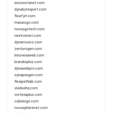
innovestanet.com
dynabytexpert.com
flexifyit.com
maxxiogo.com
novusgotech.com
nextronnet.com
dynamoxco.com
zenturogen.com
innovexaweb.com
brandioplus.com
dynawebpro.com
synapsegen.com
flexipathlab.com
vividushq.com
vortexaplus.com
cubixiogo.com
novuspherenet.com