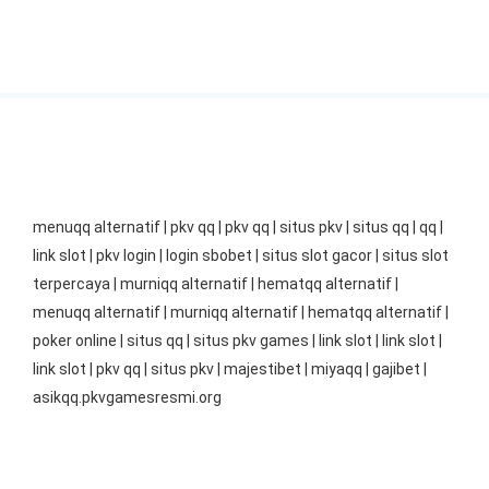
menuqq alternatif
|
pkv qq
|
pkv qq
|
situs pkv
|
situs qq
|
qq
|
link slot
|
pkv login
|
login sbobet
|
situs slot gacor
|
situs slot
terpercaya
|
murniqq alternatif
|
hematqq alternatif
|
menuqq alternatif
|
murniqq alternatif
|
hematqq alternatif
|
poker online
|
situs qq
|
situs pkv games
|
link slot
|
link slot
|
link slot
|
pkv qq
|
situs pkv
|
majestibet
|
miyaqq
|
gajibet
|
asikqq.pkvgamesresmi.org