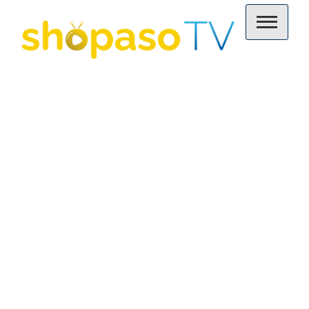
Skip
to
content
Situs Poker Online
Bergabunglah di situs poker online terpopuler dengan
Ratuqq:
pengguna terbanyak. Mainkan poker dengan komunitas besar
Terpopuler dengan
dan nikmati berbagai event menarik.
Tujuan
Pengguna Terbanyak
Utama Anda
untuk
Kegembiraan
Judi Online