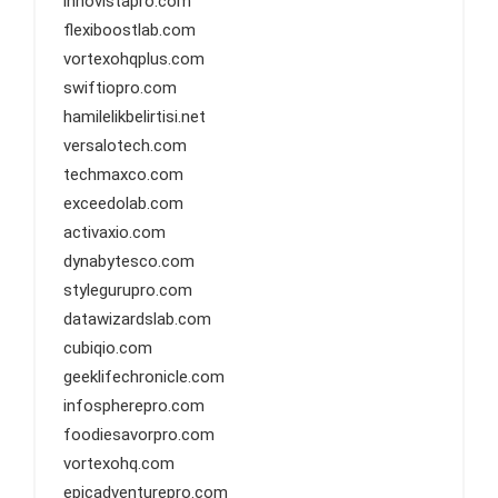
innovistapro.com
flexiboostlab.com
vortexohqplus.com
swiftiopro.com
hamilelikbelirtisi.net
versalotech.com
techmaxco.com
exceedolab.com
activaxio.com
dynabytesco.com
stylegurupro.com
datawizardslab.com
cubiqio.com
geeklifechronicle.com
infospherepro.com
foodiesavorpro.com
vortexohq.com
epicadventurepro.com