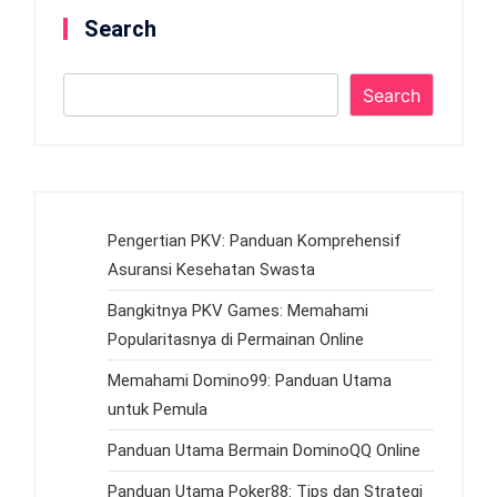
Search
Search
Pengertian PKV: Panduan Komprehensif
Asuransi Kesehatan Swasta
Bangkitnya PKV Games: Memahami
Popularitasnya di Permainan Online
Memahami Domino99: Panduan Utama
untuk Pemula
Panduan Utama Bermain DominoQQ Online
Panduan Utama Poker88: Tips dan Strategi