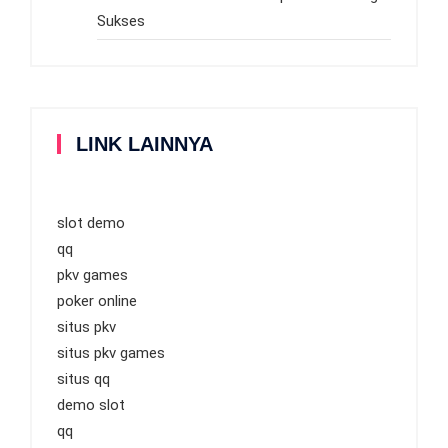
Sukses
LINK LAINNYA
slot demo
qq
pkv games
poker online
situs pkv
situs pkv games
situs qq
demo slot
qq