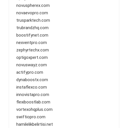
novuspherex.com
novaevopro.com
trusparktech.com
trubrandzhq.com
boostifynet.com
nexventpro.com
zephyrtechx.com
optigoxpert.com
novuswayz.com
actifypro.com
dynaboostx.com
instaflexco.com
innovistapro.com
flexiboostlab.com
vortexohqplus.com
swiftiopro.com
hamilelikbelirtisi.net