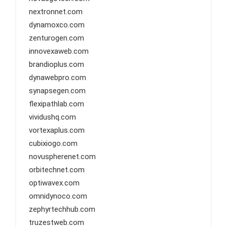
nextronnet.com
dynamoxco.com
zenturogen.com
innovexaweb.com
brandioplus.com
dynawebpro.com
synapsegen.com
flexipathlab.com
vividushq.com
vortexaplus.com
cubixiogo.com
novuspherenet.com
orbitechnet.com
optiwavex.com
omnidynoco.com
zephyrtechhub.com
truzestweb.com