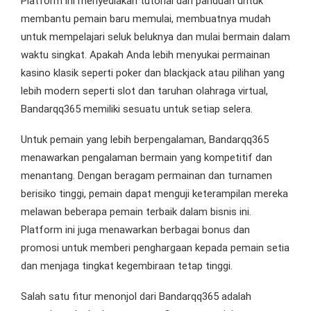
Platform ini menyediakan tutorial dan panduan untuk
membantu pemain baru memulai, membuatnya mudah
untuk mempelajari seluk beluknya dan mulai bermain dalam
waktu singkat. Apakah Anda lebih menyukai permainan
kasino klasik seperti poker dan blackjack atau pilihan yang
lebih modern seperti slot dan taruhan olahraga virtual,
Bandarqq365 memiliki sesuatu untuk setiap selera.
Untuk pemain yang lebih berpengalaman, Bandarqq365
menawarkan pengalaman bermain yang kompetitif dan
menantang. Dengan beragam permainan dan turnamen
berisiko tinggi, pemain dapat menguji keterampilan mereka
melawan beberapa pemain terbaik dalam bisnis ini.
Platform ini juga menawarkan berbagai bonus dan
promosi untuk memberi penghargaan kepada pemain setia
dan menjaga tingkat kegembiraan tetap tinggi.
Salah satu fitur menonjol dari Bandarqq365 adalah