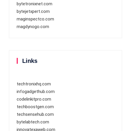
bytetronixnet.com
bytejetxpert.com
maginspectco.com
magdynogo.com
Links
techtronixhq.com
infogadgethub.com
codelinkitpro.com
techboostgen.com
techsensehub.com
bytelabtech.com
innovatexaweb.com