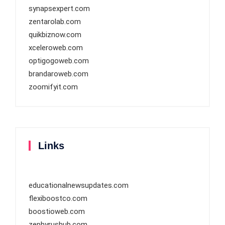
synapsexpert.com
zentarolab.com
quikbiznow.com
xceleroweb.com
optigogoweb.com
brandaroweb.com
zoomifyit.com
Links
educationalnewsupdates.com
flexiboostco.com
boostioweb.com
zephyrushub.com