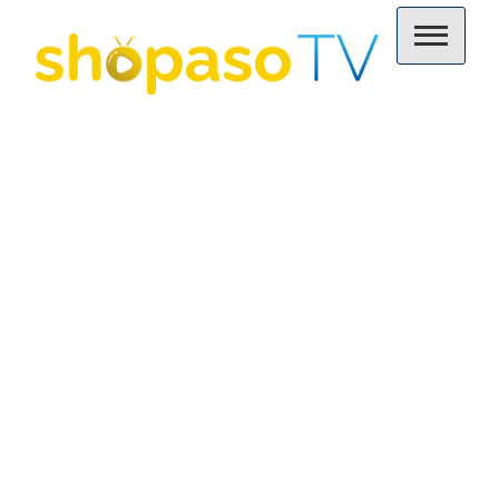
Skip
to
content
Situs Poker Online
Bergabunglah di situs poker online terpopuler dengan
Dari Pemula
pengguna terbanyak. Mainkan poker dengan komunitas besar
Terpopuler dengan
dan nikmati berbagai event menarik.
hingga
Pengguna Terbanyak
Profesional:
Bandarqq365
Menawarkan
Sesuatu