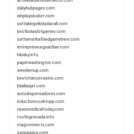
activedesenvolvimento.com
dailyhubpages.com
idnplaysbobet.com
sattakingvikidadacall.com
bestbolaslotgames.com
sattamatkafixedgamehere.com
entrepreneurguardian.com
hibaby.info
paperwashington.com
weedemup.com
bestchancecasino.com
bilalliaqat.com
autodispensadores.com
inductioncooktopp.com
newsmedicaltoday.com
roofingnevada.info
magconnectx.com
synexispro.com