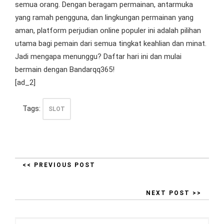
semua orang. Dengan beragam permainan, antarmuka
yang ramah pengguna, dan lingkungan permainan yang
aman, platform perjudian online populer ini adalah pilihan
utama bagi pemain dari semua tingkat keahlian dan minat.
Jadi mengapa menunggu? Daftar hari ini dan mulai
bermain dengan Bandarqq365!
[ad_2]
Tags:
SLOT
<< PREVIOUS POST
NEXT POST >>