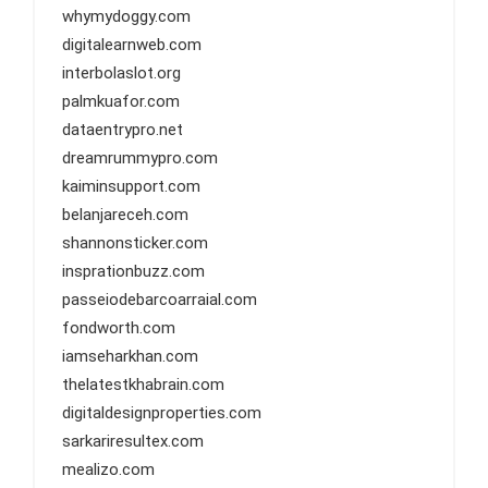
whymydoggy.com
digitalearnweb.com
interbolaslot.org
palmkuafor.com
dataentrypro.net
dreamrummypro.com
kaiminsupport.com
belanjareceh.com
shannonsticker.com
insprationbuzz.com
passeiodebarcoarraial.com
fondworth.com
iamseharkhan.com
thelatestkhabrain.com
digitaldesignproperties.com
sarkariresultex.com
mealizo.com