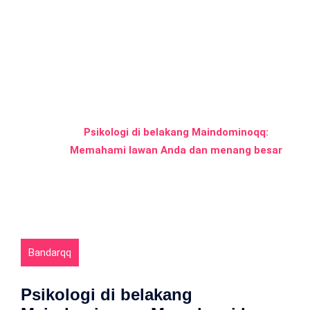
dan menang
besar
Home
Bandarqq
Psikologi di belakang Maindominoqq:
Memahami lawan Anda dan menang besar
Bandarqq
Psikologi di belakang