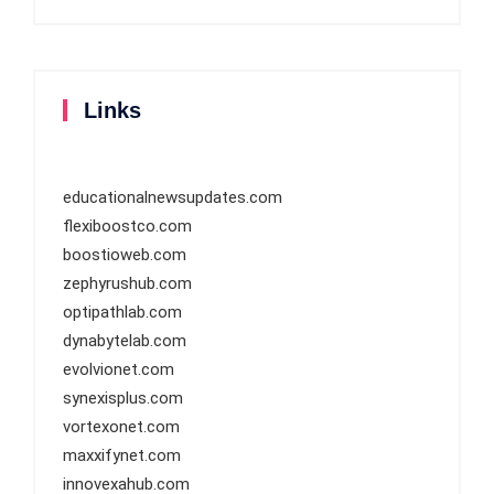
Links
educationalnewsupdates.com
flexiboostco.com
boostioweb.com
zephyrushub.com
optipathlab.com
dynabytelab.com
evolvionet.com
synexisplus.com
vortexonet.com
maxxifynet.com
innovexahub.com