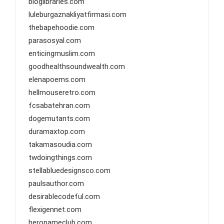
bloglibraries.com
luleburgaznakliyatfirmasi.com
thebapehoodie.com
parasosyal.com
enticingmuslim.com
goodhealthsoundwealth.com
elenapoems.com
hellmouseretro.com
fcsabatehran.com
dogemutants.com
duramaxtop.com
takamasoudia.com
twdoingthings.com
stellabluedesignsco.com
paulsauthor.com
desirablecodeful.com
flexigennet.com
heronameclub.com