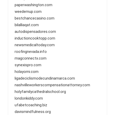
paperwashington.com
weedemup.com
bestchancecasino.com
bilalliaqat.com
autodispensadores.com
inductioncooktopp.com
newsmedicaltoday.com
roofingnevada.info
magconnectx.com
synexispro.com
holayomi.com
ligadeciclismodecundinamarca.com
nashvilleworkerscompensationattorney.com
holyfamilycathedralschool.org
londonkiddy.com
ufabetcoaching.biz
davismindfulness.org