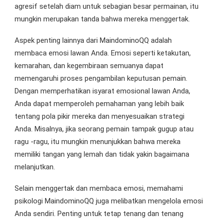
agresif setelah diam untuk sebagian besar permainan, itu
mungkin merupakan tanda bahwa mereka menggertak.
Aspek penting lainnya dari MaindominoQQ adalah
membaca emosi lawan Anda. Emosi seperti ketakutan,
kemarahan, dan kegembiraan semuanya dapat
memengaruhi proses pengambilan keputusan pemain.
Dengan memperhatikan isyarat emosional lawan Anda,
Anda dapat memperoleh pemahaman yang lebih baik
tentang pola pikir mereka dan menyesuaikan strategi
Anda. Misalnya, jika seorang pemain tampak gugup atau
ragu -ragu, itu mungkin menunjukkan bahwa mereka
memiliki tangan yang lemah dan tidak yakin bagaimana
melanjutkan.
Selain menggertak dan membaca emosi, memahami
psikologi MaindominoQQ juga melibatkan mengelola emosi
Anda sendiri. Penting untuk tetap tenang dan tenang