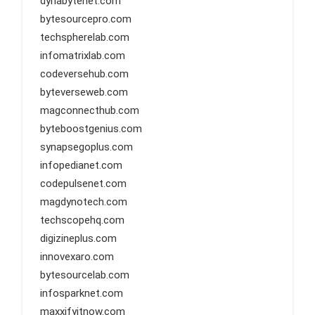
dynabytenet.com
bytesourcepro.com
techspherelab.com
infomatrixlab.com
codeversehub.com
byteverseweb.com
magconnecthub.com
byteboostgenius.com
synapsegoplus.com
infopedianet.com
codepulsenet.com
magdynotech.com
techscopehq.com
digizineplus.com
innovexaro.com
bytesourcelab.com
infosparknet.com
maxxifyitnow.com