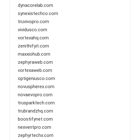
dynacorelab.com
synexistechco.com
truvivopro.com
vividusco.com
vortexahq.com
zenithifyit.com
maxxiohub.com
zephyraweb.com
vortexaweb.com
optigeniusco.com
novuspherex.com
novaevopro.com
trusparktech.com
trubrandzhq.com
boostifynet.com
nexventpro.com
zephyrtechx.com