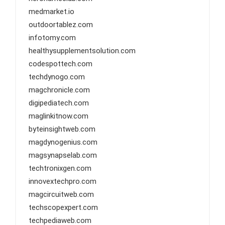
medmarket.io
outdoortablez.com
infotomy.com
healthysupplementsolution.com
codespottech.com
techdynogo.com
magchronicle.com
digipediatech.com
maglinkitnow.com
byteinsightweb.com
magdynogenius.com
magsynapselab.com
techtronixgen.com
innovextechpro.com
magcircuitweb.com
techscopexpert.com
techpediaweb.com