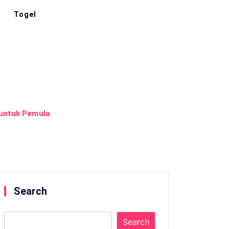
Togel
domino99:
mula
 untuk Pemula
Search
Search