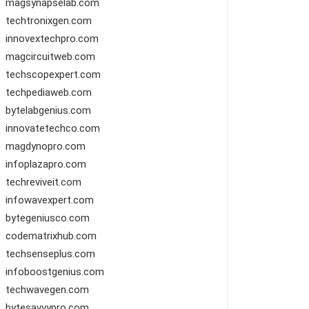
magsynapselab.com
techtronixgen.com
innovextechpro.com
magcircuitweb.com
techscopexpert.com
techpediaweb.com
bytelabgenius.com
innovatetechco.com
magdynopro.com
infoplazapro.com
techreviveit.com
infowavexpert.com
bytegeniusco.com
codematrixhub.com
techsenseplus.com
infoboostgenius.com
techwavegen.com
bytesavvypro.com