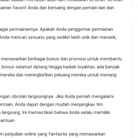
nan favorit Anda dan bersaing dengan pemain lain dari
rbagai permainannya. Apakah Anda penggemar permainan
 Anda mencari sesuatu yang sedikit lebih unik dan menarik,
ga menawarkan berbagai bonus dan promosi untuk membantu
onus selamat datang hingga hadiah loyalitas, ada banyak
l mereka dan meningkatkan peluang mereka untuk menang
kungan obrolan langsungnya. Jika Anda pernah mengalami
bermain, Anda dapat dengan mudah menjangkau tim
n langsung. Ini memastikan bahwa Anda selalu memiliki
bantuan.
m perjudian online yang fantastis yang menawarkan