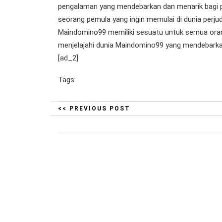
pengalaman yang mendebarkan dan menarik bagi p
seorang pemula yang ingin memulai di dunia perju
Maindomino99 memiliki sesuatu untuk semua oran
menjelajahi dunia Maindomino99 yang mendebarka
[ad_2]
Tags:
<< PREVIOUS POST