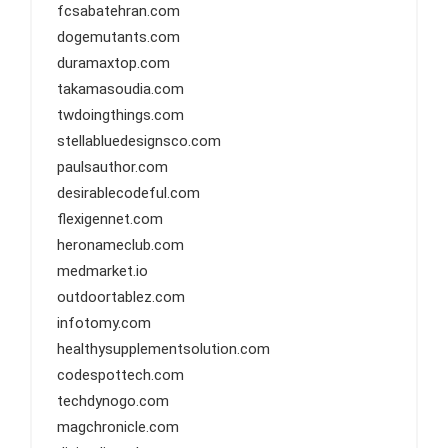
fcsabatehran.com
dogemutants.com
duramaxtop.com
takamasoudia.com
twdoingthings.com
stellabluedesignsco.com
paulsauthor.com
desirablecodeful.com
flexigennet.com
heronameclub.com
medmarket.io
outdoortablez.com
infotomy.com
healthysupplementsolution.com
codespottech.com
techdynogo.com
magchronicle.com