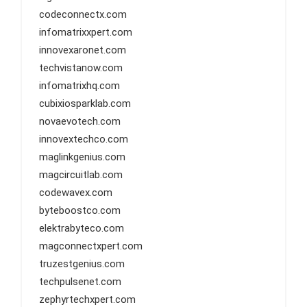
codeconnectx.com
infomatrixxpert.com
innovexaronet.com
techvistanow.com
infomatrixhq.com
cubixiosparklab.com
novaevotech.com
innovextechco.com
maglinkgenius.com
magcircuitlab.com
codewavex.com
byteboostco.com
elektrabyteco.com
magconnectxpert.com
truzestgenius.com
techpulsenet.com
zephyrtechxpert.com