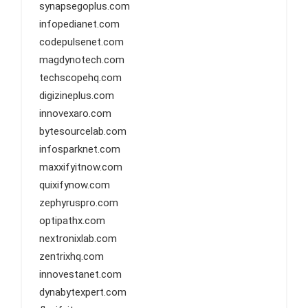
synapsegoplus.com
infopedianet.com
codepulsenet.com
magdynotech.com
techscopehq.com
digizineplus.com
innovexaro.com
bytesourcelab.com
infosparknet.com
maxxifyitnow.com
quixifynow.com
zephyruspro.com
optipathx.com
nextronixlab.com
zentrixhq.com
innovestanet.com
dynabytexpert.com