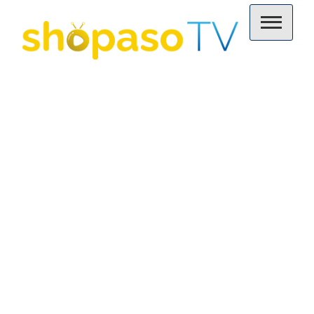
Skip
to
content
Situs Poker Online
Bergabunglah di situs poker online terpopuler dengan
Oriqq2:
pengguna terbanyak. Mainkan poker dengan komunitas besar
Terpopuler dengan
dan nikmati berbagai event menarik.
Perangkat
Pengguna Terbanyak
Rumah
Pintar
Generasi
Berikutnya