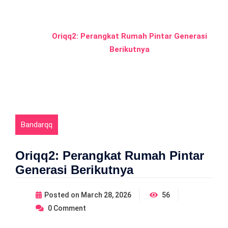
Home
Bandarqq
Oriqq2: Perangkat Rumah Pintar Generasi
Berikutnya
Bandarqq
Oriqq2: Perangkat Rumah Pintar
Generasi Berikutnya
Posted on
March 28, 2026
56
0
Comment