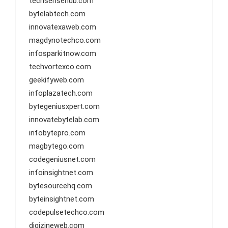
techsensehub.com
bytelabtech.com
innovatexaweb.com
magdynotechco.com
infosparkitnow.com
techvortexco.com
geekifyweb.com
infoplazatech.com
bytegeniusxpert.com
innovatebytelab.com
infobytepro.com
magbytego.com
codegeniusnet.com
infoinsightnet.com
bytesourcehq.com
byteinsightnet.com
codepulsetechco.com
digizineweb.com