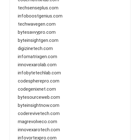
techsenseplus.com
infoboostgenius.com
techwavegen.com
bytesavvypro.com
byteinsightgen.com
digizinetech.com
infomatrixgen.com
innovexarolab.com
infobytetechlab.com
codespherepro.com
codegenixnet.com
bytesourceweb.com
byteinsightnow.com
coderevivetech.com
magrevolveco.com
innovexarotech.com
infovortexpro.com