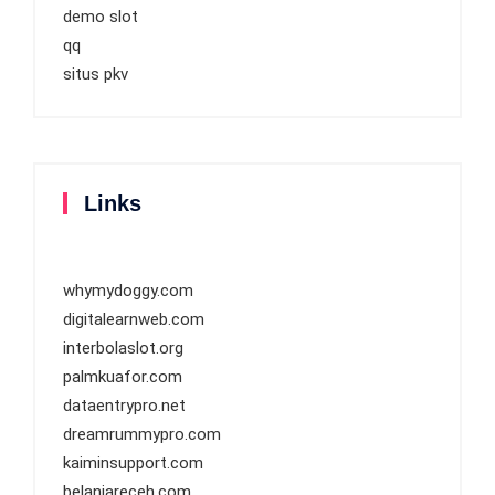
demo slot
qq
situs pkv
Links
whymydoggy.com
digitalearnweb.com
interbolaslot.org
palmkuafor.com
dataentrypro.net
dreamrummypro.com
kaiminsupport.com
belanjareceh.com