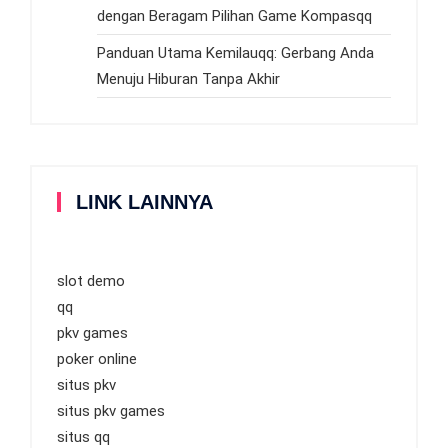
dengan Beragam Pilihan Game Kompasqq
Panduan Utama Kemilauqq: Gerbang Anda
Menuju Hiburan Tanpa Akhir
LINK LAINNYA
slot demo
qq
pkv games
poker online
situs pkv
situs pkv games
situs qq