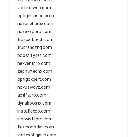
vortexaweb.com
optigeniusco.com
novuspherex.com
novaevopro.com
trusparktech.com
trubrandzhq.com
boostifynet.com
nexventpro.com
zephyrtechx.com
optigoxpert.com
novuswayz.com
actifypro.com
dynaboostx.com
instaflexco.com
innovistapro.com
flexiboostlab.com
vortexohqplus.com