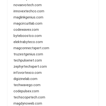
novaevotech.com
innovextechco.com
maglinkgenius.com
magcircuitlab.com
codewavex.com
byteboostco.com
elektrabyteco.com
magconnectxpert.com
truzestgenius.com
techpulsenet.com
zephyrtechxpert.com
infovortexco.com
digizinelab.com
techwavego.com
codepulsex.com
techscopetech.com
magdynoweb.com