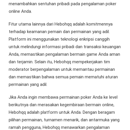
menambahkan sentuhan pribadi pada pengalaman poker
online Anda.
Fitur utama lainnya dari Hebohqq adalah komitmennya
terhadap keamanan pemain dan permainan yang adil.
Platform ini menggunakan teknologi enkripsi canggih
untuk melindungi informasi pribadi dan transaksi keuangan
Anda, memastikan pengalaman bermain game Anda aman
dan terjamin. Selain itu, Hebohqq mempekerjakan tim
moderator berpengalaman untuk memantau permainan
dan memastikan bahwa semua pemain mematuhi aturan
permainan yang adil.
Jika Anda ingin membawa permainan poker Anda ke level
berikutnya dan merasakan kegembiraan bermain online,
Hebohqq adalah platform untuk Anda. Dengan beragam
pilihan permainan, turnamen menarik, dan antarmuka yang
ramah pengguna, Hebohqq menawarkan pengalaman