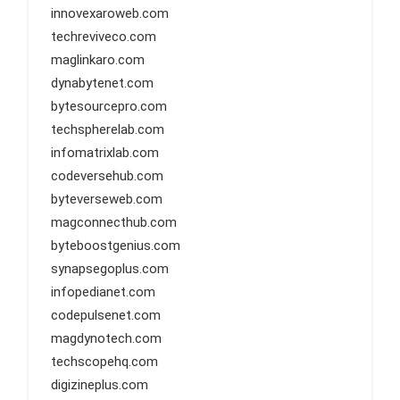
innovexaroweb.com
techreviveco.com
maglinkaro.com
dynabytenet.com
bytesourcepro.com
techspherelab.com
infomatrixlab.com
codeversehub.com
byteverseweb.com
magconnecthub.com
byteboostgenius.com
synapsegoplus.com
infopedianet.com
codepulsenet.com
magdynotech.com
techscopehq.com
digizineplus.com