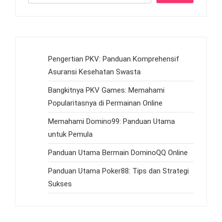
Pengertian PKV: Panduan Komprehensif
Asuransi Kesehatan Swasta
Bangkitnya PKV Games: Memahami
Popularitasnya di Permainan Online
Memahami Domino99: Panduan Utama
untuk Pemula
Panduan Utama Bermain DominoQQ Online
Panduan Utama Poker88: Tips dan Strategi
Sukses