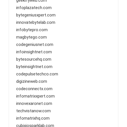
geekifyweb.com
infoplazatech.com
bytegeniusxpert.com
innovatebytelab.com
infobytepro.com
magbytego.com
codegeniusnet.com
infoinsightnet.com
bytesourcehq.com
byteinsightnet.com
codepulsetechco.com
digizineweb.com
codeconnectx.com
infomatrixxpert.com
innovexaronet.com
techvistanow.com
infomatrixhq.com
cubixiosparklab.com