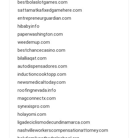
bestbolaslotgames.com
sattamatkafixedgamehere.com
entrepreneurguardian.com
hibaby.info
paperwashington.com
weedemup.com
bestchancecasino.com
bilalliaqat.com
autodispensadores.com
inductioncooktopp.com
newsmedicaltoday.com
roofingnevada.info
magconnectx.com
synexispro.com
holayomi.com
ligadeciclismodecundinamarca.com
nashvilleworkerscompensationattorney.com