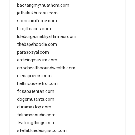
baotangmythuathcm.com
jethukukburosu.com
somniumforge.com
bloglibraries.com
luleburgaznakliyatfirmasi.com
thebapehoodie.com
parasosyal.com
enticingmuslim.com
goodhealthsoundwealth.com
elenapoems.com
hellmouseretro.com
fcsabatehran.com
dogemutants.com
duramaxtop.com
takamasoudia.com
twdoingthings.com
stellabluedesignsco.com