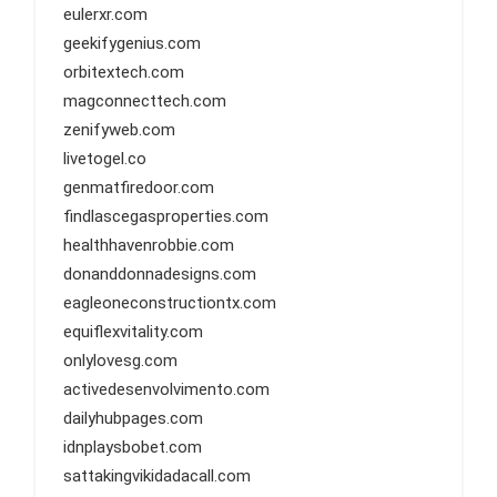
eulerxr.com
geekifygenius.com
orbitextech.com
magconnecttech.com
zenifyweb.com
livetogel.co
genmatfiredoor.com
findlascegasproperties.com
healthhavenrobbie.com
donanddonnadesigns.com
eagleoneconstructiontx.com
equiflexvitality.com
onlylovesg.com
activedesenvolvimento.com
dailyhubpages.com
idnplaysbobet.com
sattakingvikidadacall.com