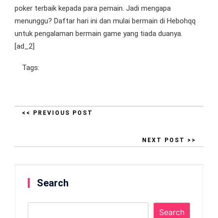
poker terbaik kepada para pemain. Jadi mengapa
menunggu? Daftar hari ini dan mulai bermain di Hebohqq
untuk pengalaman bermain game yang tiada duanya.
[ad_2]
Tags:
<< PREVIOUS POST
NEXT POST >>
Search
Search