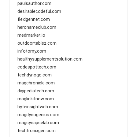
paulsauthor.com
desirablecodeful.com
flexigennet.com
heronameclub.com
medmarket.io
outdoortablez.com
infotomy.com
healthysupplementsolution.com
codespottech.com
techdynogo.com
magchronicle.com
digipediatech.com
maglinkitnow.com
byteinsightweb.com
magdynogenius.com
magsynapselab.com
techtronixgen.com