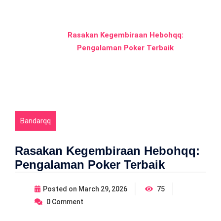
Home
Bandarqq
Rasakan Kegembiraan Hebohqq:
Pengalaman Poker Terbaik
Bandarqq
Rasakan Kegembiraan Hebohqq:
Pengalaman Poker Terbaik
Posted on
March 29, 2026
75
0
Comment