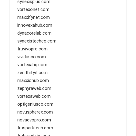
synexisplus.com
vortexonet.com
maxxifynet.com
innovexahub.com
dynacorelab.com
synexistechco.com
truvivopro.com
vividusco.com
vortexahq.com
zenithifyit.com
maxxiohub.com
zephyraweb.com
vortexaweb.com
optigeniusco.com
novuspherex.com
novaevopro.com
trusparktech.com
trubrandzhq.com