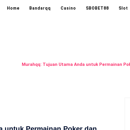
Home
Bandarqq
Casino
SBOBET88
Slot
Tujuan Utama 
 Poker dan Kas
ndarqq
Murahqq: Tujuan Utama Anda untuk Permainan Pok
a untuk Permainan Poker dan