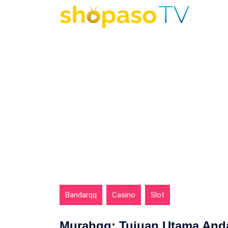
Skip
to
content
Situs Poker Online
Bergabunglah di situs poker online
Murahqq: 
terpopuler dengan pengguna terbanyak.
Terpopuler dengan
Mainkan poker dengan komunitas besar
Permainan
Pengguna
dan nikmati berbagai event menarik.
Terbanyak
Home
Ba
Bandarqq
Casino
Slot
Murahqq: Tujuan Utama And