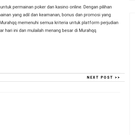
untuk permainan poker dan kasino online. Dengan pilihan
ainan yang adil dan keamanan, bonus dan promosi yang
Murahqq memenuhi semua kriteria untuk platform perjudian
 hari ini dan mulailah menang besar di Murahqq.
NEXT POST >>