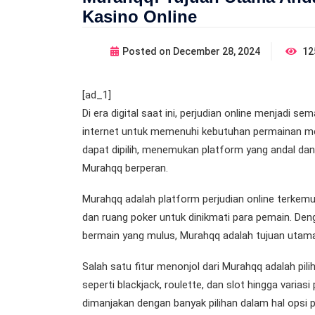
Kasino Online
Posted on
December 28, 2024
12
[ad_1]
Di era digital saat ini, perjudian online menjadi 
internet untuk memenuhi kebutuhan permainan me
dapat dipilih, menemukan platform yang andal dan t
Murahqq berperan.
Murahqq adalah platform perjudian online terke
dan ruang poker untuk dinikmati para pemain. D
bermain yang mulus, Murahqq adalah tujuan utama
Salah satu fitur menonjol dari Murahqq adalah pili
seperti blackjack, roulette, dan slot hingga vari
dimanjakan dengan banyak pilihan dalam hal opsi