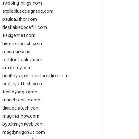
twdoingthings.com
stellabluedesignsco.com
paulsauthor.com
desirablecodeful.com
flexigennet.com
heronameclub.com
medmarket.io
outdoortablez.com
infotomy.com
healthysupplementsolution.com
codespottech.com
techdynogo.com
magchronicle.com
digipediatech.com
maglinkitnow.com
byteinsightweb.com
magdynogenius.com