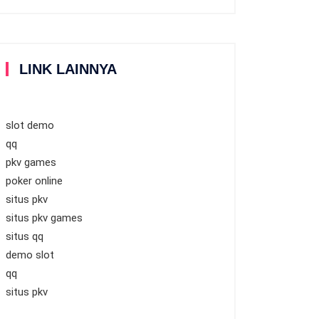
LINK LAINNYA
slot demo
qq
pkv games
poker online
situs pkv
situs pkv games
situs qq
demo slot
qq
situs pkv