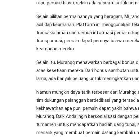
atau pemain biasa, selalu ada sesuatu untuk sem
Selain pilihan permainannya yang beragam, Mura
adil dan keamanan. Platform ini menggunakan tek
transaksi aman dan semua informasi pemain dijag
transparansi, pemain dapat percaya bahwa mere
keamanan mereka.
Selain itu, Murahqq menawarkan berbagai bonus
atas kesetiaan mereka. Dari bonus sambutan untu
lama, ada banyak peluang untuk meningkatkan u
Namun mungkin daya tarik terbesar dari Murahqq 
tim dukungan pelanggan berdedikasi yang tersed
kekhawatiran apa pun, pemain dapat yakin bahwa 
Murahqq. Baik Anda ingin bersosialisasi dengan pe
turnamen untuk mendapatkan hadiah uang tunai,
menarik yang membuat pemain datang kembali un