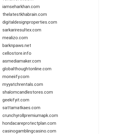
iamseharkhan.com
thelatestkhabrain.com
digitaldesignproperties.com
sarkariresultex.com
mealizo.com
barknpaws.net
cellostore.info
asmediamaker.com
globalthoughtonline.com
moneiify.com
myyatchrentals.com
shalomcandlestores.com
geekifyit.com
sattamatkaes.com
crunchyrollpremiumapk.com
hondacareprotectplan.com
casinogamblingcasino.com