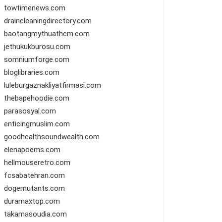
towtimenews.com
draincleaningdirectory.com
baotangmythuathcm.com
jethukukburosu.com
somniumforge.com
bloglibraries.com
luleburgaznakliyatfirmasi.com
thebapehoodie.com
parasosyal.com
enticingmuslim.com
goodhealthsoundwealth.com
elenapoems.com
hellmouseretro.com
fcsabatehran.com
dogemutants.com
duramaxtop.com
takamasoudia.com