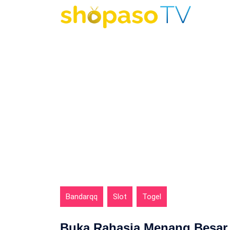
Skip
to
content
Situs Poker Online
Bergabunglah di situs poker online
Buka R
terpopuler dengan pengguna terbanyak.
Terpopuler dengan
Mainkan poker dengan komunitas besar
Pengguna
dan nikmati berbagai event menarik.
Terbanyak
Bandarqq
Slot
Togel
Buka Rahasia Menang Besar