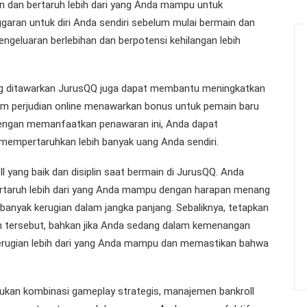
n dan bertaruh lebih dari yang Anda mampu untuk
nggaran untuk diri Anda sendiri sebelum mulai bermain dan
ngeluaran berlebihan dan berpotensi kehilangan lebih
ng ditawarkan JurusQQ juga dapat membantu meningkatkan
rm perjudian online menawarkan bonus untuk pemain baru
Dengan memanfaatkan penawaran ini, Anda dapat
empertaruhkan lebih banyak uang Anda sendiri.
l yang baik dan disiplin saat bermain di JurusQQ. Anda
ertaruh lebih dari yang Anda mampu dengan harapan menang
h banyak kerugian dalam jangka panjang. Sebaliknya, tetapkan
an tersebut, bahkan jika Anda sedang dalam kemenangan
erugian lebih dari yang Anda mampu dan memastikan bahwa
kan kombinasi gameplay strategis, manajemen bankroll