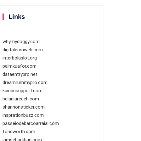
Links
whymydoggy.com
digitalearnweb.com
interbolaslot.org
palmkuafor.com
dataentrypro.net
dreamrummypro.com
kaiminsupport.com
belanjareceh.com
shannonsticker.com
insprationbuzz.com
passeiodebarcoarraial.com
fondworth.com
iamseharkhan.com