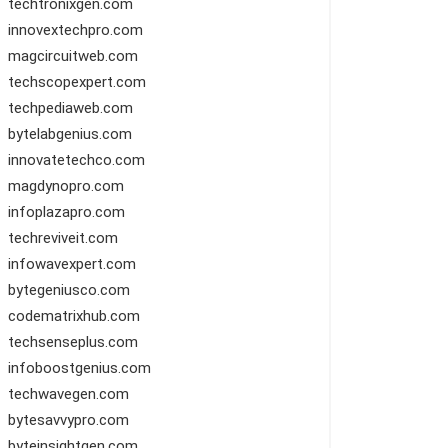
techtronixgen.com
innovextechpro.com
magcircuitweb.com
techscopexpert.com
techpediaweb.com
bytelabgenius.com
innovatetechco.com
magdynopro.com
infoplazapro.com
techreviveit.com
infowavexpert.com
bytegeniusco.com
codematrixhub.com
techsenseplus.com
infoboostgenius.com
techwavegen.com
bytesavvypro.com
byteinsightgen.com