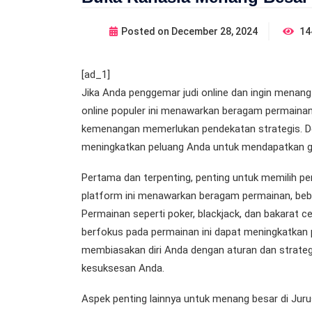
Posted on
December 28, 2024
14
[ad_1]
Jika Anda penggemar judi online dan ingin menang
online populer ini menawarkan beragam permain
kemenangan memerlukan pendekatan strategis. De
meningkatkan peluang Anda untuk mendapatkan ga
Pertama dan terpenting, penting untuk memilih p
platform ini menawarkan beragam permainan, bebe
Permainan seperti poker, blackjack, dan bakarat ce
berfokus pada permainan ini dapat meningkatkan p
membiasakan diri Anda dengan aturan dan strate
kesuksesan Anda.
Aspek penting lainnya untuk menang besar di Jur