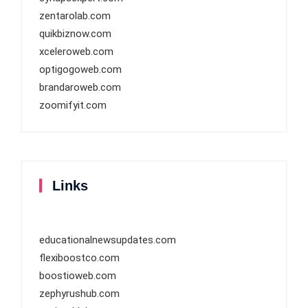
zentarolab.com
quikbiznow.com
xceleroweb.com
optigogoweb.com
brandaroweb.com
zoomifyit.com
Links
educationalnewsupdates.com
flexiboostco.com
boostioweb.com
zephyrushub.com