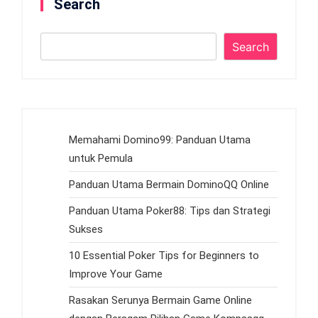
Search
Search
Memahami Domino99: Panduan Utama
untuk Pemula
Panduan Utama Bermain DominoQQ Online
Panduan Utama Poker88: Tips dan Strategi
Sukses
10 Essential Poker Tips for Beginners to
Improve Your Game
Rasakan Serunya Bermain Game Online