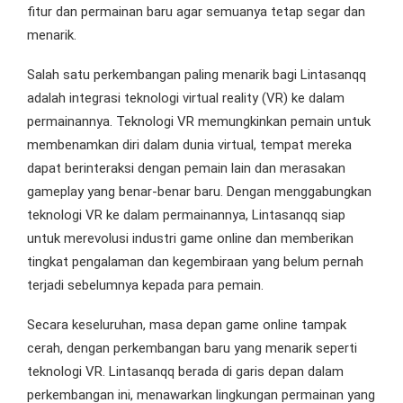
fitur dan permainan baru agar semuanya tetap segar dan
menarik.
Salah satu perkembangan paling menarik bagi Lintasanqq
adalah integrasi teknologi virtual reality (VR) ke dalam
permainannya. Teknologi VR memungkinkan pemain untuk
membenamkan diri dalam dunia virtual, tempat mereka
dapat berinteraksi dengan pemain lain dan merasakan
gameplay yang benar-benar baru. Dengan menggabungkan
teknologi VR ke dalam permainannya, Lintasanqq siap
untuk merevolusi industri game online dan memberikan
tingkat pengalaman dan kegembiraan yang belum pernah
terjadi sebelumnya kepada para pemain.
Secara keseluruhan, masa depan game online tampak
cerah, dengan perkembangan baru yang menarik seperti
teknologi VR. Lintasanqq berada di garis depan dalam
perkembangan ini, menawarkan lingkungan permainan yang