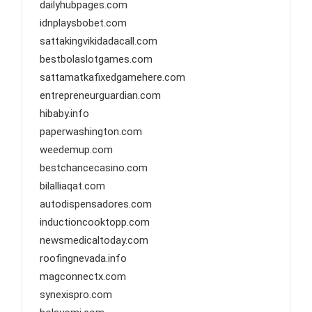
dailyhubpages.com
idnplaysbobet.com
sattakingvikidadacall.com
bestbolaslotgames.com
sattamatkafixedgamehere.com
entrepreneurguardian.com
hibaby.info
paperwashington.com
weedemup.com
bestchancecasino.com
bilalliaqat.com
autodispensadores.com
inductioncooktopp.com
newsmedicaltoday.com
roofingnevada.info
magconnectx.com
synexispro.com