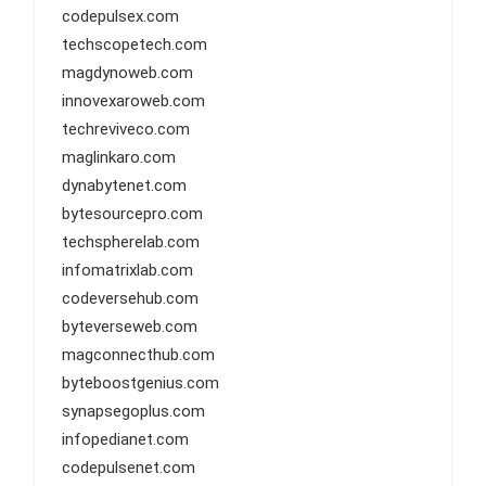
codepulsex.com
techscopetech.com
magdynoweb.com
innovexaroweb.com
techreviveco.com
maglinkaro.com
dynabytenet.com
bytesourcepro.com
techspherelab.com
infomatrixlab.com
codeversehub.com
byteverseweb.com
magconnecthub.com
byteboostgenius.com
synapsegoplus.com
infopedianet.com
codepulsenet.com