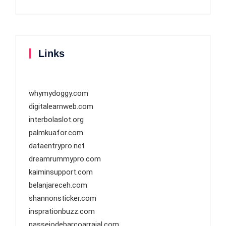
Links
whymydoggy.com
digitalearnweb.com
interbolaslot.org
palmkuafor.com
dataentrypro.net
dreamrummypro.com
kaiminsupport.com
belanjareceh.com
shannonsticker.com
insprationbuzz.com
passeiodebarcoarraial.com