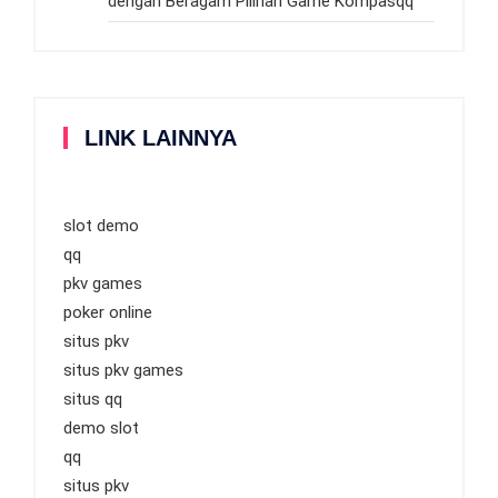
dengan Beragam Pilihan Game Kompasqq
LINK LAINNYA
slot demo
qq
pkv games
poker online
situs pkv
situs pkv games
situs qq
demo slot
qq
situs pkv