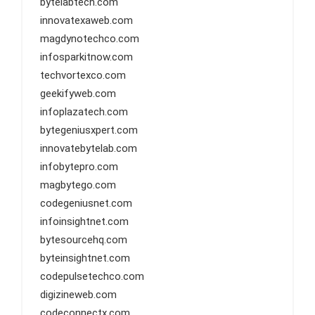
bytelabtech.com
innovatexaweb.com
magdynotechco.com
infosparkitnow.com
techvortexco.com
geekifyweb.com
infoplazatech.com
bytegeniusxpert.com
innovatebytelab.com
infobytepro.com
magbytego.com
codegeniusnet.com
infoinsightnet.com
bytesourcehq.com
byteinsightnet.com
codepulsetechco.com
digizineweb.com
codeconnectx.com