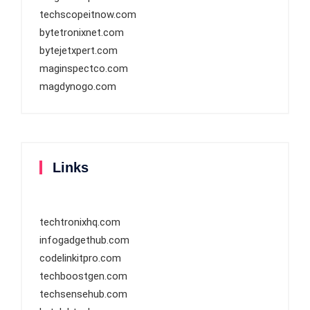
techscopeitnow.com
bytetronixnet.com
bytejetxpert.com
maginspectco.com
magdynogo.com
Links
techtronixhq.com
infogadgethub.com
codelinkitpro.com
techboostgen.com
techsensehub.com