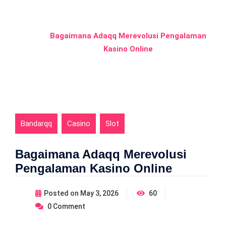
Home
Bandarqq
Bagaimana Adaqq Merevolusi Pengalaman
Kasino Online
Bandarqq
Casino
Slot
Bagaimana Adaqq Merevolusi
Pengalaman Kasino Online
Posted on
May 3, 2026
60
0
Comment