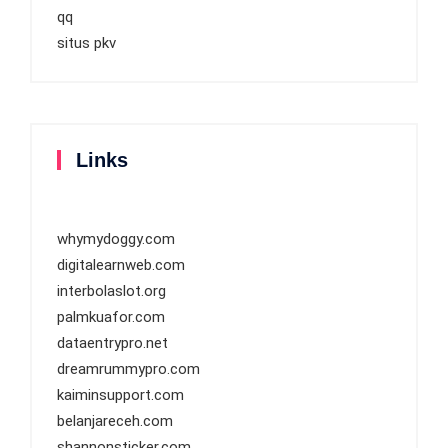
qq
situs pkv
Links
whymydoggy.com
digitalearnweb.com
interbolaslot.org
palmkuafor.com
dataentrypro.net
dreamrummypro.com
kaiminsupport.com
belanjareceh.com
shannonsticker.com