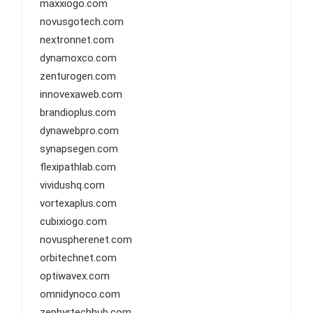
maxxiogo.com
novusgotech.com
nextronnet.com
dynamoxco.com
zenturogen.com
innovexaweb.com
brandioplus.com
dynawebpro.com
synapsegen.com
flexipathlab.com
vividushq.com
vortexaplus.com
cubixiogo.com
novuspherenet.com
orbitechnet.com
optiwavex.com
omnidynoco.com
zephyrtechhub.com