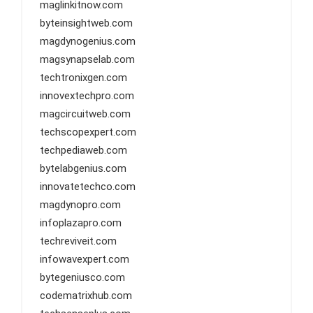
maglinkitnow.com
byteinsightweb.com
magdynogenius.com
magsynapselab.com
techtronixgen.com
innovextechpro.com
magcircuitweb.com
techscopexpert.com
techpediaweb.com
bytelabgenius.com
innovatetechco.com
magdynopro.com
infoplazapro.com
techreviveit.com
infowavexpert.com
bytegeniusco.com
codematrixhub.com