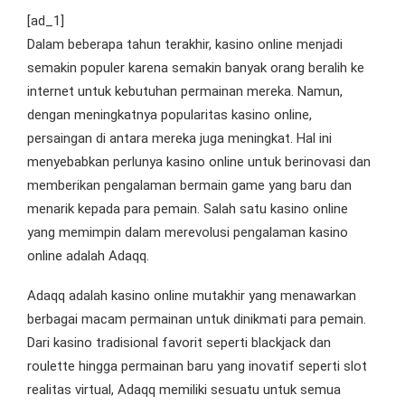
[ad_1]
Dalam beberapa tahun terakhir, kasino online menjadi
semakin populer karena semakin banyak orang beralih ke
internet untuk kebutuhan permainan mereka. Namun,
dengan meningkatnya popularitas kasino online,
persaingan di antara mereka juga meningkat. Hal ini
menyebabkan perlunya kasino online untuk berinovasi dan
memberikan pengalaman bermain game yang baru dan
menarik kepada para pemain. Salah satu kasino online
yang memimpin dalam merevolusi pengalaman kasino
online adalah Adaqq.
Adaqq adalah kasino online mutakhir yang menawarkan
berbagai macam permainan untuk dinikmati para pemain.
Dari kasino tradisional favorit seperti blackjack dan
roulette hingga permainan baru yang inovatif seperti slot
realitas virtual, Adaqq memiliki sesuatu untuk semua