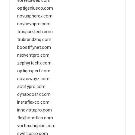
vortexaweb.com
optigeniusco.com
novuspherex.com
novaevopro.com
trusparktech.com
trubrandzhq.com
boostifynet.com
nexventpro.com
zephyrtechx.com
optigoxpert.com
novuswayz.com
actifypro.com
dynaboostx.com
instaflexco.com
innovistapro.com
flexiboostlab.com
vortexohqplus.com
swiftiopro.com