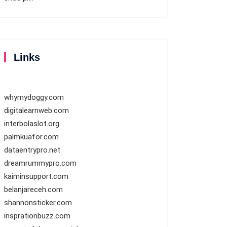
Links
whymydoggy.com
digitalearnweb.com
interbolaslot.org
palmkuafor.com
dataentrypro.net
dreamrummypro.com
kaiminsupport.com
belanjareceh.com
shannonsticker.com
insprationbuzz.com