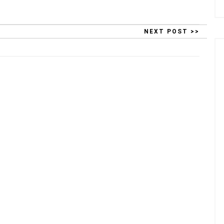
NEXT POST >>