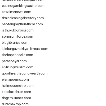
casinogamblingcasino.com
towtimenews.com
draincleaningdirectory.com
baotangmythuathcm.com
jethukukburosu.com
somniumforge.com
bloglibraries.com
luleburgaznakliyatfirmasi.com
thebapehoodie.com
parasosyal.com
enticingmuslim.com
goodhealthsoundwealth.com
elenapoems.com
hellmouseretro.com
fcsabatehran.com
dogemutants.com
duramaxtop.com