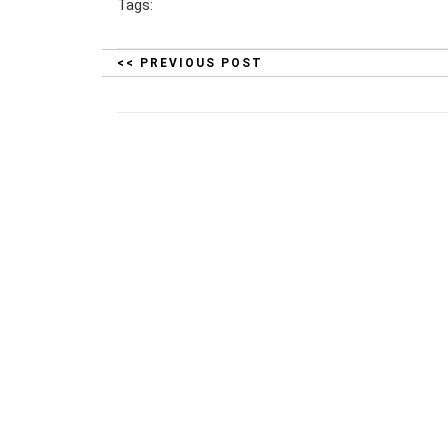
Tags:
<< PREVIOUS POST