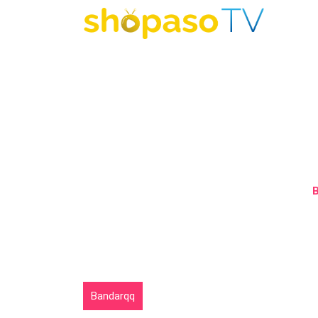
Skip
to
Bersiapla
content
Situs Poker Online
Bergabunglah di situs poker online
terpopuler dengan pengguna terbanyak.
Terpopuler dengan
Mainkan poker dengan komunitas besar
batin
Pengguna
dan nikmati berbagai event menarik.
Terbanyak
permai
Home
Bandarqq
B
Bandarqq