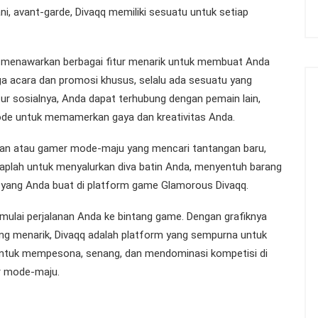
i, avant-garde, Divaqq memiliki sesuatu untuk setiap
a menawarkan berbagai fitur menarik untuk membuat Anda
gga acara dan promosi khusus, selalu ada sesuatu yang
ur sosialnya, Anda dapat terhubung dengan pemain lain,
de untuk memamerkan gaya dan kreativitas Anda.
man atau gamer mode-maju yang mencari tantangan baru,
iaplah untuk menyalurkan diva batin Anda, menyentuh barang
 yang Anda buat di platform game Glamorous Divaqq.
 mulai perjalanan Anda ke bintang game. Dengan grafiknya
ang menarik, Divaqq adalah platform yang sempurna untuk
 untuk mempesona, senang, dan mendominasi kompetisi di
r mode-maju.