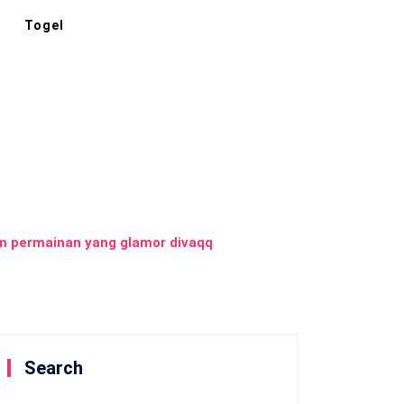
Togel
urkan diva
atform
 divaqq
rm permainan yang glamor divaqq
Search