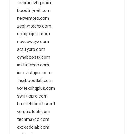
trubrandzhq.com
boostifynet.com
nexventpro.com
zephyrtechx.com
optigoxpert.com
novuswayz.com
actifypro.com
dynaboostx.com
instaflexco.com
innovistapro.com
flexiboostlab.com
vortexohqplus.com
swiftiopro.com
hamilelikbelirtisi.net
versalotech.com
techmaxco.com
exceedolab.com