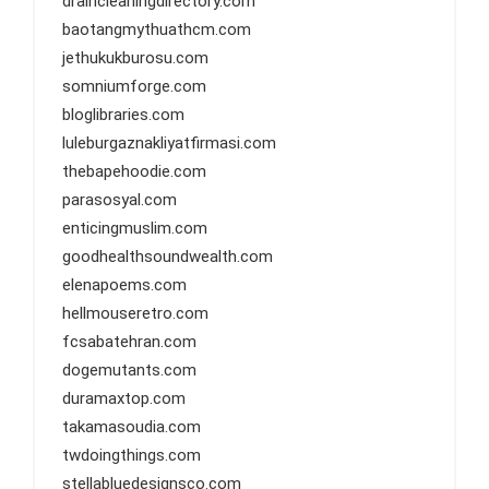
draincleaningdirectory.com
baotangmythuathcm.com
jethukukburosu.com
somniumforge.com
bloglibraries.com
luleburgaznakliyatfirmasi.com
thebapehoodie.com
parasosyal.com
enticingmuslim.com
goodhealthsoundwealth.com
elenapoems.com
hellmouseretro.com
fcsabatehran.com
dogemutants.com
duramaxtop.com
takamasoudia.com
twdoingthings.com
stellabluedesignsco.com