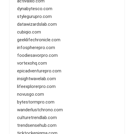
activaxio.com
dynabytesco.com
stylegurupro.com
datawizardslab.com
cubiqio.com
geeklifechronicle.com
infospherepro.com
foodiesavorpro.com
vortexohq.com
epicadventurepro.com
insightwavelab.com
lifeexplorerpro.com
novusgo.com
bytestormpro.com
wanderlustchrono.com
culturetrendlab.com
trendsensehub.com
ticktockenigma.com