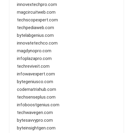
innovextechpro.com
magcircuitweb.com
techscopexpert.com
techpediaweb.com
bytelabgenius.com
innovatetechco.com
magdynopro.com
infoplazapro.com
techreviveit.com
infowavexpert.com
bytegeniusco.com
codematrixhub.com
techsenseplus.com
infoboostgenius.com
techwavegen.com
bytesavvypro.com
byteinsightgen.com