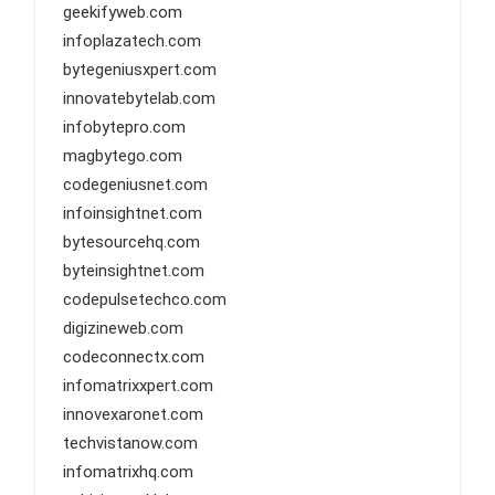
geekifyweb.com
infoplazatech.com
bytegeniusxpert.com
innovatebytelab.com
infobytepro.com
magbytego.com
codegeniusnet.com
infoinsightnet.com
bytesourcehq.com
byteinsightnet.com
codepulsetechco.com
digizineweb.com
codeconnectx.com
infomatrixxpert.com
innovexaronet.com
techvistanow.com
infomatrixhq.com