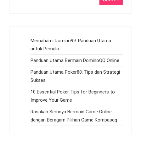
Memahami Domino99: Panduan Utama
untuk Pemula
Panduan Utama Bermain DominoQQ Online
Panduan Utama Poker88: Tips dan Strategi
Sukses
10 Essential Poker Tips for Beginners to
Improve Your Game
Rasakan Serunya Bermain Game Online
dengan Beragam Pilihan Game Kompasqq