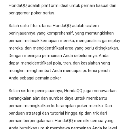
HondaQQ adalah platform ideal untuk pemain kasual dan
penggemar poker serius.
Salah satu fitur utama HondaQQ adalah sistem
peninjauannya yang komprehensif, yang memungkinkan
pemain melacak kemajuan mereka, menganalisis gameplay
mereka, dan mengidentifikasi area yang perlu ditingkatkan.
Dengan meninjau permainan Anda sebelumnya, Anda
dapat mengidentifikasi pola, tren, dan kesalahan yang
mungkin menghambat Anda mencapai potensi penuh
Anda sebagai pemain poker.
Selain sistem peninjauannya, HondaQQ juga menawarkan
serangkaian alat dan sumber daya untuk membantu
pemain meningkatkan keterampilan poker mereka. Dari
panduan strategi dan tutorial hingga tip dan trik dari
pemain berpengalaman, HondaQQ memiliki semua yang
Anda butuhkan untuk membawa permainan Anda ke level