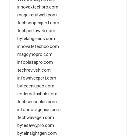
innovextechpro.com
magcircuitweb.com
techscopexpert.com
techpediaweb.com
bytelabgenius.com
innovatetechco.com
magdynopro.com
infoplazapro.com
techreviveit.com
infowavexpert.com
bytegeniusco.com
codematrixhub.com
techsenseplus.com
infoboostgenius.com
techwavegen.com
bytesavvypro.com
byteinsightgen.com