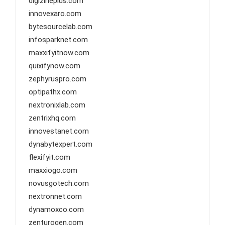
digizineplus.com
innovexaro.com
bytesourcelab.com
infosparknet.com
maxxifyitnow.com
quixifynow.com
zephyruspro.com
optipathx.com
nextronixlab.com
zentrixhq.com
innovestanet.com
dynabytexpert.com
flexifyit.com
maxxiogo.com
novusgotech.com
nextronnet.com
dynamoxco.com
zenturogen.com