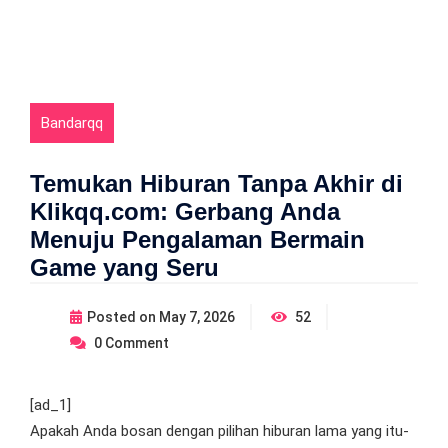
Bandarqq
Temukan Hiburan Tanpa Akhir di
Klikqq.com: Gerbang Anda
Menuju Pengalaman Bermain
Game yang Seru
Posted on
May 7, 2026
52
0
Comment
[ad_1]
Apakah Anda bosan dengan pilihan hiburan lama yang itu-