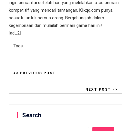
ingin bersantai setelah hari yang melelahkan atau pemain
kompetitif yang mencari tantangan, Klikqq.com punya
sesuatu untuk semua orang. Bergabunglah dalam
kegembiraan dan mulailah bermain game hari ini!
[ad_2]
Tags:
<< PREVIOUS POST
NEXT POST >>
Search