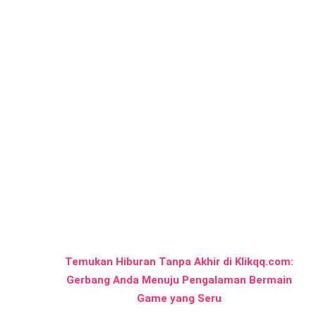
Anda Menuju
Pengalaman
Bermain
Game yang
Seru
Home
Bandarqq
Temukan Hiburan Tanpa Akhir di Klikqq.com:
Gerbang Anda Menuju Pengalaman Bermain
Game yang Seru