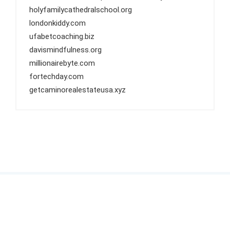
holyfamilycathedralschool.org
londonkiddy.com
ufabetcoaching.biz
davismindfulness.org
millionairebyte.com
fortechday.com
getcaminorealestateusa.xyz