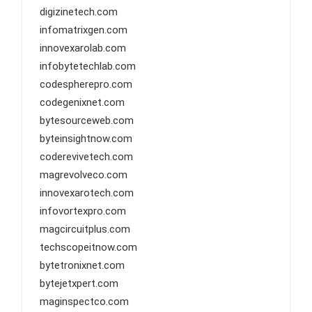
digizinetech.com
infomatrixgen.com
innovexarolab.com
infobytetechlab.com
codespherepro.com
codegenixnet.com
bytesourceweb.com
byteinsightnow.com
coderevivetech.com
magrevolveco.com
innovexarotech.com
infovortexpro.com
magcircuitplus.com
techscopeitnow.com
bytetronixnet.com
bytejetxpert.com
maginspectco.com