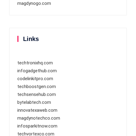
magdynogo.com
Links
techtronixhq.com
infogadgethub.com
codelinkitpro.com
techboostgen.com
techsensehub.com
bytelabtech.com
innovatexaweb.com
magdynotechco.com
infosparkitnow.com
techvortexco.com