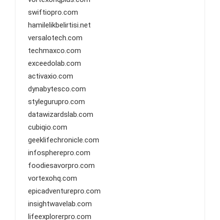
swiftiopro.com
hamilelikbelirtisi.net
versalotech.com
techmaxco.com
exceedolab.com
activaxio.com
dynabytesco.com
stylegurupro.com
datawizardslab.com
cubiqio.com
geeklifechronicle.com
infospherepro.com
foodiesavorpro.com
vortexohq.com
epicadventurepro.com
insightwavelab.com
lifeexplorerpro.com