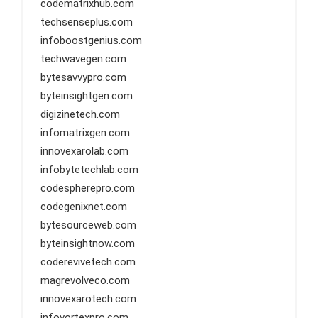
codematrixhub.com
techsenseplus.com
infoboostgenius.com
techwavegen.com
bytesavvypro.com
byteinsightgen.com
digizinetech.com
infomatrixgen.com
innovexarolab.com
infobytetechlab.com
codespherepro.com
codegenixnet.com
bytesourceweb.com
byteinsightnow.com
coderevivetech.com
magrevolveco.com
innovexarotech.com
infovortexpro.com