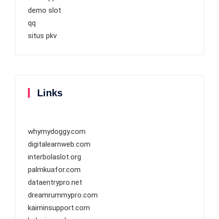
demo slot
qq
situs pkv
Links
whymydoggy.com
digitalearnweb.com
interbolaslot.org
palmkuafor.com
dataentrypro.net
dreamrummypro.com
kaiminsupport.com