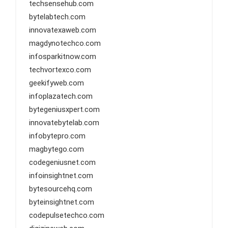
techsensehub.com
bytelabtech.com
innovatexaweb.com
magdynotechco.com
infosparkitnow.com
techvortexco.com
geekifyweb.com
infoplazatech.com
bytegeniusxpert.com
innovatebytelab.com
infobytepro.com
magbytego.com
codegeniusnet.com
infoinsightnet.com
bytesourcehq.com
byteinsightnet.com
codepulsetechco.com