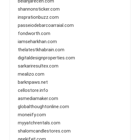
belanjareceh.com
shannonsticker.com
insprationbuzz.com
passeiodebarcoarraial.com
fondworth.com
iamseharkhan.com
thelatestkhabrain.com
digitaldesignproperties.com
sarkariresultex.com
mealizo.com
barknpaws.net
cellostore.info
asmediamaker.com
globalthoughtonline.com
moneiify.com
myyatchrentals.com
shalomcandlestores.com
geekifyit.com