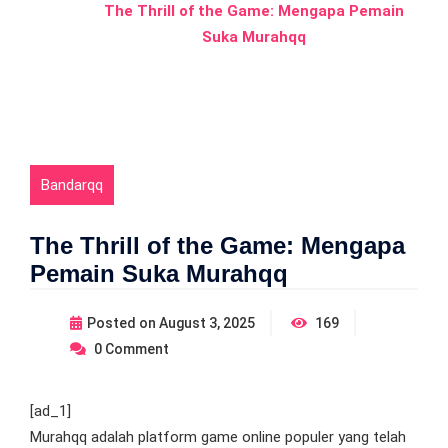
The Thrill of the Game: Mengapa Pemain
Suka Murahqq
Bandarqq
The Thrill of the Game: Mengapa
Pemain Suka Murahqq
Posted on
August 3, 2025
169
0
Comment
[ad_1]
Murahqq adalah platform game online populer yang telah