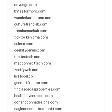
novusgo.com
bytestormpro.com
wanderlustchrono.com
culturetrendlab.com
trendsensehub.com
ticktockenigma.com
eulerxr.com
geekifygenius.com
orbitextech.com
magconnecttech.com
zenifyweb.com
livetogel.co
genmatfiredoor.com
findlascegasproperties.com
healthhavenrobbie.com
donanddonnadesigns.com
eagleoneconstructiontx.com