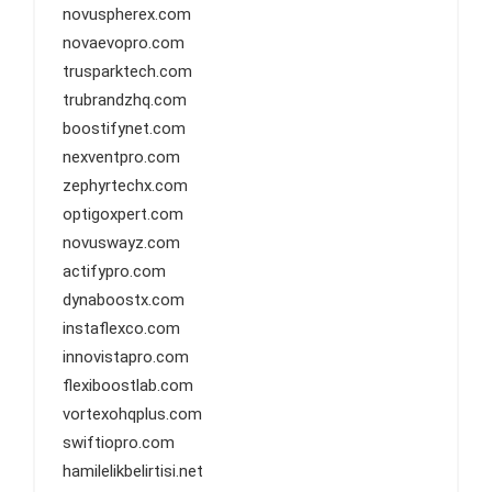
novuspherex.com
novaevopro.com
trusparktech.com
trubrandzhq.com
boostifynet.com
nexventpro.com
zephyrtechx.com
optigoxpert.com
novuswayz.com
actifypro.com
dynaboostx.com
instaflexco.com
innovistapro.com
flexiboostlab.com
vortexohqplus.com
swiftiopro.com
hamilelikbelirtisi.net