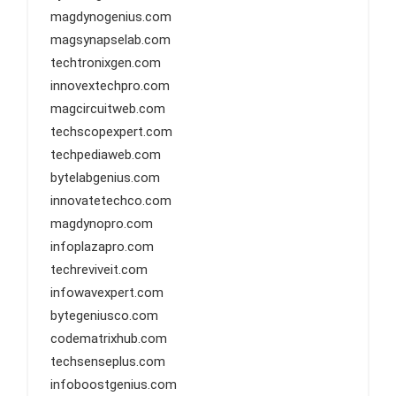
magdynogenius.com
magsynapselab.com
techtronixgen.com
innovextechpro.com
magcircuitweb.com
techscopexpert.com
techpediaweb.com
bytelabgenius.com
innovatetechco.com
magdynopro.com
infoplazapro.com
techreviveit.com
infowavexpert.com
bytegeniusco.com
codematrixhub.com
techsenseplus.com
infoboostgenius.com