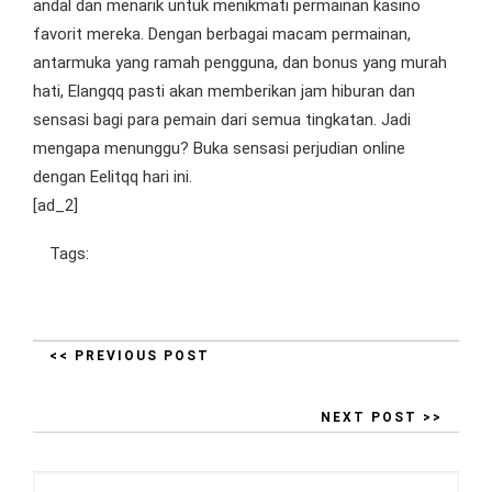
andal dan menarik untuk menikmati permainan kasino
favorit mereka. Dengan berbagai macam permainan,
antarmuka yang ramah pengguna, dan bonus yang murah
hati, Elangqq pasti akan memberikan jam hiburan dan
sensasi bagi para pemain dari semua tingkatan. Jadi
mengapa menunggu? Buka sensasi perjudian online
dengan Eelitqq hari ini.
[ad_2]
Tags:
<< PREVIOUS POST
NEXT POST >>