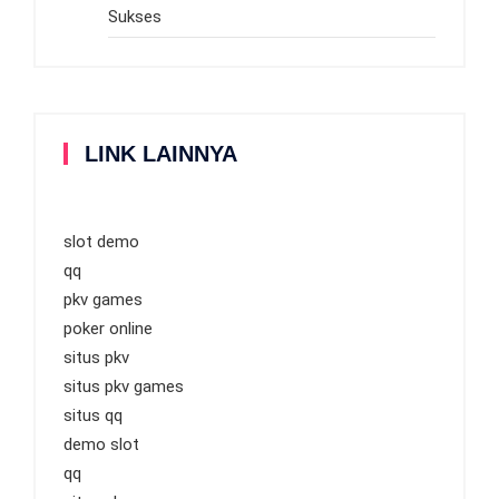
Sukses
LINK LAINNYA
slot demo
qq
pkv games
poker online
situs pkv
situs pkv games
situs qq
demo slot
qq