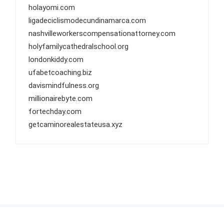
holayomi.com
ligadeciclismodecundinamarca.com
nashvilleworkerscompensationattorney.com
holyfamilycathedralschool.org
londonkiddy.com
ufabetcoaching.biz
davismindfulness.org
millionairebyte.com
fortechday.com
getcaminorealestateusa.xyz