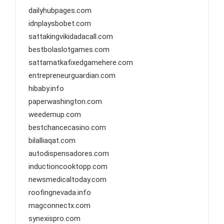
dailyhubpages.com
idnplaysbobet.com
sattakingvikidadacall.com
bestbolaslotgames.com
sattamatkafixedgamehere.com
entrepreneurguardian.com
hibaby.info
paperwashington.com
weedemup.com
bestchancecasino.com
bilalliaqat.com
autodispensadores.com
inductioncooktopp.com
newsmedicaltoday.com
roofingnevada.info
magconnectx.com
synexispro.com