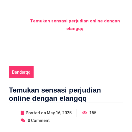
Home
Bandarqq
Temukan sensasi perjudian online dengan
elangqq
Bandarqq
Temukan sensasi perjudian
online dengan elangqq
Posted on
May 16, 2025
155
0
Comment