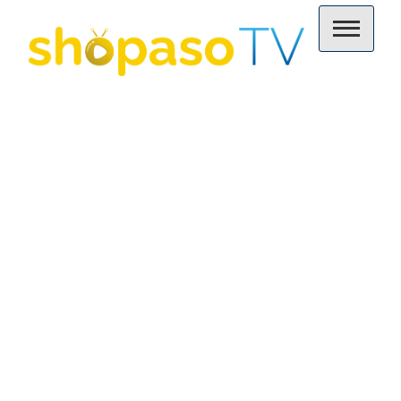
Skip
to
content
Situs Poker Online
Bergabunglah di situs poker online terpopuler dengan
Temukan
pengguna terbanyak. Mainkan poker dengan komunitas besar
Terpopuler dengan
dan nikmati berbagai event menarik.
sensasi
Pengguna Terbanyak
perjudian
online
dengan
elangqq