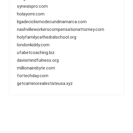
synexispro.com
holayomi.com
ligadeciclismodecundinamarca.com
nashvilleworkerscompensationattorney.com
holyfamilycathedralschool.org
londonkiddy.com
ufabetcoaching.biz
davismindfulness.org
millionairebyte.com
fortechday.com
getcaminorealestateusa.xyz