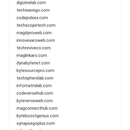
digizinelab.com
techwavego.com
codepulsex.com
techscopetech.com
magdynoweb.com
innovexaroweb.com
techreviveco.com
maglinkaro.com
dynabytenet.com
bytesourcepro.com
techspherelab.com
infomatrixlab.com
codeversehub.com
byteverseweb.com
magconnecthub.com
byteboostgenius.com
synapsegoplus.com