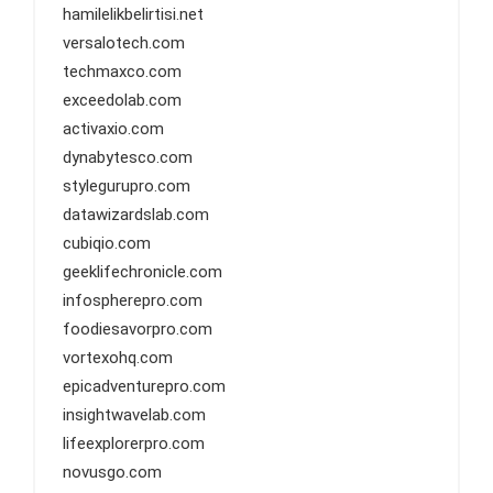
hamilelikbelirtisi.net
versalotech.com
techmaxco.com
exceedolab.com
activaxio.com
dynabytesco.com
stylegurupro.com
datawizardslab.com
cubiqio.com
geeklifechronicle.com
infospherepro.com
foodiesavorpro.com
vortexohq.com
epicadventurepro.com
insightwavelab.com
lifeexplorerpro.com
novusgo.com