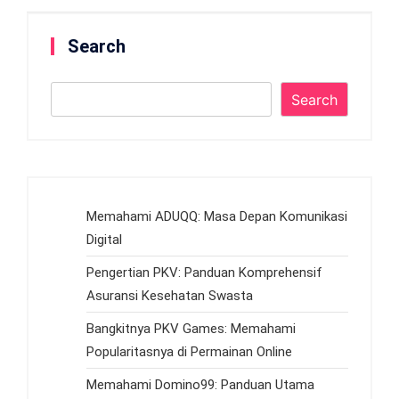
Search
Search
Memahami ADUQQ: Masa Depan Komunikasi
Digital
Pengertian PKV: Panduan Komprehensif
Asuransi Kesehatan Swasta
Bangkitnya PKV Games: Memahami
Popularitasnya di Permainan Online
Memahami Domino99: Panduan Utama