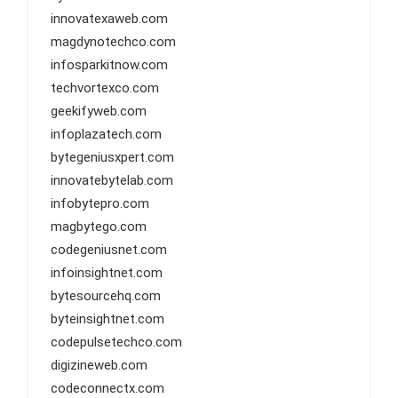
innovatexaweb.com
magdynotechco.com
infosparkitnow.com
techvortexco.com
geekifyweb.com
infoplazatech.com
bytegeniusxpert.com
innovatebytelab.com
infobytepro.com
magbytego.com
codegeniusnet.com
infoinsightnet.com
bytesourcehq.com
byteinsightnet.com
codepulsetechco.com
digizineweb.com
codeconnectx.com