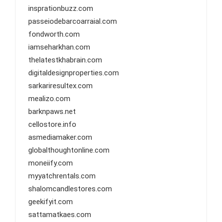
insprationbuzz.com
passeiodebarcoarraial.com
fondworth.com
iamseharkhan.com
thelatestkhabrain.com
digitaldesignproperties.com
sarkariresultex.com
mealizo.com
barknpaws.net
cellostore.info
asmediamaker.com
globalthoughtonline.com
moneiify.com
myyatchrentals.com
shalomcandlestores.com
geekifyit.com
sattamatkaes.com