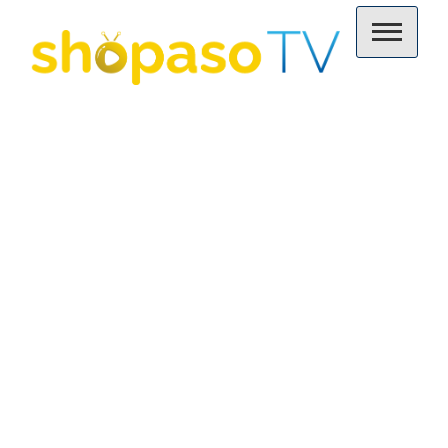
Skip
to
content
Situs Poker Online
Bergabunglah di situs poker online terpopuler dengan
Temukan
pengguna terbanyak. Mainkan poker dengan komunitas besar
Terpopuler dengan
dan nikmati berbagai event menarik.
sensasi
Pengguna Terbanyak
Marioqq:
Panduan
Pemula
Home
Bandarqq