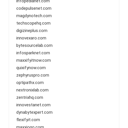
infopedianet.com
codepulsenet.com
magdynotech.com
techscopehq.com
digizineplus.com
innovexaro.com
bytesourcelab.com
infosparknet.com
maxxifyitnow.com
quixifynow.com
zephyruspro.com
optipathx.com
nextronixlab.com
zentrixhq.com
innovestanet.com
dynabytexpert.com
flexifyit.com
maxxiogo.com