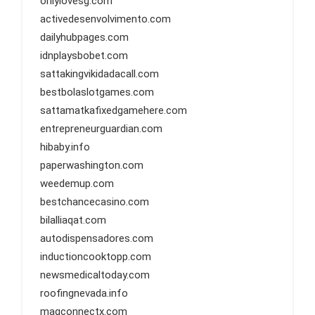
onlylovesg.com
activedesenvolvimento.com
dailyhubpages.com
idnplaysbobet.com
sattakingvikidadacall.com
bestbolaslotgames.com
sattamatkafixedgamehere.com
entrepreneurguardian.com
hibaby.info
paperwashington.com
weedemup.com
bestchancecasino.com
bilalliaqat.com
autodispensadores.com
inductioncooktopp.com
newsmedicaltoday.com
roofingnevada.info
magconnectx.com