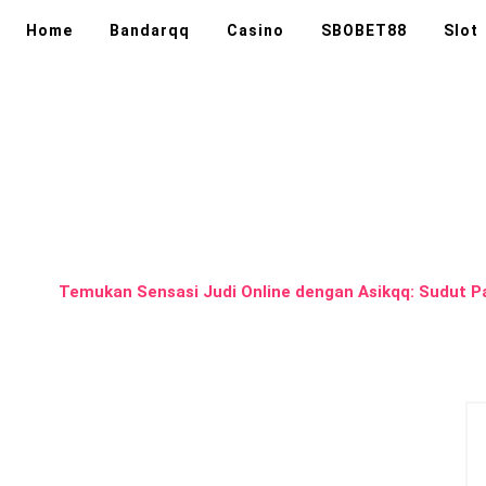
Home
Bandarqq
Casino
SBOBET88
Slot
ensasi Judi Onl
 Sudut Pandang
Pemain
arqq
Temukan Sensasi Judi Online dengan Asikqq: Sudut 