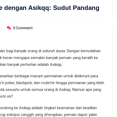
e dengan Asikqq: Sudut Pandang
0
Comment
uler bagi banyak orang di seluruh dunia. Dengan kemudahan
ak heran mengapa semakin banyak pemain yang beralih ke
kan banyak perhatian adalah Asikqq.
nawarkan berbagai macam permainan untuk dinikmati para
ti poker, blackjack, dan roulette hingga permainan yang lebih
u ada sesuatu untuk semua orang di Asikqq. Namun apa yang
tri ini?
ndong ke Asikqq adalah tingkat keamanan dan keadilan
ogi enkripsi canggih yang diterapkan, pemain dapat yakin