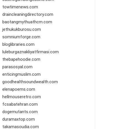
towtimenews.com
draincleaningdirectory.com
baotangmythuathcm.com
jethukukburosu.com
somniumforge.com
bloglibraries.com
luleburgaznakliyatfirmasi.com
thebapehoodie.com
parasosyal.com
enticingmuslim.com
goodhealthsoundwealth.com
elenapoems.com
hellmouseretro.com
fcsabatehran.com
dogemutants.com
duramaxtop.com
takamasoudia.com