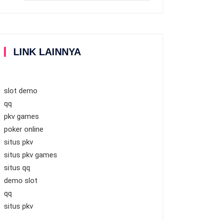
LINK LAINNYA
slot demo
qq
pkv games
poker online
situs pkv
situs pkv games
situs qq
demo slot
qq
situs pkv