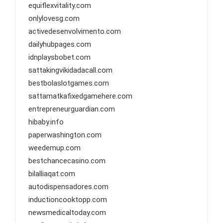
equiflexvitality.com
onlylovesg.com
activedesenvolvimento.com
dailyhubpages.com
idnplaysbobet.com
sattakingvikidadacall.com
bestbolaslotgames.com
sattamatkafixedgamehere.com
entrepreneurguardian.com
hibaby.info
paperwashington.com
weedemup.com
bestchancecasino.com
bilalliaqat.com
autodispensadores.com
inductioncooktopp.com
newsmedicaltoday.com