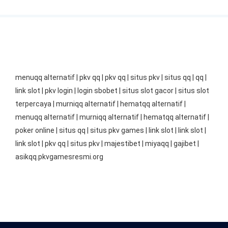
menuqq alternatif
|
pkv qq
|
pkv qq
|
situs pkv
|
situs qq
|
qq
|
link slot
|
pkv login
|
login sbobet
|
situs slot gacor
|
situs slot
terpercaya
|
murniqq alternatif
|
hematqq alternatif
|
menuqq alternatif
|
murniqq alternatif
|
hematqq alternatif
|
poker online
|
situs qq
|
situs pkv games
|
link slot
|
link slot
|
link slot
|
pkv qq
|
situs pkv
|
majestibet
|
miyaqq
|
gajibet
|
asikqq.pkvgamesresmi.org