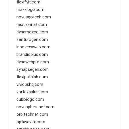
flexifyit.com
maxxiogo.com
novusgotech.com
nextronnet.com
dynamoxco.com
zenturogen.com
innovexaweb.com
brandioplus.com
dynawebpro.com
synapsegen.com
flexipathlab.com
vividushq.com
vortexaplus.com
cubixiogo.com
novuspherenet.com
orbitechnet.com
optiwavex.com