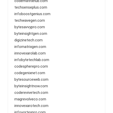
codematrixhub.com
techsenseplus.com
infoboostgenius.com
techwavegen.com
bytesavvypro.com
byteinsightgen.com
digizinetech.com
infomatrixgen.com
innovexarolab.com
infobytetechlab.com
codespherepro.com
codegenixnet.com
bytesourceweb.com
byteinsightnow.com
coderevivetech.com
magrevolveco.com
innovexarotech.com
infovortexpro.com