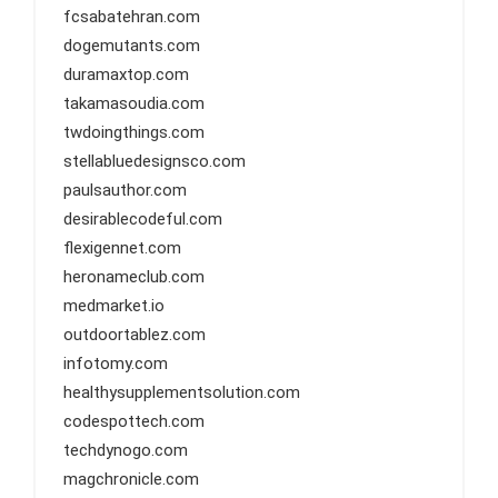
fcsabatehran.com
dogemutants.com
duramaxtop.com
takamasoudia.com
twdoingthings.com
stellabluedesignsco.com
paulsauthor.com
desirablecodeful.com
flexigennet.com
heronameclub.com
medmarket.io
outdoortablez.com
infotomy.com
healthysupplementsolution.com
codespottech.com
techdynogo.com
magchronicle.com