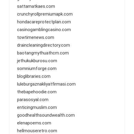
sattamatkaes.com
crunchyrollpremiumapk.com
hondacareprotectplan.com
casinogamblingcasino.com
towtimenews.com
draincleaningdirectory.com
baotangmythuathcm.com
jethukukburosu.com
somniumforge.com
bloglibraries.com
luleburgaznakliyatfirmasi.com
thebapehoodie.com
parasosyal.com
enticingmuslim.com
goodhealthsoundwealth.com
elenapoems.com
hellmouseretro.com