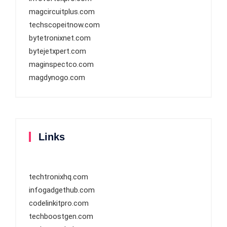
magcircuitplus.com
techscopeitnow.com
bytetronixnet.com
bytejetxpert.com
maginspectco.com
magdynogo.com
Links
techtronixhq.com
infogadgethub.com
codelinkitpro.com
techboostgen.com