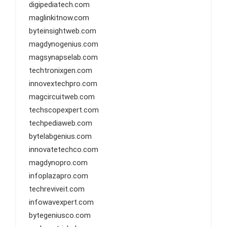
digipediatech.com
maglinkitnow.com
byteinsightweb.com
magdynogenius.com
magsynapselab.com
techtronixgen.com
innovextechpro.com
magcircuitweb.com
techscopexpert.com
techpediaweb.com
bytelabgenius.com
innovatetechco.com
magdynopro.com
infoplazapro.com
techreviveit.com
infowavexpert.com
bytegeniusco.com