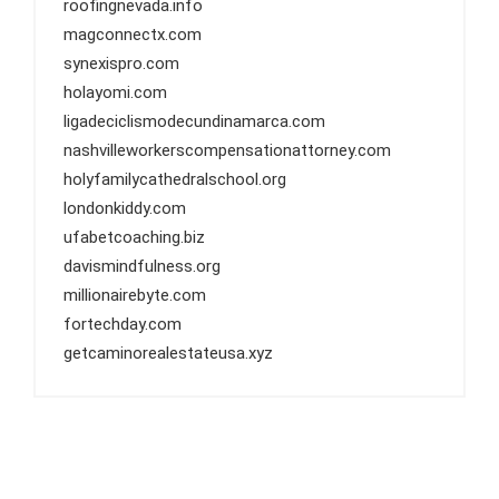
roofingnevada.info
magconnectx.com
synexispro.com
holayomi.com
ligadeciclismodecundinamarca.com
nashvilleworkerscompensationattorney.com
holyfamilycathedralschool.org
londonkiddy.com
ufabetcoaching.biz
davismindfulness.org
millionairebyte.com
fortechday.com
getcaminorealestateusa.xyz