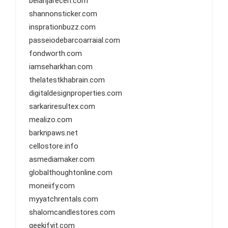
belanjareceh.com
shannonsticker.com
insprationbuzz.com
passeiodebarcoarraial.com
fondworth.com
iamseharkhan.com
thelatestkhabrain.com
digitaldesignproperties.com
sarkariresultex.com
mealizo.com
barknpaws.net
cellostore.info
asmediamaker.com
globalthoughtonline.com
moneiify.com
myyatchrentals.com
shalomcandlestores.com
geekifyit.com