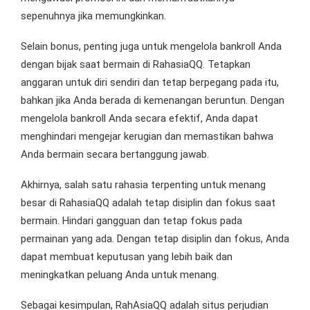
sepenuhnya jika memungkinkan.
Selain bonus, penting juga untuk mengelola bankroll Anda
dengan bijak saat bermain di RahasiaQQ. Tetapkan
anggaran untuk diri sendiri dan tetap berpegang pada itu,
bahkan jika Anda berada di kemenangan beruntun. Dengan
mengelola bankroll Anda secara efektif, Anda dapat
menghindari mengejar kerugian dan memastikan bahwa
Anda bermain secara bertanggung jawab.
Akhirnya, salah satu rahasia terpenting untuk menang
besar di RahasiaQQ adalah tetap disiplin dan fokus saat
bermain. Hindari gangguan dan tetap fokus pada
permainan yang ada. Dengan tetap disiplin dan fokus, Anda
dapat membuat keputusan yang lebih baik dan
meningkatkan peluang Anda untuk menang.
Sebagai kesimpulan, RahAsiaQQ adalah situs perjudian