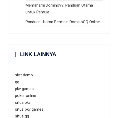
Memahami Domino99: Panduan Utama
untuk Pemula
Panduan Utama Bermain DominoQQ Online
LINK LAINNYA
slot demo
qq
pkv games
poker online
situs pkv
situs pkv games
situs qq