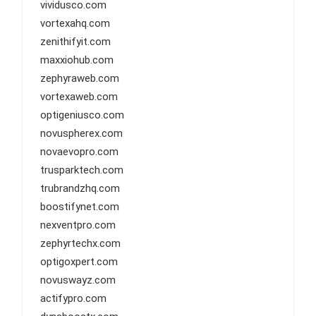
vividusco.com
vortexahq.com
zenithifyit.com
maxxiohub.com
zephyraweb.com
vortexaweb.com
optigeniusco.com
novuspherex.com
novaevopro.com
trusparktech.com
trubrandzhq.com
boostifynet.com
nexventpro.com
zephyrtechx.com
optigoxpert.com
novuswayz.com
actifypro.com