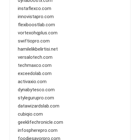
dynaboostx.com
instaflexco.com
innovistapro.com
flexiboostlab.com
vortexohqplus.com
swiftiopro.com
hamilelikbelirtisi.net
versalotech.com
techmaxco.com
exceedolab.com
activaxio.com
dynabytesco.com
stylegurupro.com
datawizardslab.com
cubiqio.com
geeklifechronicle.com
infospherepro.com
foodiesavorpro.com