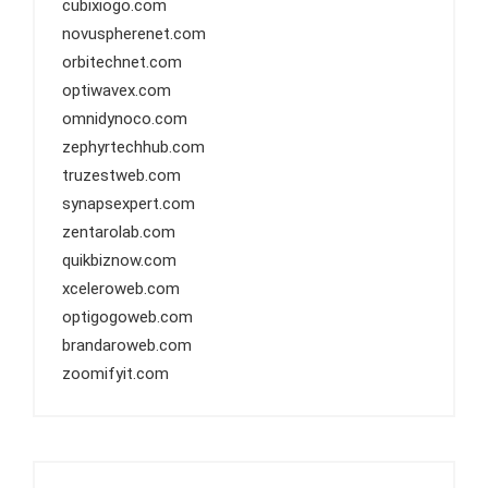
cubixiogo.com
novuspherenet.com
orbitechnet.com
optiwavex.com
omnidynoco.com
zephyrtechhub.com
truzestweb.com
synapsexpert.com
zentarolab.com
quikbiznow.com
xceleroweb.com
optigogoweb.com
brandaroweb.com
zoomifyit.com