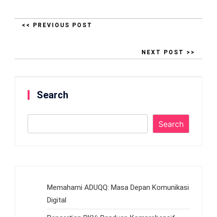
<< PREVIOUS POST
NEXT POST >>
Search
Search
Memahami ADUQQ: Masa Depan Komunikasi
Digital