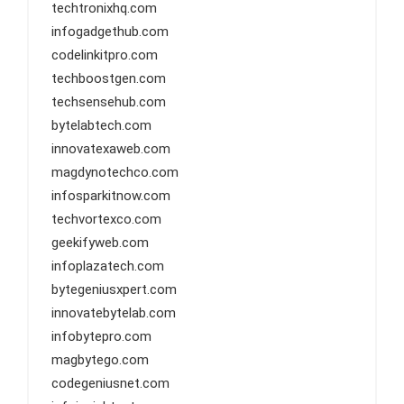
techtronixhq.com
infogadgethub.com
codelinkitpro.com
techboostgen.com
techsensehub.com
bytelabtech.com
innovatexaweb.com
magdynotechco.com
infosparkitnow.com
techvortexco.com
geekifyweb.com
infoplazatech.com
bytegeniusxpert.com
innovatebytelab.com
infobytepro.com
magbytego.com
codegeniusnet.com