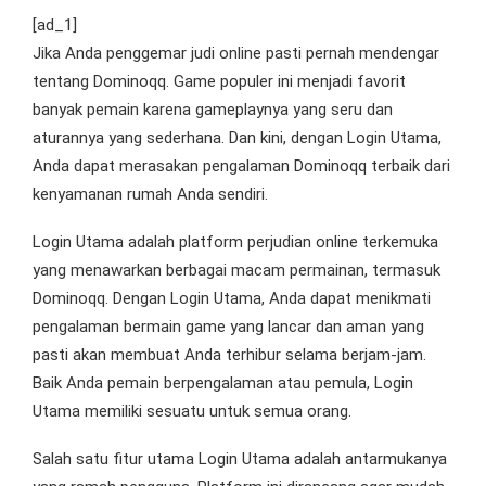
[ad_1]
Jika Anda penggemar judi online pasti pernah mendengar
tentang Dominoqq. Game populer ini menjadi favorit
banyak pemain karena gameplaynya yang seru dan
aturannya yang sederhana. Dan kini, dengan Login Utama,
Anda dapat merasakan pengalaman Dominoqq terbaik dari
kenyamanan rumah Anda sendiri.
Login Utama adalah platform perjudian online terkemuka
yang menawarkan berbagai macam permainan, termasuk
Dominoqq. Dengan Login Utama, Anda dapat menikmati
pengalaman bermain game yang lancar dan aman yang
pasti akan membuat Anda terhibur selama berjam-jam.
Baik Anda pemain berpengalaman atau pemula, Login
Utama memiliki sesuatu untuk semua orang.
Salah satu fitur utama Login Utama adalah antarmukanya