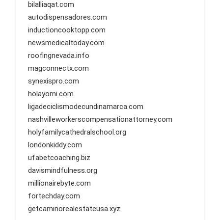
bilalliaqat.com
autodispensadores.com
inductioncooktopp.com
newsmedicaltoday.com
roofingnevada.info
magconnectx.com
synexispro.com
holayomi.com
ligadeciclismodecundinamarca.com
nashvilleworkerscompensationattorney.com
holyfamilycathedralschool.org
londonkiddy.com
ufabetcoaching.biz
davismindfulness.org
millionairebyte.com
fortechday.com
getcaminorealestateusa.xyz