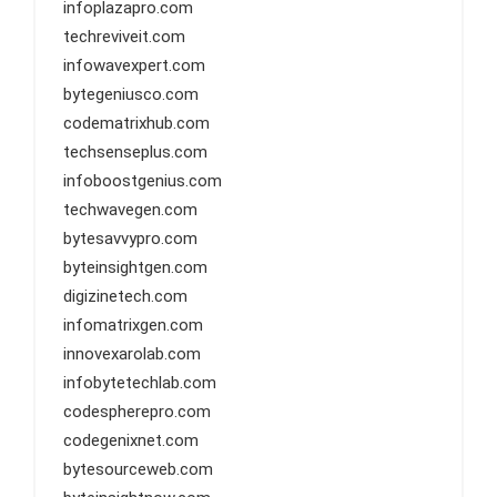
infoplazapro.com
techreviveit.com
infowavexpert.com
bytegeniusco.com
codematrixhub.com
techsenseplus.com
infoboostgenius.com
techwavegen.com
bytesavvypro.com
byteinsightgen.com
digizinetech.com
infomatrixgen.com
innovexarolab.com
infobytetechlab.com
codespherepro.com
codegenixnet.com
bytesourceweb.com