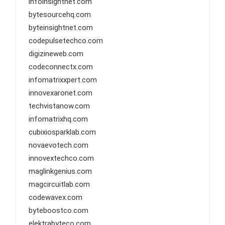
infoinsightnet.com
bytesourcehq.com
byteinsightnet.com
codepulsetechco.com
digizineweb.com
codeconnectx.com
infomatrixxpert.com
innovexaronet.com
techvistanow.com
infomatrixhq.com
cubixiosparklab.com
novaevotech.com
innovextechco.com
maglinkgenius.com
magcircuitlab.com
codewavex.com
byteboostco.com
elektrabyteco.com