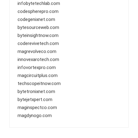
infobytetechlab.com
codespherepro.com
codegenixnet.com
bytesourceweb.com
byteinsightnow.com
coderevivetech.com
magrevolveco.com
innovexarotech.com
infovortexpro.com
magcircuitplus.com
techscopeitnow.com
bytetronixnet.com
bytejetxpert.com
maginspectco.com
magdynogo.com