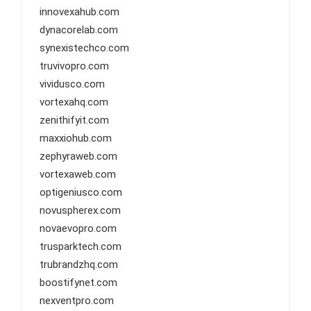
innovexahub.com
dynacorelab.com
synexistechco.com
truvivopro.com
vividusco.com
vortexahq.com
zenithifyit.com
maxxiohub.com
zephyraweb.com
vortexaweb.com
optigeniusco.com
novuspherex.com
novaevopro.com
trusparktech.com
trubrandzhq.com
boostifynet.com
nexventpro.com