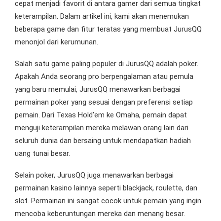
cepat menjadi favorit di antara gamer dari semua tingkat
keterampilan. Dalam artikel ini, kami akan menemukan
beberapa game dan fitur teratas yang membuat JurusQQ
menonjol dari kerumunan.
Salah satu game paling populer di JurusQQ adalah poker.
Apakah Anda seorang pro berpengalaman atau pemula
yang baru memulai, JurusQQ menawarkan berbagai
permainan poker yang sesuai dengan preferensi setiap
pemain. Dari Texas Hold’em ke Omaha, pemain dapat
menguji keterampilan mereka melawan orang lain dari
seluruh dunia dan bersaing untuk mendapatkan hadiah
uang tunai besar.
Selain poker, JurusQQ juga menawarkan berbagai
permainan kasino lainnya seperti blackjack, roulette, dan
slot. Permainan ini sangat cocok untuk pemain yang ingin
mencoba keberuntungan mereka dan menang besar.