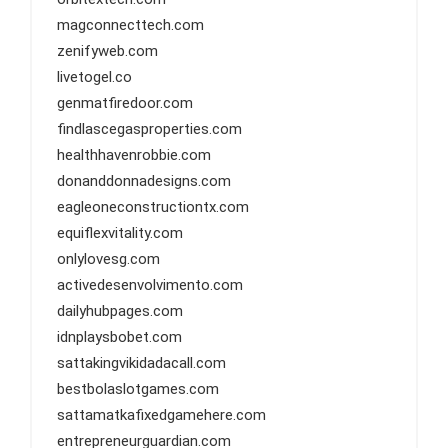
magconnecttech.com
zenifyweb.com
livetogel.co
genmatfiredoor.com
findlascegasproperties.com
healthhavenrobbie.com
donanddonnadesigns.com
eagleoneconstructiontx.com
equiflexvitality.com
onlylovesg.com
activedesenvolvimento.com
dailyhubpages.com
idnplaysbobet.com
sattakingvikidadacall.com
bestbolaslotgames.com
sattamatkafixedgamehere.com
entrepreneurguardian.com