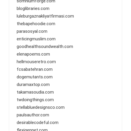
somniumforge.com
bloglibraries.com
luleburgaznakliyatfirmasi.com
thebapehoodie.com
parasosyal.com
enticingmuslim.com
goodhealthsoundwealth.com
elenapoems.com
hellmouseretro.com
fcsabatehran.com
dogemutants.com
duramaxtop.com
takamasoudia.com
twdoingthings.com
stellabluedesignsco.com
paulsauthor.com
desirablecodeful.com
flexigennet.com