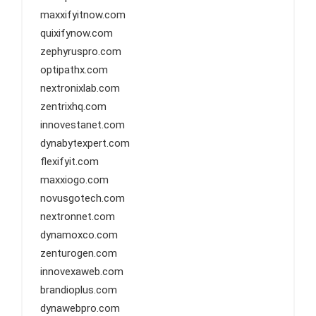
maxxifyitnow.com
quixifynow.com
zephyruspro.com
optipathx.com
nextronixlab.com
zentrixhq.com
innovestanet.com
dynabytexpert.com
flexifyit.com
maxxiogo.com
novusgotech.com
nextronnet.com
dynamoxco.com
zenturogen.com
innovexaweb.com
brandioplus.com
dynawebpro.com