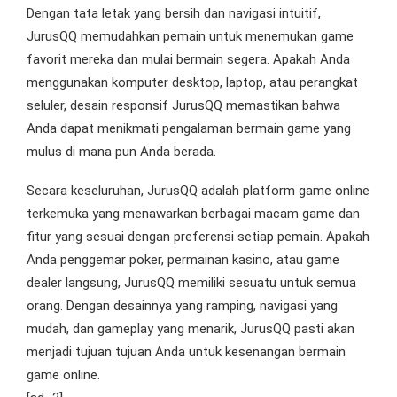
Dengan tata letak yang bersih dan navigasi intuitif,
JurusQQ memudahkan pemain untuk menemukan game
favorit mereka dan mulai bermain segera. Apakah Anda
menggunakan komputer desktop, laptop, atau perangkat
seluler, desain responsif JurusQQ memastikan bahwa
Anda dapat menikmati pengalaman bermain game yang
mulus di mana pun Anda berada.
Secara keseluruhan, JurusQQ adalah platform game online
terkemuka yang menawarkan berbagai macam game dan
fitur yang sesuai dengan preferensi setiap pemain. Apakah
Anda penggemar poker, permainan kasino, atau game
dealer langsung, JurusQQ memiliki sesuatu untuk semua
orang. Dengan desainnya yang ramping, navigasi yang
mudah, dan gameplay yang menarik, JurusQQ pasti akan
menjadi tujuan tujuan Anda untuk kesenangan bermain
game online.