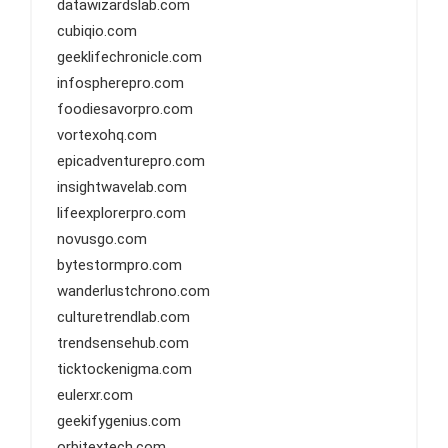
datawizardslab.com
cubiqio.com
geeklifechronicle.com
infospherepro.com
foodiesavorpro.com
vortexohq.com
epicadventurepro.com
insightwavelab.com
lifeexplorerpro.com
novusgo.com
bytestormpro.com
wanderlustchrono.com
culturetrendlab.com
trendsensehub.com
ticktockenigma.com
eulerxr.com
geekifygenius.com
orbitextech.com