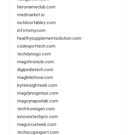
heronameclub.com
medmarket.io
outdoortablez.com
infotomy.com
healthysupplementsolution.com
codespottech.com
techdynogo.com
magchronicle.com
digipediatech.com
maglinkitnow.com
byteinsightweb.com
magdynogenius.com
magsynapselab.com
techtronixgen.com
innovextechpro.com
magcircuitweb.com
techscopexpert.com