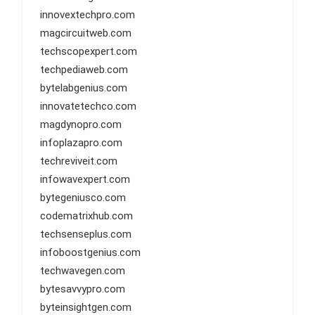
innovextechpro.com
magcircuitweb.com
techscopexpert.com
techpediaweb.com
bytelabgenius.com
innovatetechco.com
magdynopro.com
infoplazapro.com
techreviveit.com
infowavexpert.com
bytegeniusco.com
codematrixhub.com
techsenseplus.com
infoboostgenius.com
techwavegen.com
bytesavvypro.com
byteinsightgen.com