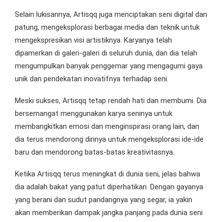
Selain lukisannya, Artisqq juga menciptakan seni digital dan
patung, mengeksplorasi berbagai media dan teknik untuk
mengekspresikan visi artistiknya. Karyanya telah
dipamerkan di galeri-galeri di seluruh dunia, dan dia telah
mengumpulkan banyak penggemar yang mengagumi gaya
unik dan pendekatan inovatifnya terhadap seni.
Meski sukses, Artisqq tetap rendah hati dan membumi. Dia
bersemangat menggunakan karya seninya untuk
membangkitkan emosi dan menginspirasi orang lain, dan
dia terus mendorong dirinya untuk mengeksplorasi ide-ide
baru dan mendorong batas-batas kreativitasnya.
Ketika Artisqq terus meningkat di dunia seni, jelas bahwa
dia adalah bakat yang patut diperhatikan. Dengan gayanya
yang berani dan sudut pandangnya yang segar, ia yakin
akan memberikan dampak jangka panjang pada dunia seni