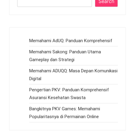
Search
Memahami AdUQ: Panduan Komprehensif
Memahami Sakong: Panduan Utama
Gameplay dan Strategi
Memahami ADUQQ: Masa Depan Komunikasi
Digital
Pengertian PKV: Panduan Komprehensif
Asuransi Kesehatan Swasta
Bangkitnya PKV Games: Memahami
Popularitasnya di Permainan Online