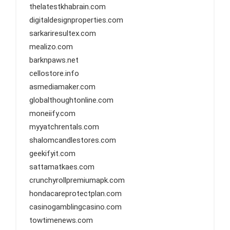
thelatestkhabrain.com
digitaldesignproperties.com
sarkariresultex.com
mealizo.com
barknpaws.net
cellostore.info
asmediamaker.com
globalthoughtonline.com
moneiify.com
myyatchrentals.com
shalomcandlestores.com
geekifyit.com
sattamatkaes.com
crunchyrollpremiumapk.com
hondacareprotectplan.com
casinogamblingcasino.com
towtimenews.com