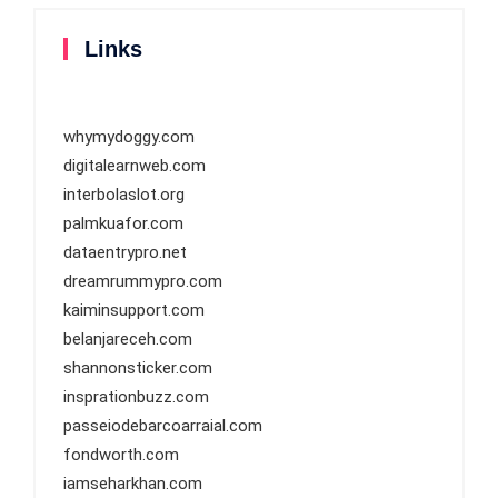
Links
whymydoggy.com
digitalearnweb.com
interbolaslot.org
palmkuafor.com
dataentrypro.net
dreamrummypro.com
kaiminsupport.com
belanjareceh.com
shannonsticker.com
insprationbuzz.com
passeiodebarcoarraial.com
fondworth.com
iamseharkhan.com