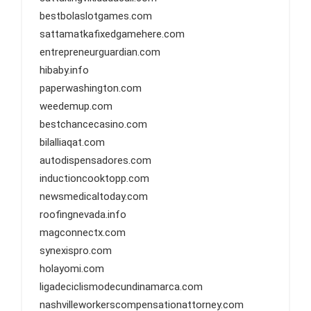
bestbolaslotgames.com
sattamatkafixedgamehere.com
entrepreneurguardian.com
hibaby.info
paperwashington.com
weedemup.com
bestchancecasino.com
bilalliaqat.com
autodispensadores.com
inductioncooktopp.com
newsmedicaltoday.com
roofingnevada.info
magconnectx.com
synexispro.com
holayomi.com
ligadeciclismodecundinamarca.com
nashvilleworkerscompensationattorney.com