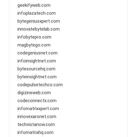
geekifyweb.com
infoplazatech.com
bytegeniusxpert.com
innovatebytelab.com
infobytepro.com
magbytego.com
codegeniusnet.com
infoinsightnet.com
bytesourcehq.com
byteinsightnet.com
codepulsetechco.com
digizineweb.com
codeconnectx.com
infomatrixxpert.com
innovexaronet.com
techvistanow.com
infomatrixhq.com