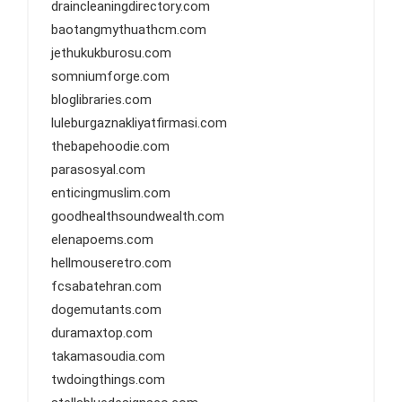
draincleaningdirectory.com
baotangmythuathcm.com
jethukukburosu.com
somniumforge.com
bloglibraries.com
luleburgaznakliyatfirmasi.com
thebapehoodie.com
parasosyal.com
enticingmuslim.com
goodhealthsoundwealth.com
elenapoems.com
hellmouseretro.com
fcsabatehran.com
dogemutants.com
duramaxtop.com
takamasoudia.com
twdoingthings.com