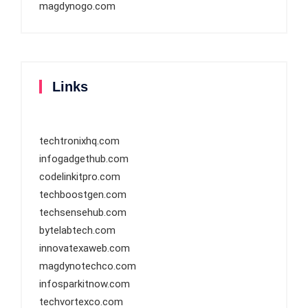
magdynogo.com
Links
techtronixhq.com
infogadgethub.com
codelinkitpro.com
techboostgen.com
techsensehub.com
bytelabtech.com
innovatexaweb.com
magdynotechco.com
infosparkitnow.com
techvortexco.com