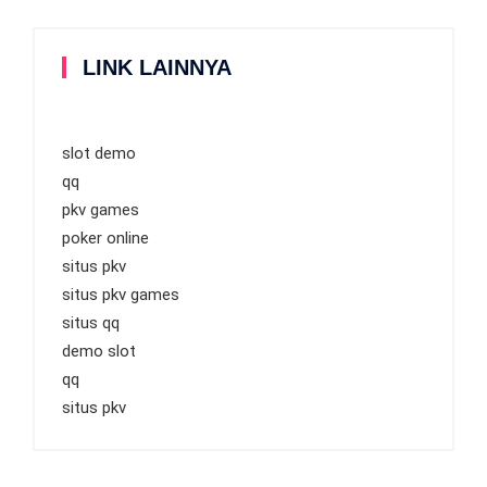
LINK LAINNYA
slot demo
qq
pkv games
poker online
situs pkv
situs pkv games
situs qq
demo slot
qq
situs pkv