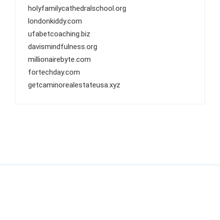
holyfamilycathedralschool.org
londonkiddy.com
ufabetcoaching.biz
davismindfulness.org
millionairebyte.com
fortechday.com
getcaminorealestateusa.xyz