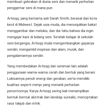
membuat gebrakan di dunia seni dan menarik perhatian
penggemar seni di mana pun.
Artisqq, yang bernama asli Sarah Smith, berasal dari kota
kecil di Midwest. Sejak usia muda, dia menunjukkan bakat
menggambar dan melukis, dan dia tahu bahwa dia ingin
mengejar karir di bidang seni. Setelah belajar di sekolah
seni bergengsi, Artisqq mulai mengembangkan gayanya
sendiri, mengambil inspirasi dari alam, musik, dan
pengalamannya sendiri.
Yang membedakan Artisqq dari seniman lain adalah
penggunaan warna-warna cerah dan bentuk yang berani.
Lukisannya penuh energi dan gerakan, serta memiliki
kualitas seperti mimpi yang menarik perhatian
penontonnya. Karya Artisqq sering kali menampilkan
bentuk-bentuk abstrak dan lanskap surealis, menciptakan
rasa takjub dan intrik.