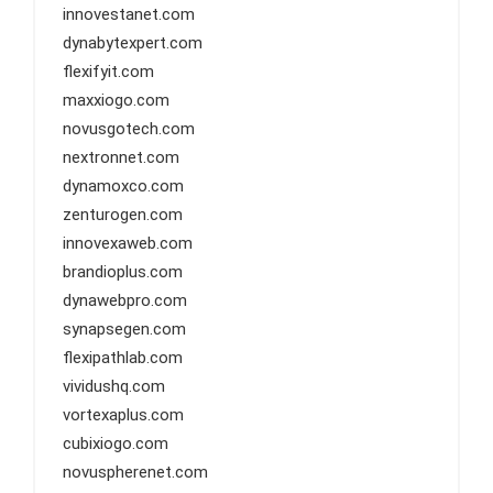
innovestanet.com
dynabytexpert.com
flexifyit.com
maxxiogo.com
novusgotech.com
nextronnet.com
dynamoxco.com
zenturogen.com
innovexaweb.com
brandioplus.com
dynawebpro.com
synapsegen.com
flexipathlab.com
vividushq.com
vortexaplus.com
cubixiogo.com
novuspherenet.com