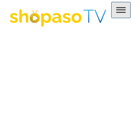
Skip
to
content
Situs Poker Online
Bergabunglah di situs poker online terpopuler dengan
Strategi
pengguna terbanyak. Mainkan poker dengan komunitas besar
Terpopuler dengan
dan nikmati berbagai event menarik.
Ultimate
Pengguna Terbanyak
Pinoqq: Tips
dan Trik
Mendominasi
Permainan