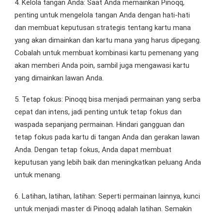
4. Kelola tangan Anda: Saat Anda memainkan Pinoqq,
penting untuk mengelola tangan Anda dengan hati-hati
dan membuat keputusan strategis tentang kartu mana
yang akan dimainkan dan kartu mana yang harus dipegang.
Cobalah untuk membuat kombinasi kartu pemenang yang
akan memberi Anda poin, sambil juga mengawasi kartu
yang dimainkan lawan Anda.
5. Tetap fokus: Pinoqq bisa menjadi permainan yang serba
cepat dan intens, jadi penting untuk tetap fokus dan
waspada sepanjang permainan. Hindari gangguan dan
tetap fokus pada kartu di tangan Anda dan gerakan lawan
Anda. Dengan tetap fokus, Anda dapat membuat
keputusan yang lebih baik dan meningkatkan peluang Anda
untuk menang.
6. Latihan, latihan, latihan: Seperti permainan lainnya, kunci
untuk menjadi master di Pinoqq adalah latihan. Semakin