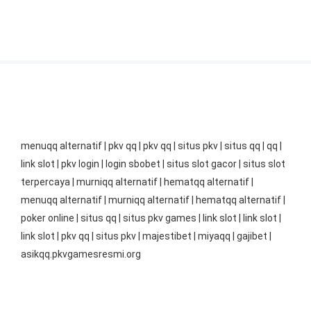
menuqq alternatif
|
pkv qq
|
pkv qq
|
situs pkv
|
situs qq
|
qq
|
link slot
|
pkv login
|
login sbobet
|
situs slot gacor
|
situs slot
terpercaya
|
murniqq alternatif
|
hematqq alternatif
|
menuqq alternatif
|
murniqq alternatif
|
hematqq alternatif
|
poker online
|
situs qq
|
situs pkv games
|
link slot
|
link slot
|
link slot
|
pkv qq
|
situs pkv
|
majestibet
|
miyaqq
|
gajibet
|
asikqq.pkvgamesresmi.org