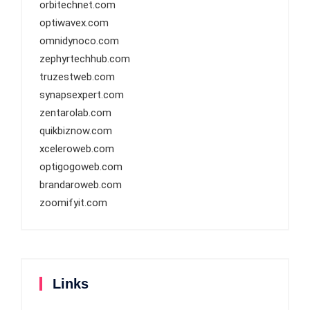
orbitechnet.com
optiwavex.com
omnidynoco.com
zephyrtechhub.com
truzestweb.com
synapsexpert.com
zentarolab.com
quikbiznow.com
xceleroweb.com
optigogoweb.com
brandaroweb.com
zoomifyit.com
Links