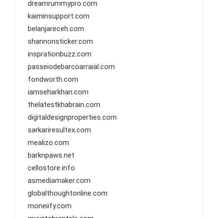
dreamrummypro.com
kaiminsupport.com
belanjareceh.com
shannonsticker.com
insprationbuzz.com
passeiodebarcoarraial.com
fondworth.com
iamseharkhan.com
thelatestkhabrain.com
digitaldesignproperties.com
sarkariresultex.com
mealizo.com
barknpaws.net
cellostore.info
asmediamaker.com
globalthoughtonline.com
moneiify.com