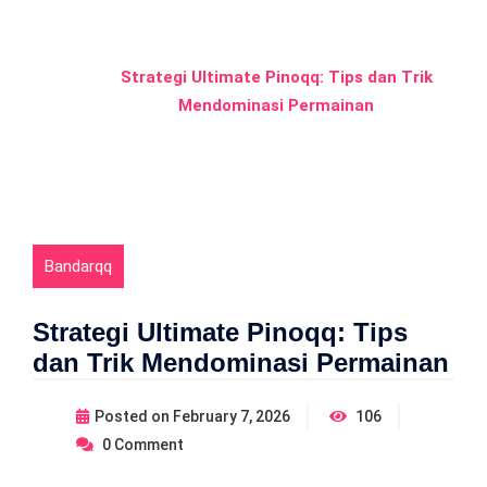
Home
Bandarqq
Strategi Ultimate Pinoqq: Tips dan Trik
Mendominasi Permainan
Bandarqq
Strategi Ultimate Pinoqq: Tips
dan Trik Mendominasi Permainan
Posted on
February 7, 2026
106
0
Comment