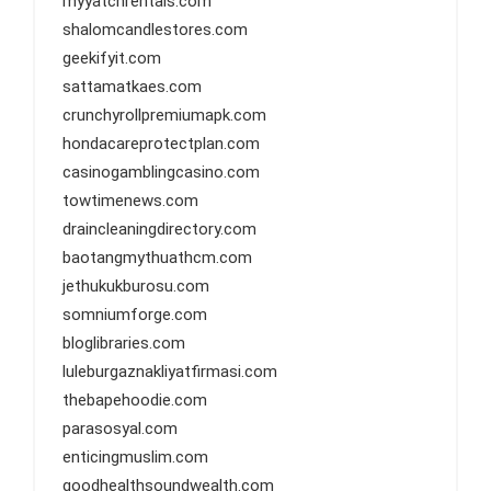
myyatchrentals.com
shalomcandlestores.com
geekifyit.com
sattamatkaes.com
crunchyrollpremiumapk.com
hondacareprotectplan.com
casinogamblingcasino.com
towtimenews.com
draincleaningdirectory.com
baotangmythuathcm.com
jethukukburosu.com
somniumforge.com
bloglibraries.com
luleburgaznakliyatfirmasi.com
thebapehoodie.com
parasosyal.com
enticingmuslim.com
goodhealthsoundwealth.com