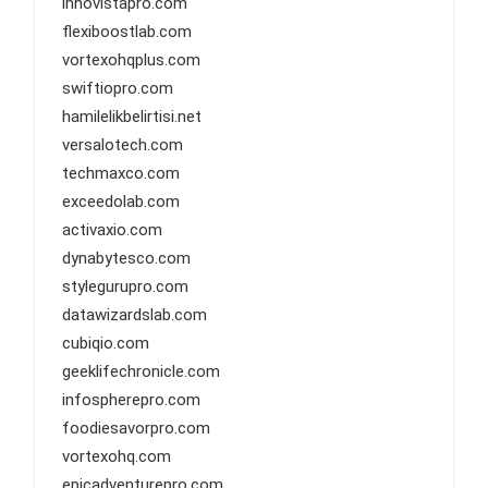
innovistapro.com
flexiboostlab.com
vortexohqplus.com
swiftiopro.com
hamilelikbelirtisi.net
versalotech.com
techmaxco.com
exceedolab.com
activaxio.com
dynabytesco.com
stylegurupro.com
datawizardslab.com
cubiqio.com
geeklifechronicle.com
infospherepro.com
foodiesavorpro.com
vortexohq.com
epicadventurepro.com