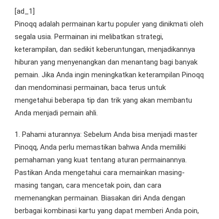
[ad_1]
Pinoqq adalah permainan kartu populer yang dinikmati oleh
segala usia. Permainan ini melibatkan strategi,
keterampilan, dan sedikit keberuntungan, menjadikannya
hiburan yang menyenangkan dan menantang bagi banyak
pemain. Jika Anda ingin meningkatkan keterampilan Pinoqq
dan mendominasi permainan, baca terus untuk
mengetahui beberapa tip dan trik yang akan membantu
Anda menjadi pemain ahli.
1. Pahami aturannya: Sebelum Anda bisa menjadi master
Pinoqq, Anda perlu memastikan bahwa Anda memiliki
pemahaman yang kuat tentang aturan permainannya.
Pastikan Anda mengetahui cara memainkan masing-
masing tangan, cara mencetak poin, dan cara
memenangkan permainan. Biasakan diri Anda dengan
berbagai kombinasi kartu yang dapat memberi Anda poin,