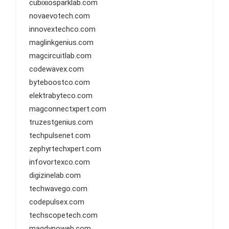
cubixiosparklab.com
novaevotech.com
innovextechco.com
maglinkgenius.com
magcircuitlab.com
codewavex.com
byteboostco.com
elektrabyteco.com
magconnectxpert.com
truzestgenius.com
techpulsenet.com
zephyrtechxpert.com
infovortexco.com
digizinelab.com
techwavego.com
codepulsex.com
techscopetech.com
magdynoweb.com