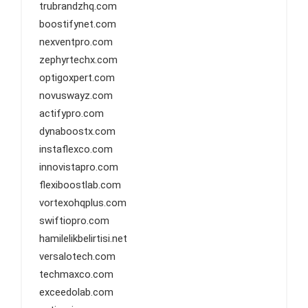
trubrandzhq.com
boostifynet.com
nexventpro.com
zephyrtechx.com
optigoxpert.com
novuswayz.com
actifypro.com
dynaboostx.com
instaflexco.com
innovistapro.com
flexiboostlab.com
vortexohqplus.com
swiftiopro.com
hamilelikbelirtisi.net
versalotech.com
techmaxco.com
exceedolab.com