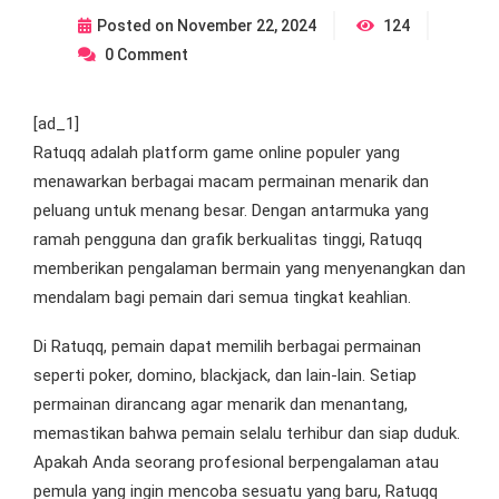
Posted on
November 22, 2024
124
0
Comment
[ad_1]
Ratuqq adalah platform game online populer yang
menawarkan berbagai macam permainan menarik dan
peluang untuk menang besar. Dengan antarmuka yang
ramah pengguna dan grafik berkualitas tinggi, Ratuqq
memberikan pengalaman bermain yang menyenangkan dan
mendalam bagi pemain dari semua tingkat keahlian.
Di Ratuqq, pemain dapat memilih berbagai permainan
seperti poker, domino, blackjack, dan lain-lain. Setiap
permainan dirancang agar menarik dan menantang,
memastikan bahwa pemain selalu terhibur dan siap duduk.
Apakah Anda seorang profesional berpengalaman atau
pemula yang ingin mencoba sesuatu yang baru, Ratuqq