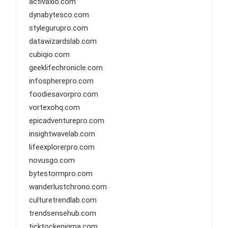
activaxio.com
dynabytesco.com
stylegurupro.com
datawizardslab.com
cubiqio.com
geeklifechronicle.com
infospherepro.com
foodiesavorpro.com
vortexohq.com
epicadventurepro.com
insightwavelab.com
lifeexplorerpro.com
novusgo.com
bytestormpro.com
wanderlustchrono.com
culturetrendlab.com
trendsensehub.com
ticktockenigma.com