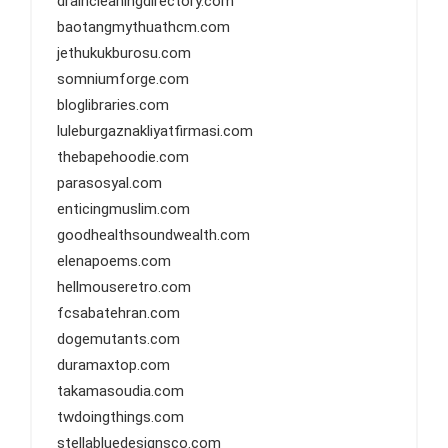
draincleaningdirectory.com
baotangmythuathcm.com
jethukukburosu.com
somniumforge.com
bloglibraries.com
luleburgaznakliyatfirmasi.com
thebapehoodie.com
parasosyal.com
enticingmuslim.com
goodhealthsoundwealth.com
elenapoems.com
hellmouseretro.com
fcsabatehran.com
dogemutants.com
duramaxtop.com
takamasoudia.com
twdoingthings.com
stellabluedesignsco.com