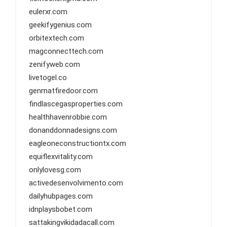
eulerxr.com
geekifygenius.com
orbitextech.com
magconnecttech.com
zenifyweb.com
livetogel.co
genmatfiredoor.com
findlascegasproperties.com
healthhavenrobbie.com
donanddonnadesigns.com
eagleoneconstructiontx.com
equiflexvitality.com
onlylovesg.com
activedesenvolvimento.com
dailyhubpages.com
idnplaysbobet.com
sattakingvikidadacall.com