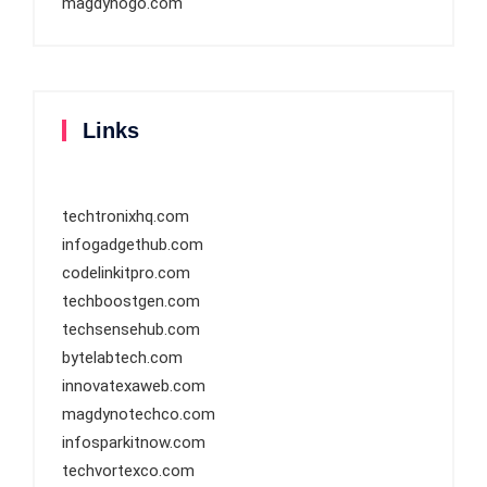
magdynogo.com
Links
techtronixhq.com
infogadgethub.com
codelinkitpro.com
techboostgen.com
techsensehub.com
bytelabtech.com
innovatexaweb.com
magdynotechco.com
infosparkitnow.com
techvortexco.com