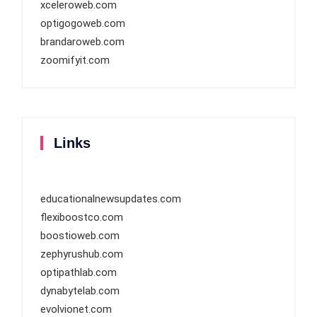
xceleroweb.com
optigogoweb.com
brandaroweb.com
zoomifyit.com
Links
educationalnewsupdates.com
flexiboostco.com
boostioweb.com
zephyrushub.com
optipathlab.com
dynabytelab.com
evolvionet.com