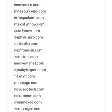
innovexaro.com
bytesourcelab.com
infosparknet.com
maxxifyitnow.com
quixifynow.com
zephyruspro.com
optipathx.com
nextronixlab.com
zentrixhq.com
innovestanet.com
dynabytexpert.com
flexifyit.com
maxxiogo.com
novusgotech.com
nextronnet.com
dynamoxco.com
zenturogen.com