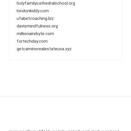
holyfamilycathedralschool.org
londonkiddy.com
ufabetcoaching.biz
davismindfulness.org
millionairebyte.com
fortechday.com
getcaminorealestateusa.xyz