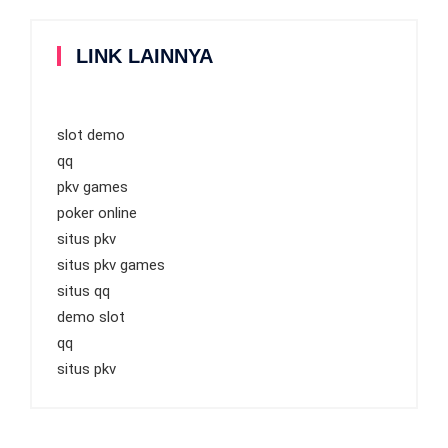
LINK LAINNYA
slot demo
qq
pkv games
poker online
situs pkv
situs pkv games
situs qq
demo slot
qq
situs pkv