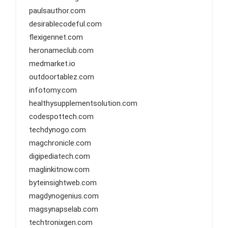
paulsauthor.com
desirablecodeful.com
flexigennet.com
heronameclub.com
medmarket.io
outdoortablez.com
infotomy.com
healthysupplementsolution.com
codespottech.com
techdynogo.com
magchronicle.com
digipediatech.com
maglinkitnow.com
byteinsightweb.com
magdynogenius.com
magsynapselab.com
techtronixgen.com