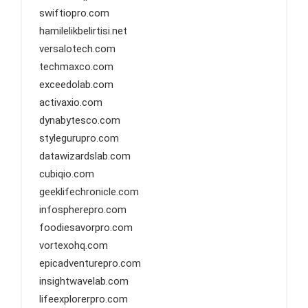
swiftiopro.com
hamilelikbelirtisi.net
versalotech.com
techmaxco.com
exceedolab.com
activaxio.com
dynabytesco.com
stylegurupro.com
datawizardslab.com
cubiqio.com
geeklifechronicle.com
infospherepro.com
foodiesavorpro.com
vortexohq.com
epicadventurepro.com
insightwavelab.com
lifeexplorerpro.com