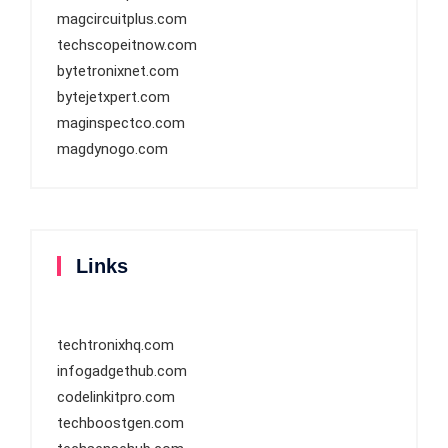
magcircuitplus.com
techscopeitnow.com
bytetronixnet.com
bytejetxpert.com
maginspectco.com
magdynogo.com
Links
techtronixhq.com
infogadgethub.com
codelinkitpro.com
techboostgen.com