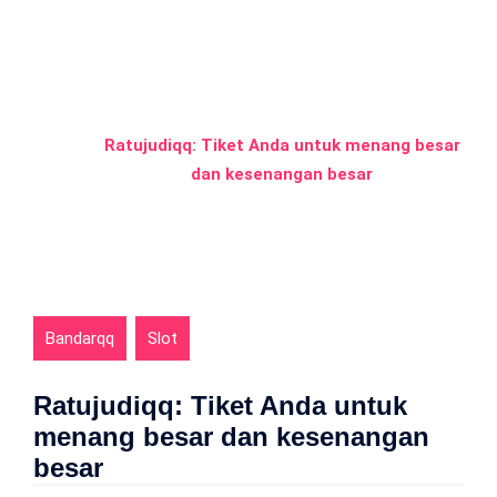
besar
Home
Bandarqq
Ratujudiqq: Tiket Anda untuk menang besar
dan kesenangan besar
Bandarqq
Slot
Ratujudiqq: Tiket Anda untuk
menang besar dan kesenangan
besar