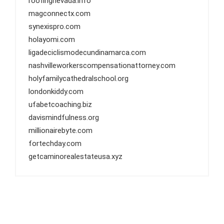
roofingnevada.info
magconnectx.com
synexispro.com
holayomi.com
ligadeciclismodecundinamarca.com
nashvilleworkerscompensationattorney.com
holyfamilycathedralschool.org
londonkiddy.com
ufabetcoaching.biz
davismindfulness.org
millionairebyte.com
fortechday.com
getcaminorealestateusa.xyz