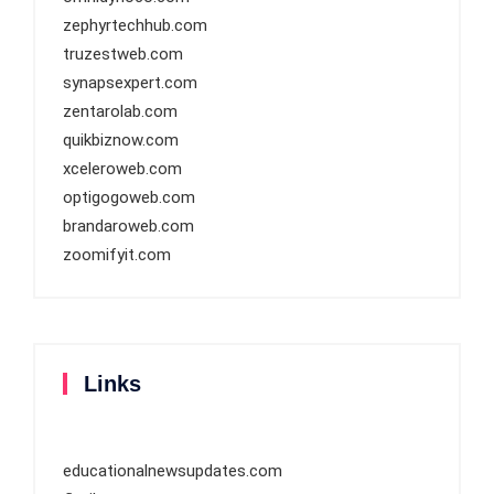
zephyrtechhub.com
truzestweb.com
synapsexpert.com
zentarolab.com
quikbiznow.com
xceleroweb.com
optigogoweb.com
brandaroweb.com
zoomifyit.com
Links
educationalnewsupdates.com