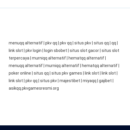
menuqq alternatif
|
pkv qq
|
pkv qq
|
situs pkv
|
situs qq
|
qq
|
link slot
|
pkv login
|
login sbobet
|
situs slot gacor
|
situs slot
terpercaya
|
murniqq alternatif
|
hematqq alternatif
|
menuqq alternatif
|
murniqq alternatif
|
hematqq alternatif
|
poker online
|
situs qq
|
situs pkv games
|
link slot
|
link slot
|
link slot
|
pkv qq
|
situs pkv
|
majestibet
|
miyaqq
|
gajibet
|
asikqq.pkvgamesresmi.org