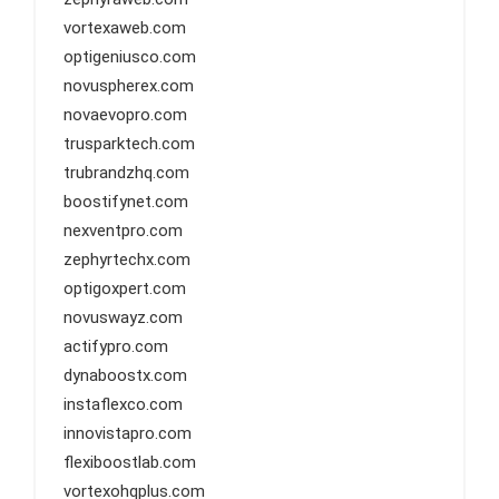
vortexaweb.com
optigeniusco.com
novuspherex.com
novaevopro.com
trusparktech.com
trubrandzhq.com
boostifynet.com
nexventpro.com
zephyrtechx.com
optigoxpert.com
novuswayz.com
actifypro.com
dynaboostx.com
instaflexco.com
innovistapro.com
flexiboostlab.com
vortexohqplus.com