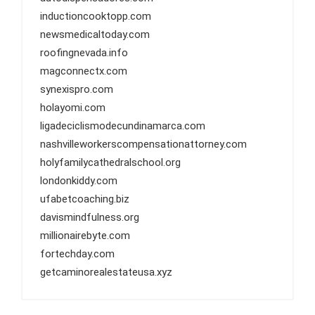
inductioncooktopp.com
newsmedicaltoday.com
roofingnevada.info
magconnectx.com
synexispro.com
holayomi.com
ligadeciclismodecundinamarca.com
nashvilleworkerscompensationattorney.com
holyfamilycathedralschool.org
londonkiddy.com
ufabetcoaching.biz
davismindfulness.org
millionairebyte.com
fortechday.com
getcaminorealestateusa.xyz