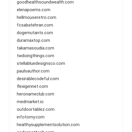
goodhealthsoundwealth.com
elenapoems.com
hellmouseretro.com
fcsabatehran.com
dogemutants.com
duramaxtop.com
takamasoudia.com
twdoingthings.com
stellabluedesignsco.com
paulsauthor.com
desirablecodeful.com
flexigennet.com
heronameclub.com
medmarket.io
outdoortablez.com
infotomy.com
healthysupplementsolution.com