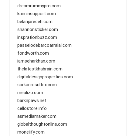
dreamrummypro.com
kaiminsupport.com
belanjareceh.com
shannonsticker.com
insprationbuzz.com
passeiodebarcoarraial.com
fondworth.com
iamseharkhan.com
thelatestkhabrain.com
digitaldesignproperties.com
sarkariresultex.com
mealizo.com
barknpaws.net
cellostore.info
asmediamaker.com
globalthoughtonline.com
moneiify.com