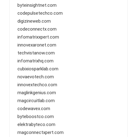
byteinsightnet.com
codepulsetechco.com
digizineweb.com
codeconnectx.com
infomatrixxpert.com
innovexaronet.com
techvistanow.com
infomatrixhq.com
cubixiosparklab.com
novaevotech.com
innovextechco.com
maglinkgenius.com
magcircuitlab.com
codewavex.com
byteboostco.com
elektrabyteco.com
magconnectxpert.com