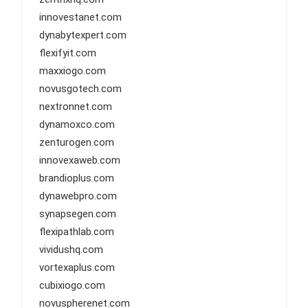
innovestanet.com
dynabytexpert.com
flexifyit.com
maxxiogo.com
novusgotech.com
nextronnet.com
dynamoxco.com
zenturogen.com
innovexaweb.com
brandioplus.com
dynawebpro.com
synapsegen.com
flexipathlab.com
vividushq.com
vortexaplus.com
cubixiogo.com
novuspherenet.com