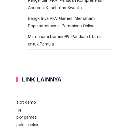
Pengertian PKV: Panduan Komprehensif
Asuransi Kesehatan Swasta
Bangkitnya PKV Games: Memahami
Popularitasnya di Permainan Online
Memahami Domino99: Panduan Utama
untuk Pemula
LINK LAINNYA
slot demo
qq
pkv games
poker online