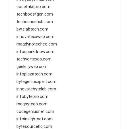
codelinkitpro.com
techboostgen.com
techsensehub.com
bytelabtech.com
innovatexaweb.com
magdynotechco.com
infosparkitnow.com
techvortexco.com
geekifyweb.com
infoplazatech.com
bytegeniusxpert.com
innovatebytelab.com
infobytepro.com
magbytego.com
codegeniusnet.com
infoinsightnet.com
bytesourcehq.com