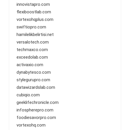
innovistapro.com
flexiboostlab.com
vortexohqplus.com
swiftiopro.com
hamilelikbelirtisi.net
versalotech.com
techmaxco.com
exceedolab.com
activaxio.com
dynabytesco.com
stylegurupro.com
datawizardslab.com
cubiqio.com
geeklifechronicle.com
infospherepro.com
foodiesavorpro.com
vortexohq.com