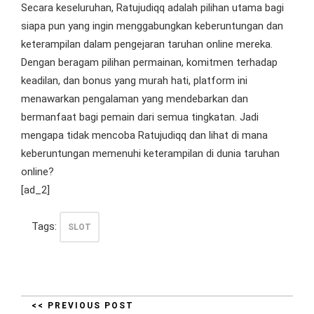
Secara keseluruhan, Ratujudiqq adalah pilihan utama bagi
siapa pun yang ingin menggabungkan keberuntungan dan
keterampilan dalam pengejaran taruhan online mereka.
Dengan beragam pilihan permainan, komitmen terhadap
keadilan, dan bonus yang murah hati, platform ini
menawarkan pengalaman yang mendebarkan dan
bermanfaat bagi pemain dari semua tingkatan. Jadi
mengapa tidak mencoba Ratujudiqq dan lihat di mana
keberuntungan memenuhi keterampilan di dunia taruhan
online?
[ad_2]
Tags:
SLOT
<< PREVIOUS POST