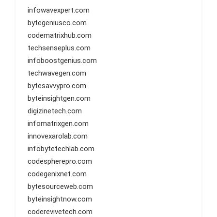
infowavexpert.com
bytegeniusco.com
codematrixhub.com
techsenseplus.com
infoboostgenius.com
techwavegen.com
bytesavvypro.com
byteinsightgen.com
digizinetech.com
infomatrixgen.com
innovexarolab.com
infobytetechlab.com
codespherepro.com
codegenixnet.com
bytesourceweb.com
byteinsightnow.com
coderevivetech.com