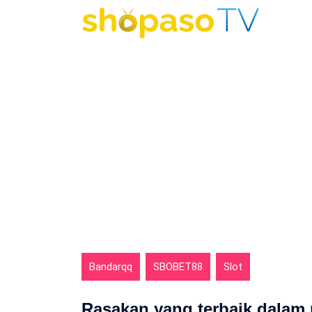
Skip
to
content
Situs Poker Online
Bergabunglah di situs poker online
Rasak
terpopuler dengan pengguna terbanyak.
Terpopuler dengan
Mainkan poker dengan komunitas besar
permainan
Pengguna
dan nikmati berbagai event menarik.
Terbanyak
Home
Bandarqq
SBOBET88
Slot
Rasakan yang terbaik dalam