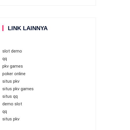
LINK LAINNYA
slot demo
qq
pkv games
poker online
situs pkv
situs pkv games
situs qq
demo slot
qq
situs pkv