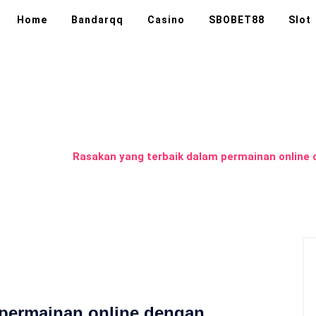
Home
Bandarqq
Casino
SBOBET88
Slot
an yang terbaik
 online dengan 
Bandarqq
Rasakan yang terbaik dalam permainan online 
 permainan online dengan