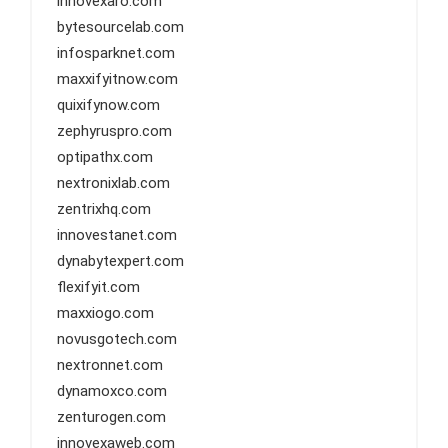
innovexaro.com
bytesourcelab.com
infosparknet.com
maxxifyitnow.com
quixifynow.com
zephyruspro.com
optipathx.com
nextronixlab.com
zentrixhq.com
innovestanet.com
dynabytexpert.com
flexifyit.com
maxxiogo.com
novusgotech.com
nextronnet.com
dynamoxco.com
zenturogen.com
innovexaweb.com