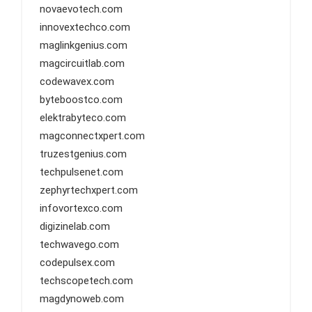
novaevotech.com
innovextechco.com
maglinkgenius.com
magcircuitlab.com
codewavex.com
byteboostco.com
elektrabyteco.com
magconnectxpert.com
truzestgenius.com
techpulsenet.com
zephyrtechxpert.com
infovortexco.com
digizinelab.com
techwavego.com
codepulsex.com
techscopetech.com
magdynoweb.com