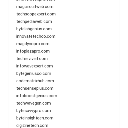
magcircuitweb.com
techscopexpert.com
techpediaweb.com
bytelabgenius.com
innovatetechco.com
magdynopro.com
infoplazapro.com
techreviveit.com
infowavexpert.com
bytegeniusco.com
codematrixhub.com
techsenseplus.com
infoboostgenius.com
techwavegen.com
bytesavvypro.com
byteinsightgen.com
digizinetech.com