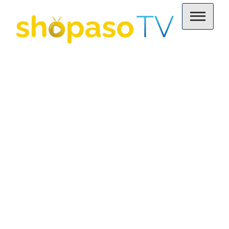
Skip
to
content
Situs Poker Online
Bergabunglah di situs poker online terpopuler dengan
Rasakan
pengguna terbanyak. Mainkan poker dengan komunitas besar
Terpopuler dengan
dan nikmati berbagai event menarik.
sensasi
Pengguna Terbanyak
poker online
dengan
indoqq:
gerbang