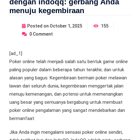
dengan indoqq: gerbang Anda
menuju kegembiraan
Posted on
October 1, 2025
155
0
Comment
[ad_1]
Poker online telah menjadi salah satu bentuk game online
paling populer dalam beberapa tahun terakhir, dan untuk
alasan yang bagus. Kegembiraan bermain poker melawan
lawan dari seluruh dunia, kegembiraan menggertak jalan
menuju kemenangan, dan potensi untuk memenangkan
uang besar yang semuanya bergabung untuk membuat
poker online pengalaman yang sangat mendebarkan dan
bermanfaat.
Jika Anda ingin mengalami sensasi poker online sendiri,