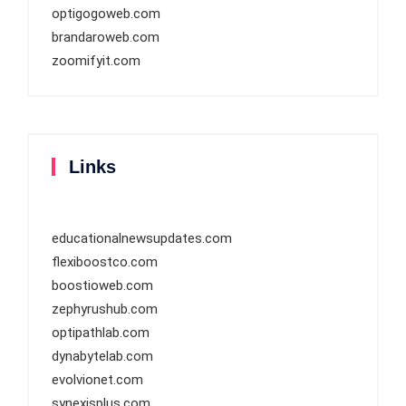
optigogoweb.com
brandaroweb.com
zoomifyit.com
Links
educationalnewsupdates.com
flexiboostco.com
boostioweb.com
zephyrushub.com
optipathlab.com
dynabytelab.com
evolvionet.com
synexisplus.com