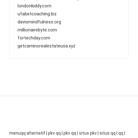
londonkiddy.com
ufabetcoaching.biz
davismindfulness.org
millionairebyte.com
fortechday.com
getcaminorealestateusa.xyz
menuqq alternatif
|
pkv qq
|
pkv qq
|
situs pkv
|
situs qq
|
qq
|