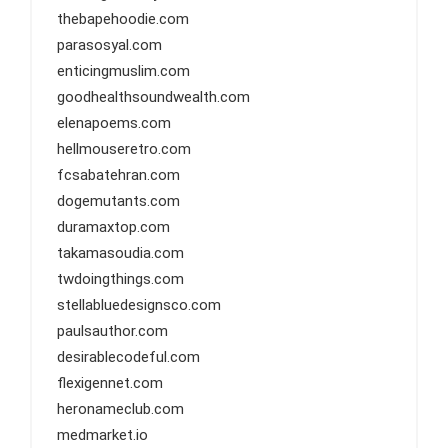
thebapehoodie.com
parasosyal.com
enticingmuslim.com
goodhealthsoundwealth.com
elenapoems.com
hellmouseretro.com
fcsabatehran.com
dogemutants.com
duramaxtop.com
takamasoudia.com
twdoingthings.com
stellabluedesignsco.com
paulsauthor.com
desirablecodeful.com
flexigennet.com
heronameclub.com
medmarket.io