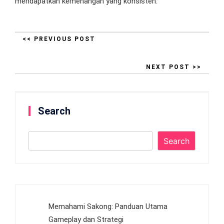
mendapatkan kemenangan yang konsisten.
<< PREVIOUS POST
NEXT POST >>
Search
Search
Memahami Sakong: Panduan Utama
Gameplay dan Strategi