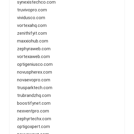
synexistechco.com
truvivopro.com
vividusco.com
vortexahq.com
zenithifyit.com
maxxiohub.com
zephyraweb.com
vortexaweb.com
optigeniusco.com
novuspherex.com
novaevopro.com
trusparktech.com
trubrandzhq.com
boostifynet.com
nexventpro.com
zephyrtechx.com
optigoxpert.com