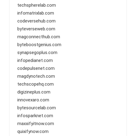
techspherelab.com
infomatrixlab.com
codeversehub.com
byteverseweb.com
magconnecthub.com
byteboostgenius.com
synapsegoplus.com
infopedianet.com
codepulsenet.com
magdynotech.com
techscopehq.com
digizineplus.com
innovexaro.com
bytesourcelab.com
infosparknet.com
maxxifyitnow.com
quixifynow.com