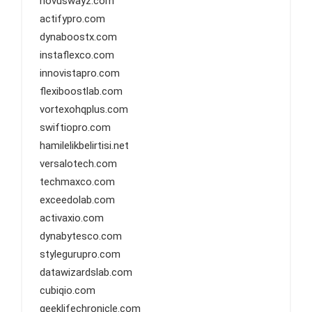
novuswayz.com
actifypro.com
dynaboostx.com
instaflexco.com
innovistapro.com
flexiboostlab.com
vortexohqplus.com
swiftiopro.com
hamilelikbelirtisi.net
versalotech.com
techmaxco.com
exceedolab.com
activaxio.com
dynabytesco.com
stylegurupro.com
datawizardslab.com
cubiqio.com
geeklifechronicle.com