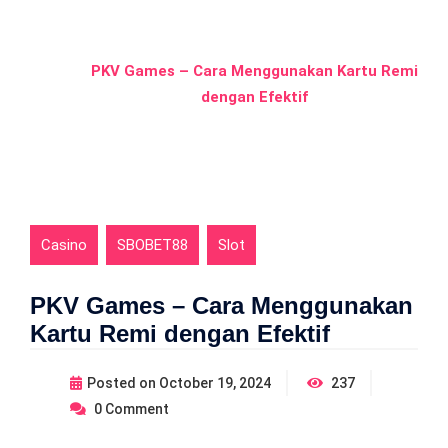
Home
Casino
PKV Games – Cara Menggunakan Kartu Remi
dengan Efektif
Casino
SBOBET88
Slot
PKV Games – Cara Menggunakan
Kartu Remi dengan Efektif
Posted on
October 19, 2024
237
0
Comment