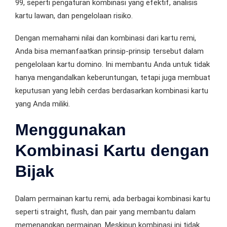
99, seperti pengaturan kombinasi yang efektif, analisis
kartu lawan, dan pengelolaan risiko.
Dengan memahami nilai dan kombinasi dari kartu remi,
Anda bisa memanfaatkan prinsip-prinsip tersebut dalam
pengelolaan kartu domino. Ini membantu Anda untuk tidak
hanya mengandalkan keberuntungan, tetapi juga membuat
keputusan yang lebih cerdas berdasarkan kombinasi kartu
yang Anda miliki.
Menggunakan
Kombinasi Kartu dengan
Bijak
Dalam permainan kartu remi, ada berbagai kombinasi kartu
seperti straight, flush, dan pair yang membantu dalam
memenangkan permainan. Meskipun kombinasi ini tidak