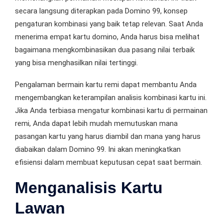
secara langsung diterapkan pada Domino 99, konsep
pengaturan kombinasi yang baik tetap relevan. Saat Anda
menerima empat kartu domino, Anda harus bisa melihat
bagaimana mengkombinasikan dua pasang nilai terbaik
yang bisa menghasilkan nilai tertinggi.
Pengalaman bermain kartu remi dapat membantu Anda
mengembangkan keterampilan analisis kombinasi kartu ini.
Jika Anda terbiasa mengatur kombinasi kartu di permainan
remi, Anda dapat lebih mudah memutuskan mana
pasangan kartu yang harus diambil dan mana yang harus
diabaikan dalam Domino 99. Ini akan meningkatkan
efisiensi dalam membuat keputusan cepat saat bermain.
Menganalisis Kartu
Lawan