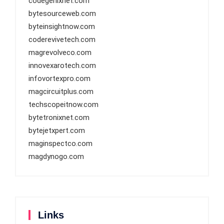
codegenixnet.com
bytesourceweb.com
byteinsightnow.com
coderevivetech.com
magrevolveco.com
innovexarotech.com
infovortexpro.com
magcircuitplus.com
techscopeitnow.com
bytetronixnet.com
bytejetxpert.com
maginspectco.com
magdynogo.com
Links