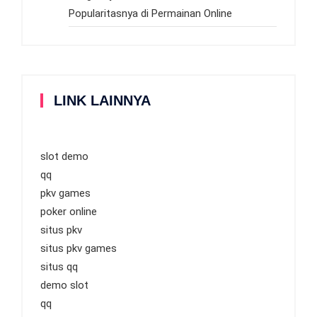
Popularitasnya di Permainan Online
LINK LAINNYA
slot demo
qq
pkv games
poker online
situs pkv
situs pkv games
situs qq
demo slot
qq