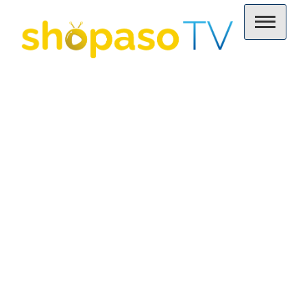
Skip
to
content
Situs Poker Online
Bergabunglah di situs poker online terpopuler dengan
Pinoqq: Hal
pengguna terbanyak. Mainkan poker dengan komunitas besar
Terpopuler dengan
dan nikmati berbagai event menarik.
Besar
Pengguna Terbanyak
Berikutnya
dalam Game
Online –
Apakah Anda