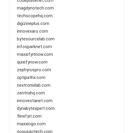
codepulsenet.com
magdynotech.com
techscopehq.com
digizineplus.com
innovexaro.com
bytesourcelab.com
infosparknet.com
maxxifyitnow.com
quixifynow.com
zephyruspro.com
optipathx.com
nextronixlab.com
zentrixhq.com
innovestanet.com
dynabytexpert.com
flexifyit.com
maxxiogo.com
novusgotech.com