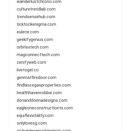
wanderlustchrono.com
culturetrendlab.com
trendsensehub.com
ticktockenigma.com
eulerxr.com
geekifygenius.com
orbitextech.com
magconnecttech.com
zenifyweb.com
livetogel.co
genmatfiredoor.com
findlascegasproperties.com
healthhavenrobbie.com
donanddonnadesigns.com
eagleoneconstructiontx.com
equiflexvitality.com
onlylovesg.com
activedesenvolvimento.com