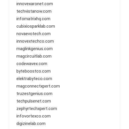
innovexaronet.com
techvistanow.com
infomatrixhq.com
cubixiosparklab.com
novaevotech.com
innovextechco.com
maglinkgenius.com
magcircuitlab.com
codewavex.com
byteboostco.com
elektrabyteco.com
magconnectxpert.com
truzestgenius.com
techpulsenet.com
zephyrtechxpert.com
infovortexco.com
digizinelab.com