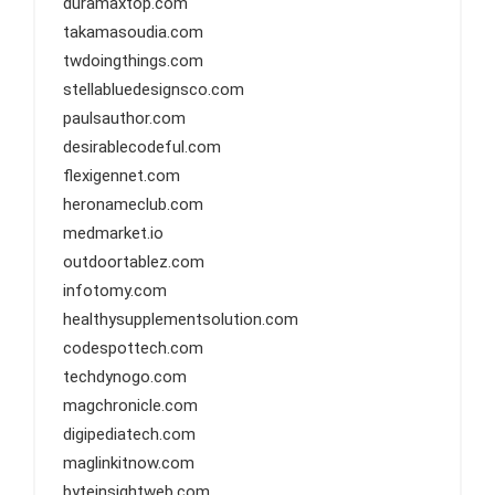
duramaxtop.com
takamasoudia.com
twdoingthings.com
stellabluedesignsco.com
paulsauthor.com
desirablecodeful.com
flexigennet.com
heronameclub.com
medmarket.io
outdoortablez.com
infotomy.com
healthysupplementsolution.com
codespottech.com
techdynogo.com
magchronicle.com
digipediatech.com
maglinkitnow.com
byteinsightweb.com