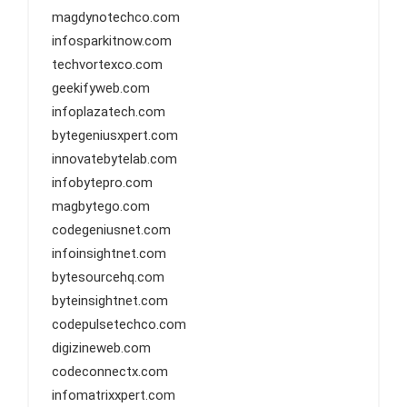
magdynotechco.com
infosparkitnow.com
techvortexco.com
geekifyweb.com
infoplazatech.com
bytegeniusxpert.com
innovatebytelab.com
infobytepro.com
magbytego.com
codegeniusnet.com
infoinsightnet.com
bytesourcehq.com
byteinsightnet.com
codepulsetechco.com
digizineweb.com
codeconnectx.com
infomatrixxpert.com