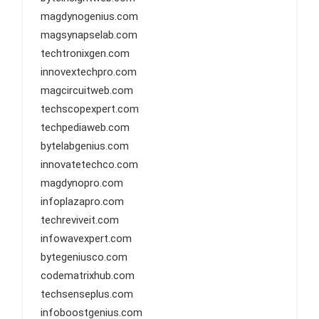
magdynogenius.com
magsynapselab.com
techtronixgen.com
innovextechpro.com
magcircuitweb.com
techscopexpert.com
techpediaweb.com
bytelabgenius.com
innovatetechco.com
magdynopro.com
infoplazapro.com
techreviveit.com
infowavexpert.com
bytegeniusco.com
codematrixhub.com
techsenseplus.com
infoboostgenius.com