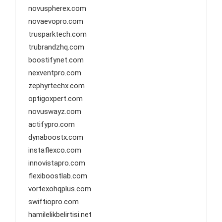
novuspherex.com
novaevopro.com
trusparktech.com
trubrandzhq.com
boostifynet.com
nexventpro.com
zephyrtechx.com
optigoxpert.com
novuswayz.com
actifypro.com
dynaboostx.com
instaflexco.com
innovistapro.com
flexiboostlab.com
vortexohqplus.com
swiftiopro.com
hamilelikbelirtisi.net