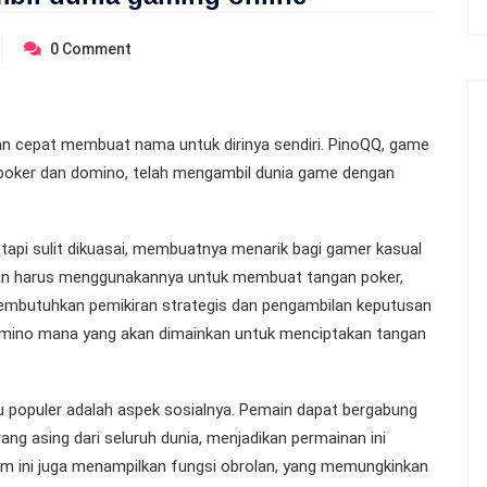
0
Comment
gan cepat membuat nama untuk dirinya sendiri. PinoQQ, game
poker dan domino, telah mengambil dunia game dengan
tapi sulit dikuasai, membuatnya menarik bagi gamer kasual
dan harus menggunakannya untuk membuat tangan poker,
 membutuhkan pemikiran strategis dan pengambilan keputusan
mino mana yang akan dimainkan untuk menciptakan tangan
 populer adalah aspek sosialnya. Pemain dapat bergabung
g asing dari seluruh dunia, menjadikan permainan ini
m ini juga menampilkan fungsi obrolan, yang memungkinkan