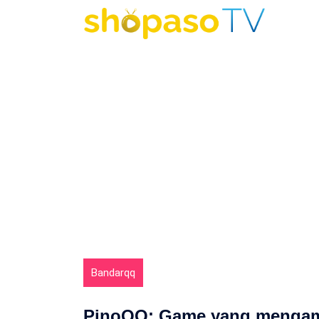
Skip
to
content
Situs Poker Online
Bergabunglah di situs poker online
PinoQQ: G
terpopuler dengan pengguna terbanyak.
Terpopuler dengan
Mainkan poker dengan komunitas besar
Pengguna
dan nikmati berbagai event menarik.
Terbanyak
H
Bandarqq
PinoQQ: Game yang mengamb