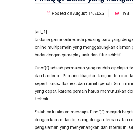
Posted on
August 14, 2025
193
[ad_1]
Di dunia game online, ada pesaing baru yang den
online multipemain yang menggabungkan elemen 
badai dengan gameplay unik dan fitur adiktif.
PinoQQ adalah permainan yang mudah dipelajari te
dan hardcore. Pemain dibagikan tangan domino 
seperti lurus, flushes, dan rumah penuh. Gim ini
yang cepat, karena pemain harus memutuskan do
terbaik.
Salah satu alasan mengapa PinoQQ menjadi begitu
dengan kamar dan bersaing dengan teman atau oran
pengalaman yang menyenangkan dan interaktif. Gi