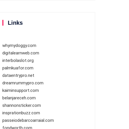
Links
whymydoggy.com
digitalearnweb.com
interbolaslot.org
palmkuafor.com
dataentrypro.net
dreamrummypro.com
kaiminsupport.com
belanjareceh.com
shannonsticker.com
insprationbuzz.com
passeiodebarcoarraial.com
fondworth.com