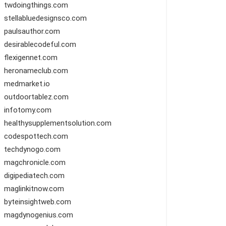
twdoingthings.com
stellabluedesignsco.com
paulsauthor.com
desirablecodeful.com
flexigennet.com
heronameclub.com
medmarket.io
outdoortablez.com
infotomy.com
healthysupplementsolution.com
codespottech.com
techdynogo.com
magchronicle.com
digipediatech.com
maglinkitnow.com
byteinsightweb.com
magdynogenius.com