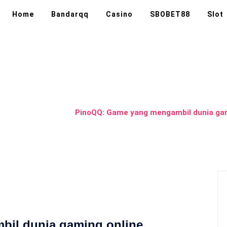
Home
Bandarqq
Casino
SBOBET88
Slot
ame yang menga
gaming online
ome
Bandarqq
PinoQQ: Game yang mengambil dunia gam
il dunia gaming online