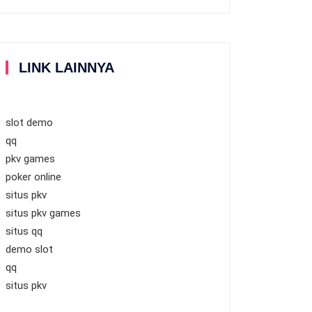
LINK LAINNYA
slot demo
qq
pkv games
poker online
situs pkv
situs pkv games
situs qq
demo slot
qq
situs pkv