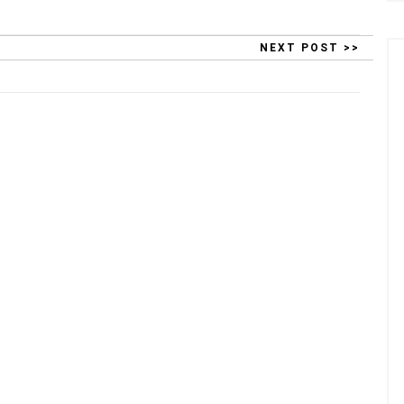
NEXT POST >>