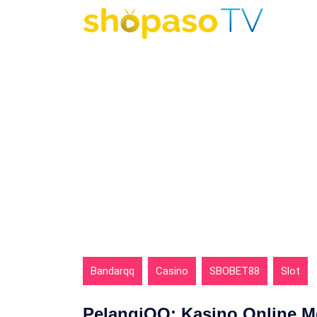
Skip
to
content
Situs Poker Online
Bergabunglah di situs poker online
PelangiQQ
terpopuler dengan pengguna terbanyak.
Terpopuler dengan
Mainkan poker dengan komunitas besar
Int
Pengguna
dan nikmati berbagai event menarik.
Terbanyak
Home
Bandarqq
Casino
SBOBET88
Slot
PelangiQQ: Kasino Online M