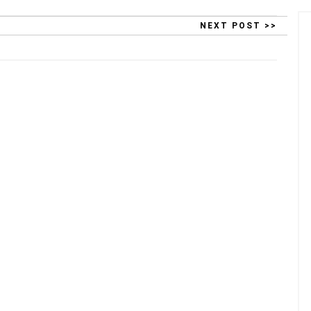
NEXT POST >>