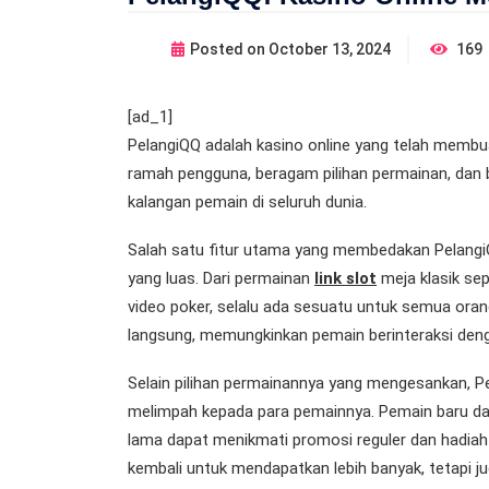
Posted on
October 13, 2024
169
[ad_1]
PelangiQQ adalah kasino online yang telah membua
ramah pengguna, beragam pilihan permainan, dan b
kalangan pemain di seluruh dunia.
Salah satu fitur utama yang membedakan PelangiQQ
yang luas. Dari permainan
link slot
meja klasik sep
video poker, selalu ada sesuatu untuk semua oran
langsung, memungkinkan pemain berinteraksi denga
Selain pilihan permainannya yang mengesankan, 
melimpah kepada para pemainnya. Pemain baru 
lama dapat menikmati promosi reguler dan hadiah 
kembali untuk mendapatkan lebih banyak, tetapi 